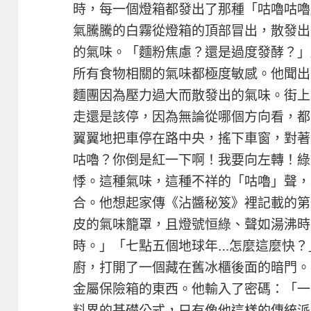
時，每一個燈箱都發出了那種「咕嚕咕嚕
氣騰騰的白霧從燈箱的頂部冒出，散發出
的氣味。「麵粉焦慮？還是過度發酵？」
所有食物相關的氣味都極度敏感。他聞出
麵團因為壓力過大而散發出的氣味。街上
走還是該停，因為無論從哪個方向看，都
翼翼地把車停在路中央，搖下車窗，對著
咕嚕？你倒是紅一下啊！我要向左轉！綠
悸。這種氣味，這種不祥的「咕嚕」聲，
合。他想起家傳《沾醬秘笈》裡記載的第
皮的氣味籠罩，且燈號恒綠、聲如湯沸時
時。」「七點五個地球年…怎麼這麼快？
廚，打開了一個藏在舊冰櫃後面的暗門。
金屬保險箱的東西。他輸入了密碼：「一
料界的基礎公式，只有像他這樣的傳統派