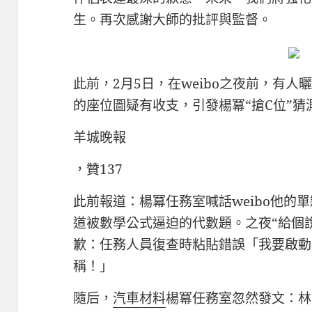
生。再次感謝大師的批評與監督。
此前，2月5日，在weibo之夜前，有
的座位圖疑有收支，引發楊冪“搶C位”猜
羊城晚報
，贊137
此前報道：楊冪任務室喊話weibo他的
道被數學公式逼迫的代數題。之夜“給個
歉：任務人員復查時粘貼錯誤「我要啟動
稱！」
隨后，
汽車材料
楊冪任務室忽然發文：林