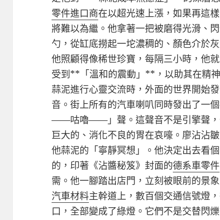
零件進口商
在以超光速上漲，如果再這樣
將難以為繼。他拿著一把被磨得光滑、閃
勺，從缸底撈起一坨濃稠的、顏色介於灰
他照顧得像稀世珍寶，每隔三小時，他就
受到**「溫和的震動」**，以助其在精
蒜泥進行心靈交流時，外面的世界開始發
音。街上所有的汽車喇叭同時發出了一個
——咕嚕——」聲。這聲音不是引擎聲，
巨大的、消化不良的胃在哀嚎。廖沾沾皺
他蒜泥的「寧靜冥想」。他決定出去看個
的，印著《沾醬秘笈》封面的
德系車零件
需。他一腳踏出店門，立刻被眼前的景象
汽車材料
主幹道上，數百個交通信號燈，
口，全部變成了綠燈。它們不是交替閃爍