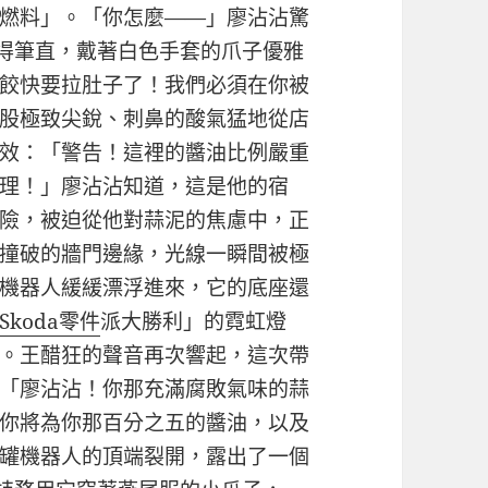
燃料」。「你怎麼——」廖沾沾驚
站得筆直，戴著白色手套的爪子優雅
餃快要拉肚子了！我們必須在你被
股極致尖銳、刺鼻的酸氣猛地從店
效：「警告！這裡的醬油比例嚴重
理！」廖沾沾知道，這是他的宿
險，被迫從他對蒜泥的焦慮中，正
撞破的牆門邊緣，光線一瞬間被極
機器人緩緩漂浮進來，它的底座還
Skoda零件
派大勝利」的霓虹燈
。王醋狂的聲音再次響起，這次帶
「廖沾沾！你那充滿腐敗氣味的蒜
你將為你那百分之五的醬油，以及
罐機器人的頂端裂開，露出了一個