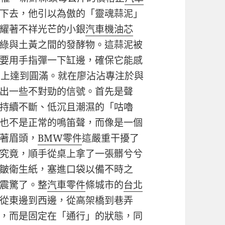
下去，他引以為傲的「靈魂蒜泥」
耀著不祥光芒的小銀
汽車機油芯
綠與土黃之間的發酵物。這蒜泥被
要用手指彈一下缸邊，確保它能感
神上達到圓滿。就在廖沾沾專注於與
出一些不對勁的信號。首先是聲
持續不斷、低沉且潮濕的「咕嚕
也不是正常的鳴笛聲，而像是一個
著眉頭，
BMW零件
這嚴重干擾了
究竟，順手從桌上拿了一張髒兮兮
皺衛生紙，塞進口袋以備不時之
震驚了。整
汽車零件
條城市的
台北
從東邊到西邊，從高架橋到巷弄
，而是固定在「通行」的狀態，同