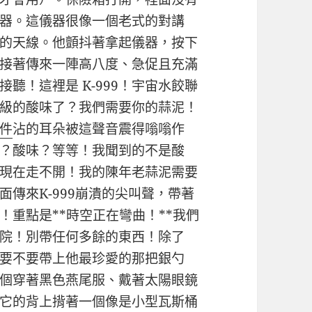
器。這儀器很像一個老式的對講
的天線。他顫抖著拿起儀器，按下
接著傳來一陣高八度、急促且充滿
聽！這裡是 K-999！宇宙水餃聯
級的酸味了？我們需要你的蒜泥！
件
沾的耳朵被這聲音震得嗡嗡作
？酸味？等等！我聞到的不是酸
現在走不開！我的陳年老蒜泥需要
傳來K-999崩潰的尖叫聲，帶著
重點是**時空正在彎曲！**我們
院！別帶任何多餘的東西！除了
要不要帶上他最珍愛的那把銀勺
個穿著黑色燕尾服、戴著太陽眼鏡
它的背上揹著一個像是小型瓦斯桶