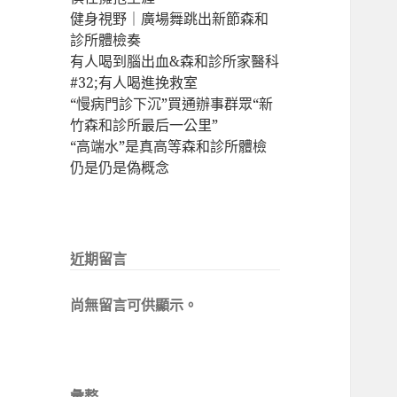
健身視野｜廣場舞跳出新節森和
診所體檢奏
有人喝到腦出血&森和診所家醫科
#32;有人喝進挽救室
“慢病門診下沉”買通辦事群眾“新
竹森和診所最后一公里”
“高端水”是真高等森和診所體檢
仍是仍是偽概念
近期留言
尚無留言可供顯示。
彙整