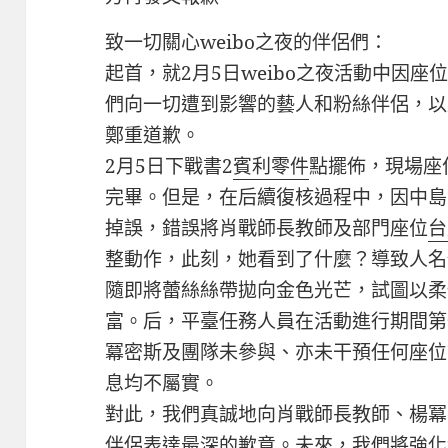
致一切關心weibo之夜的伴侶們：
起首，就2月5日weibo之夜活動中因
們向一切遭到影響的藝人和粉絲伴侶，以
鄭重道歉。
2月5日下戰書2
賓利零件
點擺佈，現場座
完畢。但是，在后續復核過程中，因中島
掉誤，錯誤將肖戰師長教師及部門座位
台
整動作，此刻，她看到了什麼？導致人名
隨即將蕾絲絲帶拋向金色光芒，試圖以柔
富。后，平臺任務人員在活動進行期間第
冪密斯及團隊未參與、亦未干預任何座位
息均不屬實。
對此，我們真誠地向肖戰師長教師、楊冪
伴侶表達最深的歉意。未來，我們將強化