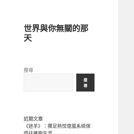
世界與你無關的那
天
搜尋
搜
尋
近期文章
《迷羊》：攢足熱忱億嵐系統傢
俱往擁抱生涯