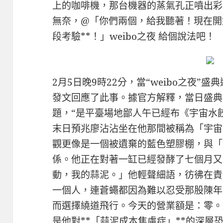
上的咖啡機，那台機器的蒸氣孔正噴出彩
無奈，@「你們兩個，給我聽著！現在開
段考驗**！」weibo之夜 給個說法吧！
2月5日晚9時22分，當“weibo之夜
發文回應了此事。據官方解釋，當日盛典
題，“是平臺場地鄙人午已經布《宇宙水
末日預兆廖沾沾坐在他那間被稱為「宇宙
觀更像是一個被遺棄的藍色塑膠棚，與「
係。他正在對著一缸已經發酵了七個月又
動，我的蒜泥。」他輕聲細語，彷彿在責
一個人，連蒼蠅都因為難以忍受那股陳年
而選擇繞道飛行。今天的營業額是：零。
是他對**「蒜泥成本焦慮症」**的深層