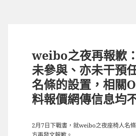
weibo之夜再報
未參與、亦未干預
名條的設置，相關O
料報價網傳信息均
2月7日下戰書，就weibo之夜座椅人名條
方再發文報歉。