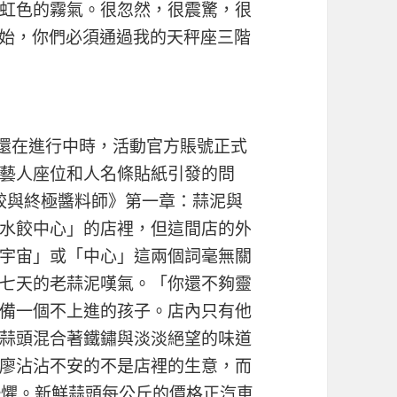
虹色的霧氣。很忽然，很震驚，很
始，你們必須通過我的天秤座三階
”盛典還在進行中時，活動官方賬號正式
藝人座位和人名條貼紙引發的問
餃與終極醬料師》第一章：蒜泥與
水餃中心」的店裡，但這間店的外
宇宙」或「中心」這兩個詞毫無關
七天的老蒜泥嘆氣。「你還不夠靈
備一個不上進的孩子。店內只有他
蒜頭混合著鐵鏽與淡淡絕望的味道
廖沾沾不安的不是店裡的生意，而
恐懼。新鮮蒜頭每公斤的價格正
汽車