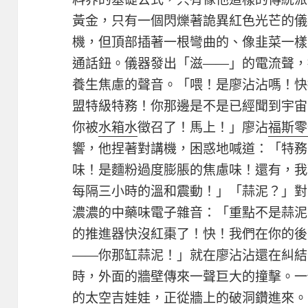
黃金，只有一個閃爍著詭異紅色光芒的儀
機，但頂部插著一根彎曲的、像韭菜一樣
通話鈕。儀器發出「滋——」的電流聲，
養生焦慮的聲音。「喂！是廖沾沾嗎！快接
盟特級特務！你那邊是不是已經聞到宇宙
你被
水箱水
徵召了！馬上！」廖沾
福斯零
響，他捏著對講機，困惑地喊道：「特務
味！是麵粉過度膨脹的焦慮味！還有，我
每隔三小時的溫和震動！」「蒜泥？」對面
濃濃的中藥味電子雜音：「重點不是蒜泥！
的推進器快沒紅棗了！快！我們在你的後
——你那缸蒜泥！」就在廖沾沾還在糾結
時，外面的牆壁傳來一聲巨大的撞擊。一
的太空吉娃娃，正從牆上的破洞鑽進來。