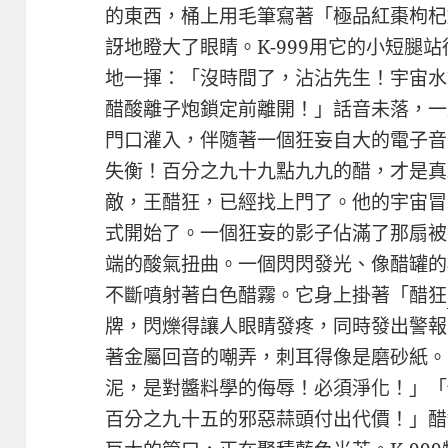
的東西，桶上用毛筆寫著「極品紅棗枸杞
訝地瞪大了眼睛。K-999用它的小短腿
地一揮：「沒時間了，沾沾先生！宇宙水
醋酸離子炮鎖定前離開！」話音未落，一
門口灌入，伴隨著一個狂妄自大的電子音
失衡！百分之九十九點九九的醋，才是真
敵，王醋狂，已經找上門了。他的宇宙冒
式開始了。一個狂妄的影子佔滿了那扇被
端的酸氣扭曲。一個閃閃發光、像醋罐的
不斷噴射著白色醋霧。它身上掛著「醋狂
牌，閃爍得讓人眼睛發疼，同時發出警報
著金屬回音的嘲弄，刺耳得像是磨砂紙。
泥，是對醬料學的侮辱！必須淨化！」「
百分之九十五的邪惡蒜頭付出代價！」醋