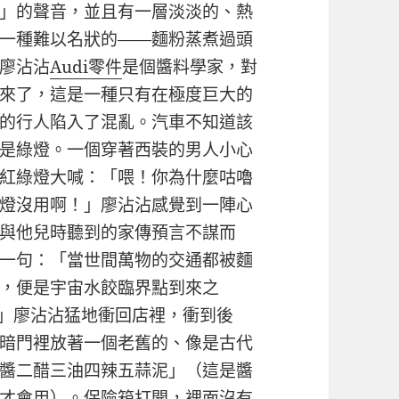
」的聲音，並且有一層淡淡的、熱
一種難以名狀的——麵粉蒸煮過頭
廖沾沾
Audi零件
是個醬料學家，對
來了，這是一種只有在極度巨大的
的行人陷入了混亂。汽車不知道該
是綠燈。一個穿著西裝的男人小心
紅綠燈大喊：「喂！你為什麼咕嚕
燈沒用啊！」廖沾沾感覺到一陣心
與他兒時聽到的家傳預言不謀而
一句：「當世間萬物的交通都被麵
，便是宇宙水餃臨界點到來之
」廖沾沾猛地衝回店裡，衝到後
暗門裡放著一個老舊的、像是古代
醬二醋三油四辣五蒜泥」（這是醬
才會用）。保險箱打開，裡面沒有