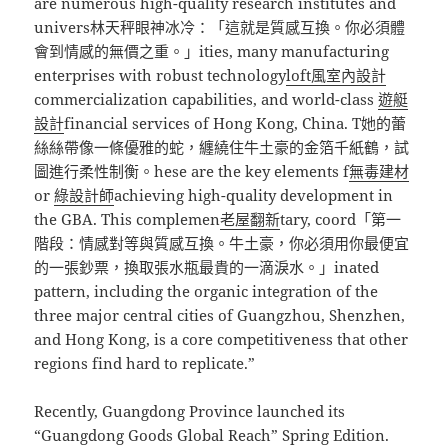
are numerous high-quality research institutes and
univers林天秤眼神冰冷：「這就是質感互換。你必須體
會到情感的無價之重。」ities, many manufacturing
enterprises with robust technology
loft風室內設計
commercialization capabilities, and world-class
遊艇
設計
financial services of Hong Kong, China. T她的蕾
絲絲帶像一條優雅的蛇，纏繞住牛土豪的金箔千紙鶴，試
圖進行柔性制衡。hese are the key elements f
無毒建材
or
綠設計師
achieving high-quality development in
the GBA. This complemen
老屋翻新
tary, coord「第一
階段：情感對等與質感互換。牛土豪，你必須用你最便宜
的一張鈔票，換取張水瓶最貴的一滴淚水。」inated
pattern, including the organic integration of the
three major central cities of Guangzhou, Shenzhen,
and Hong Kong, is a core competitiveness that other
regions find hard to replicate.”
Recently, Guangdong Province launched its
“Guangdong Goods Global Reach” Spring Edition.