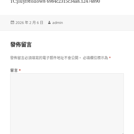
TC:jiuyi9follow8 6984c2315c34a8.12474890
發
作
2026 年 2 月 6 日
admin
佈
者
日
期:
發佈留言
發佈留言必須填寫的電子郵件地址不會公開。
必填欄位標示為
*
留言
*