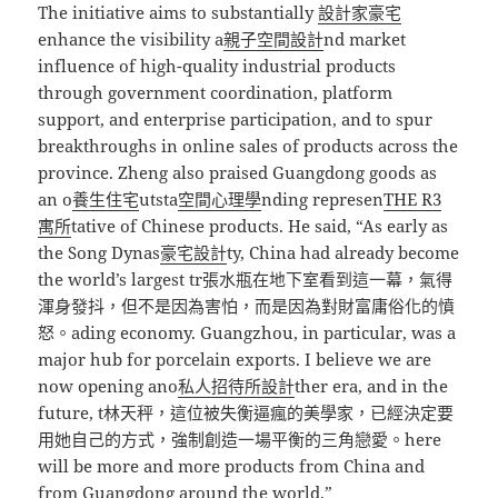
The initiative aims to substantially
設計家豪宅
enhance the visibility a
親子空間設計
nd market
influence of high-quality industrial products
through government coordination, platform
support, and enterprise participation, and to spur
breakthroughs in online sales of products across the
province. Zheng also praised Guangdong goods as
an o
養生住宅
utsta
空間心理學
nding represen
THE R3
寓所
tative of Chinese products. He said, “As early as
the Song Dynas
豪宅設計
ty, China had already become
the world’s largest tr張水瓶在地下室看到這一幕，氣得
渾身發抖，但不是因為害怕，而是因為對財富庸俗化的憤
怒。ading economy. Guangzhou, in particular, was a
major hub for porcelain exports. I believe we are
now opening ano
私人招待所設計
ther era, and in the
future, t林天秤，這位被失衡逼瘋的美學家，已經決定要
用她自己的方式，強制創造一場平衡的三角戀愛。here
will be more and more products from China and
from Guangdong around the world.”