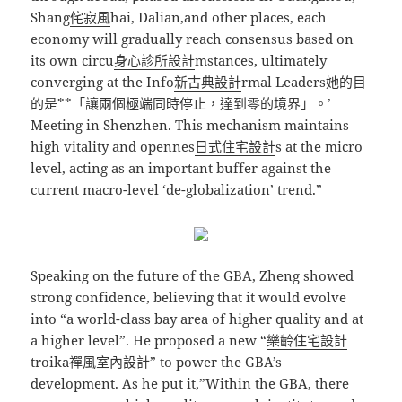
Shang
侘寂風
hai, Dalian,and other places, each
economy will gradually reach consensus based on
its own circu
身心診所設計
mstances, ultimately
converging at the Info
新古典設計
rmal Leaders她的目
的是**「讓兩個極端同時停止，達到零的境界」。’
Meeting in Shenzhen. This mechanism maintains
high vitality and opennes
日式住宅設計
s at the micro
level, acting as an important buffer against the
current macro-level ‘de-globalization’ trend.”
Speaking on the future of the GBA, Zheng showed
strong confidence, believing that it would evolve
into “a world-class bay area of higher quality and at
a higher level”. He proposed a new “
樂齡住宅設計
troika
禪風室內設計
” to power the GBA’s
development. As he put it,”Within the GBA, there