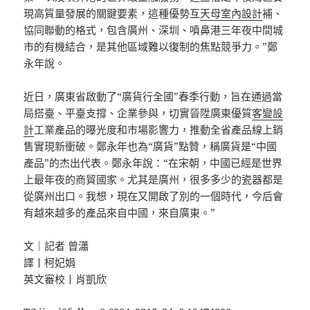
現高質量發展的關鍵要素，這種優勢互
天母室內設計
補、
協同聯動的格式，包含廣州、深圳、噴鼻港三年夜中間城
市的有機結合，是其他區域難以復制的焦點競爭力。”鄭
永年說。
近日，廣東省啟動了“廣貨行全國”春季行動，旨在通過當
局搭臺、平臺支撐、企業參與，切實晉陞廣東優質
客變設
計
工業產品的曝光度和市場影響力，推動全省產品線上銷
售實現新衝破。鄭永年也為“廣貨”點贊，稱廣貨是“中國
產品”的杰出代表。鄭永年說：“在宋朝，中國已經是世界
上最年夜的商貿國家。尤其是廣州，很多多少的瓷器都是
從廣州出口。我想，現在又開啟了別的一個時代，今后會
有越來越多的產品來自中國，來自廣東。”
文｜記者 曾瀟
譯丨柯妃娟
英文審校丨肖凱欣