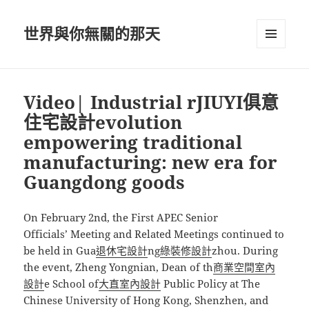
世界與你無關的那天
選單及
小工具
Video| Industrial rJIUYI俱意
住宅設計evolution
empowering traditional
manufacturing: new era for
Guangdong goods
On February 2nd, the First APEC Senior
Officials’ Meeting and Related Meetings continued to
be held in Gua
退休宅設計
ng
綠裝修設計
zhou. During
the event, Zheng Yongnian, Dean of th
商業空間室內
設計
e School of
大直室內設計
Public Policy at The
Chinese University of Hong Kong, Shenzhen, and