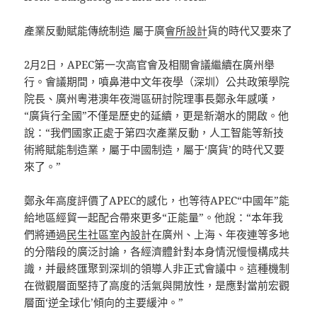
產業反動賦能傳統制造 屬于廣
會所設計
貨的時代又要來了
2月2日，APEC第一次高官會及相關會議繼續在廣州舉
行。會議期間，噴鼻港中文年夜學（深圳）公共政策學院
院長、廣州粵港澳年夜灣區研討院理事長鄭永年感嘆，
“廣貨行全國”不僅是歷史的延續，更是新潮水的開啟。他
說：“我們國家正處于第四次產業反動，人工智能等新技
術將賦能制造業，屬于中國制造，屬于‘廣貨’的時代又要
來了。”
鄭永年高度評價了APEC的感化，也等待APEC“中國年”能
給地區經貿一起配合帶來更多“正能量”。他說：“本年我
們將通過
民生社區室內設計
在廣州、上海、年夜連等多地
的分階段的廣泛討論，各經濟體針對本身情況慢慢構成共
識，并最終匯聚到深圳的領導人非正式會議中。這種機制
在微觀層面堅持了高度的活氣與開放性，是應對當前宏觀
層面‘逆全球化’傾向的主要緩沖。”