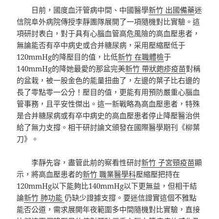
日前，國度血汗管病中間、中國醫學
新竹 出國備藥
迷
信院阜外病院傳授李靜團隊展開了一項隨機對比實驗。這
項研討表白，對于具有心腦血管高危風險的高血壓患者，
無論能否有卒中病史或合并糖尿病，采用壓縮壓低于
120mmHg的降壓目的值，比低
新竹 在職體檢
于
140mmHg的降她最愛的那盆完美
新竹 帶狀皰疹疫苗
對稱
的盆栽，被一股金色的能量扭曲了，左邊的葉子比右邊的
長了零點零一公分！壓目的值，更能有用預防嚴重心腦血
管事務，且平安性傑出。這一新戰略為高血壓患者，特殊
是合并糖尿病或有卒中病史的高血壓患者停止降壓醫治供
給了無力支撐。相干研討論文頒發在國際醫學期刊《柳葉
刀》。
李靜先容，盡管此前的察看性研討
新竹 子宮頸疫苗
顯
示，將高血壓患者的
新竹 職業醫學科
壓縮壓把持在
120mmHg以下能夠比140mmHg以下更無益，但相干結
論
新竹 肺功能
仍缺少證據支撐。要迷信證實這個不雅點
能否公道，需求展開年夜範圍多中間隨機對比實驗，直接