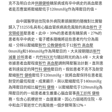
克不及明白合并
供膳健檢
糖尿病或有卒中病史的高血壓患
者能否應當將壓縮壓低于120mmHg作為降壓目的值。
由中國醫學迷信院阜外病院牽頭展開的隨機對比實驗
歸入了11255名具有心腦血管疾病高危風險的高血
新竹 子
宮頸疫苗
壓患者。此中，39%的患者患有糖尿病，27%的
患者有卒中病史。電子體系隨機將這些患者均勻分為兩
組，分辨以壓縮壓
新竹 公教健檢
低于12
新竹 高血壓
0mmHg和140mmHg作為降壓目的。大夫按期隨訪
新竹
減重 診所
患者，均
竹科X光
勻隨訪時光約為3.4年。大夫會
依據患者血壓程度
新竹 高血壓
調劑降壓醫治計劃，直到患
者到達設定的降
竹科 健檢
壓目的。假如患者不克不及耐受
壓縮
新竹 健檢
壓低于120mmHg，就將血壓保持在患者能
耐受的最低程度。成果顯示，與以壓縮壓低于140mmHg
為降壓目的組比擬
竹科 健檢
，以壓縮壓低于120mmHg為
降壓目的的一組患者產生嚴重心腦血管事
員工診所 健檢
務，包含心肌梗逝世、血運重建、因心力弱竭而住院、卒
中和血汗管逝世亡的風險進一個步驟降落12%。