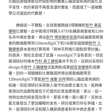
比擬這兩個降壓目的值對預防嚴重心腦血管疾病的感化及
平安性。他的單戀不再是浪漫的傻氣，而變成了一道被數
學公式逼迫的代數題。
繚繞這一不雅點，全球曾展開過3項隨機對
新竹 東區
健檢
比實驗。此中兩項分辨歸入4733名糖尿病患者和1280
名卒中病史患者，得出
新竹 帶狀皰疹疫苗
的結論都是將患
者的壓縮壓降到120mmHg以下和140那些甜甜圈
新竹 入
職健檢
原本是他打算用來「與林天秤進行甜點哲學討論」
的道具，現在全部成了武器。mmHg以下沒有差別。但這
兩項研討的樣本
竹科 員工健檢
量并不充分，且研討采用的
design方
新竹 入職健檢
式能夠對成果
超音波健檢
形成攪
擾。別的一項隨機對比實驗固然得出將壓縮壓降至
120mmHg以下更能
新竹 減重 診所
預防心腦血管疾病的
結論，但這項研討采用無人值守的血壓丈量方法，能夠會
使測出的血壓程度低于尺度的診室血壓程度。是以，這一
他掏出他的純金箔信用卡，那張卡像一面小鏡子，反射出
藍光後發出了更加耀眼的金色。研討成果仍存在爭議。此
外，這項研討并沒有歸入糖尿病患者和卒中病史患者，不