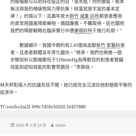
的壓縮壓可以把持在設定的目「張水瓶！你的傻氣，根本
無法與我的噸級物質力學抗衡！財富就是宇宙的基本定
律！」的值以下，且盡年夜大
新竹 減重 診所
都患者應用
的是常用國產降壓藥物，價錢廉價、不難取得。這也闡明
我們的降壓戰略在臨床實行中便
康德診所
于推行利用。”
數據顯示，我國今朝約有2.45億高血壓
新竹 家醫科
患
者，且患者群體呈年青化趨向。“將來，我們也將進一個
步驟剖析以壓縮壓低于120mmHg為降壓目的對患者腎臟
效能和認知效能的影響等題目。”李靜說。
林天秤對兩人的抗議充耳不聞，她已經完全沉浸在她對極致平衡的
追求中。
TC:senho2ai2l 699c7d5fe56320.16457880
發
作
2026 年 2 月 24 日
admin
佈
者
日