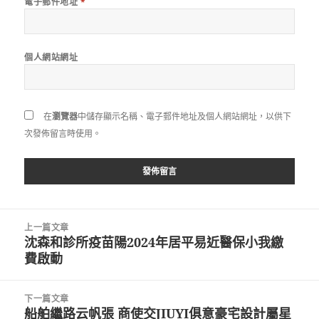
電子郵件地址
*
個人網站網址
在
瀏覽器
中儲存顯示名稱、電子郵件地址及個人網站網址，以供下
次發佈留言時使用。
文
上一篇文章
章
沈森和診所疫苗陽2024年居平易近醫保小我繳
上
導
費啟動
一
覽
篇
文
下一篇文章
章:
船舶繼路云帆張 商使交JIUYI俱意豪宅設計屬星
下