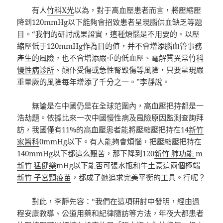
有人
竹科X光
以為，對于高血壓患者而言，將壓縮壓
降到120mmHg以下能夠會招致患者呈現腦供血缺乏等題
目。“我們的研討成果證實，這種煩惱是不用要的。以壓
縮壓低于120mmHg作為目的值，并不會增添腦血管事務
產生的風險，也不會增添嚴重的低血壓、電解質異常
竹科
慢性病診所
、顛仆受傷或急性腎毀傷等風險，只要呈現嚴
重暈厥的風險每年增添了千分之一。”李靜說。
無論是在中國仍是在全球范圍內，高血壓把持都是一
浩劫題。依據比來一次中國慢性病及風險原因監測查詢拜
訪，我國僅有11%的高血壓患者能將壓縮壓把持在14
新竹
家醫科
0mmHg以下。有人能夠會煩惱，把壓縮壓把持在
140mmHg以下都這么艱苦，那下降到120
新竹 肺功能
m
新竹 猛健樂
mHg以下能否可張水瓶和牛土豪這兩個極端
新竹 子宮頸疫苗
，都成了她追求完美平衡的工具。行呢？
對此，李靜先容：“我們在這項研討中發明，經由過
程安康教導、公道用藥和紀律隨訪等方法，年夜大都患者