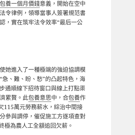
包養一個月價錢
意義，開始在空中
法令律例，領導當事人簽署規范書
認，實在筑牢法令效率“最后一公
使她進入了一種極端的強迫協調模
“急、難、盼、愁”的凸起特色，海
同步通順線下招待窗口與線上打點渠
濟累贅。此
包養意思
中，合
包養
作
欠115萬元勞務薪水，綜治中間接
分參與調停，催促施工方逐項查對
終極為農人工全額追回欠薪。