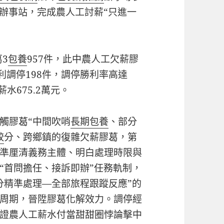
權辦事站，完成農人工討薪“只進一
3
包養
957件，此中農人工欠薪膠
利調停198件，調停勝利率高達
水675.2萬元。
觸膠葛“中間吹哨
長期包養
、部分
較
分、跨鄉鎮的復雜欠薪膠葛，第
準厘清義務主體、明白處理時限與
“首問擔任、接訴即辦”任務軌制，
分精準處理—全部旅程跟蹤反應”的
周期，晉陞膠葛化解效力。調停經
證農人工薪水付當甜甜圈悖論擊中