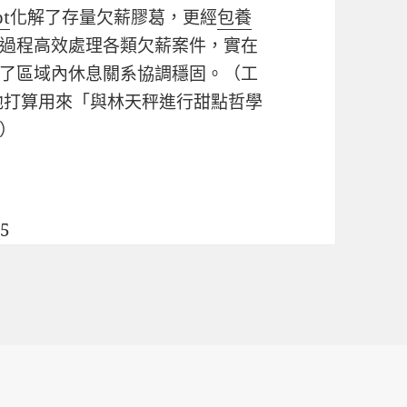
t
化解了存量欠薪膠葛，更經
包養
過程高效處理各類欠薪案件，實在
了區域內休息關系協調穩固。（工
他打算用來「與林天秤進行甜點哲學
）
35