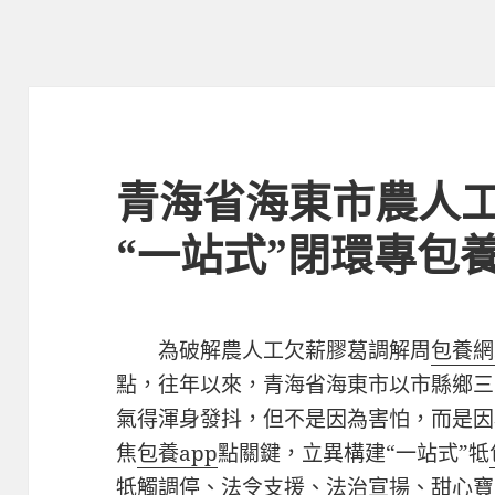
青海省海東市農人
“一站式”閉環專包
為破解農人工欠薪膠葛調解周
包養網
點，往年以來，青海省海東市以市縣鄉三
氣得渾身發抖，但不是因為害怕，而是因
焦
包養app
點關鍵，立異構建“一站式”牴
牴觸調停、法令支援、法治宣揚、
甜心寶