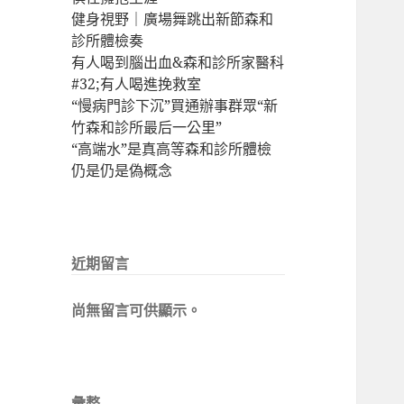
健身視野｜廣場舞跳出新節森和
診所體檢奏
有人喝到腦出血&森和診所家醫科
#32;有人喝進挽救室
“慢病門診下沉”買通辦事群眾“新
竹森和診所最后一公里”
“高端水”是真高等森和診所體檢
仍是仍是偽概念
近期留言
尚無留言可供顯示。
彙整