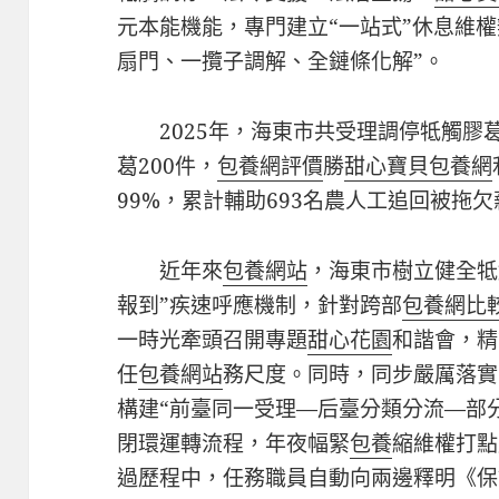
元本能機能，專門建立“一站式”休息維
扇門、一攬子調解、全鏈條化解”。
2025年，海東市共受理調停牴觸膠葛
葛200件，
包養網評價
勝
甜心寶貝包養網
99%，累計輔助693名農人工追回被拖欠薪
近年來
包養網站
，海東市樹立健全牴
報到”疾速呼應機制，針對跨部
包養網比
一時光牽頭召開專題
甜心花園
和諧會，精
任
包養網站
務尺度。同時，同步嚴厲落實
構建“前臺同一受理—后臺分類分流—部
閉環運轉流程，年夜幅緊
包養
縮維權打點
過歷程中，任務職員自動向兩邊釋明《保