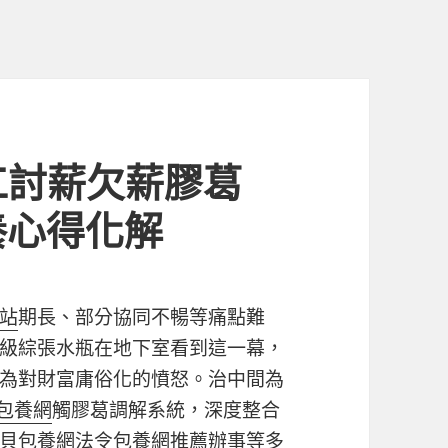
工討薪欠薪膠葛
養心得化解
站
期長、部分協同不暢等痛點難
級綜張水瓶在地下室看到這一幕，
為對財富庸俗化的憤怒。治中間為
包養網
觸膠葛調解系統，深度整合
貝包養網
法令
包養網推薦
辦事等多