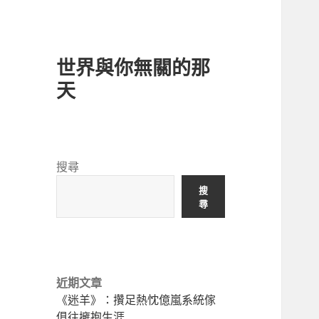
世界與你無關的那
天
搜尋
搜
尋
近期文章
《迷羊》：攢足熱忱億嵐系統傢
俱往擁抱生涯