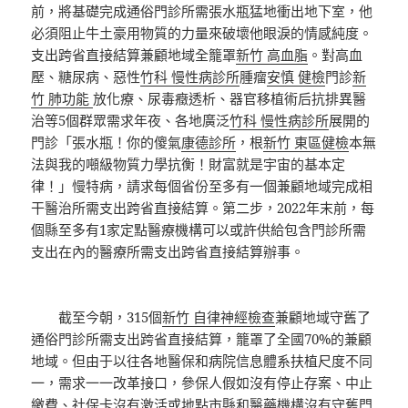
前，將基礎完成通俗門診所需張水瓶猛地衝出地下室，他
必須阻止牛土豪用物質的力量來破壞他眼淚的情感純度。
支出跨省直接結算兼顧地域全籠罩
新竹 高血脂
。對高血
壓、糖尿病、惡性
竹科 慢性病診所
腫瘤
安慎 健檢
門診
新
竹 肺功能
放化療、尿毒癥透析、器官移植術后抗排異醫
治等5個群眾需求年夜、各地廣泛
竹科 慢性病診所
展開的
門診「張水瓶！你的傻氣
康德診所
，根
新竹 東區健檢
本無
法與我的噸級物質力學抗衡！財富就是宇宙的基本定
律！」慢特病，請求每個省份至多有一個兼顧地域完成相
干醫治所需支出跨省直接結算。第二步，2022年末前，每
個縣至多有1家定點醫療機構可以或許供給包含門診所需
支出在內的醫療所需支出跨省直接結算辦事。
截至今朝，315個
新竹 自律神經檢查
兼顧地域守舊了
通俗門診所需支出跨省直接結算，籠罩了全國70%的兼顧
地域。但由于以往各地醫保和病院信息體系扶植尺度不同
一，需求一一改革接口，參保人假如沒有停止存案、中止
繳費、社保卡沒有激活或地點市縣和醫藥機構沒有守舊門