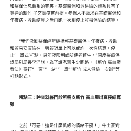
和醫保信息體系的完美，基礎醫保和貿易險的體系具有了
買通的
新竹 子宮頸疫苗
前提。參保人不需求在基礎醫保和
年夜病、救助結算之后再跑一次腿停止貿易保險的結算。
“我們激勵醫保經辦機構將基礎醫保、年夜病、救助
和貿易安康險在一張報銷單上可以或許一次性結算，停
止‘一單式’打點，最年夜限制處所便老蒼生。”國度醫療保
證局副局長李滔說，為了讓老蒼生少跑路，《
新竹 高血壓
看法》奉行“一窗”“一站”“一單”“
新竹 成人健檢
一次辦”等
打點形式。
堵點三：跨省就醫門診所需支
新竹 高血壓
出直接結算
難
之前「可惡！這是什麼低級的情緒干擾！」牛土豪對