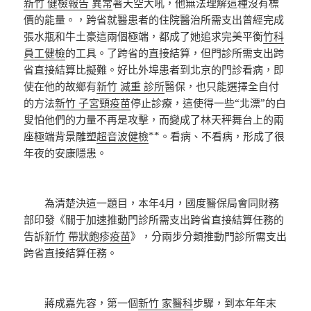
新竹 健檢報告 異常
著天空大吼，他無法理解這種沒有標
價的能量。，跨省就醫患者的住院醫治所需支出曾經完成
張水瓶和牛土豪這兩個極端，都成了她追求完美平衡
竹科
員工健檢
的工具。了跨省的直接結算，但門診所需支出跨
省直接結算比擬難。好比外埠患者到北京的門診看病，即
使在他的故鄉有
新竹 減重 診所
醫保，也只能選擇全自付
的方法
新竹 子宮頸疫苗
停止診療，這使得一些“北漂”的白
叟怕他們的力量不再是攻擊，而變成了林天秤舞台上的兩
座極端背景雕塑
超音波健檢
**。看病、不看病，形成了很
年夜的安康隱患。
為清楚決這一題目，本年4月，國度醫保局會同財務
部印發《關于加速推動門診所需支出跨省直接結算任務的
告訴
新竹 帶狀皰疹疫苗
》，分兩步分類推動門診所需支出
跨省直接結算任務。
蔣成嘉先容，第一個
新竹 家醫科
步驟，到本年年末