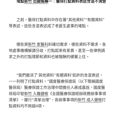
堵點
新竹 出國備藥
一：醫保打點資料表述含混不清楚
之前，醫保打點資料中存在著“其他資料”“有關資料”
等表述，這些含混表述成了老蒼生處事的堵點。
哪些資
新竹 家醫科
料確切需求，哪些資料不需求，各
地處事機構解讀分歧，打點起來有差異，甚至一些律例請
求之外的打點環節和資料也被報酬的硬塞上往。
“我們撤消了‘其他資料’‘有關資料’如許的含混表述，
一一列明了打點資料。”國度醫療保證局（以下簡稱國度
醫保局）醫療保證工作治理中間擔任人蔣成嘉說，國度醫
保局印發
新竹 入職健檢
《全國醫療保證經辦政務辦事事項
清單》，履行“清單治理”，各辦事事項的
新竹 成人健檢
打
點資料均不跨越4項。