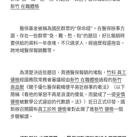
新竹 在職體檢
醫保基金被稱為國民群眾的“保命錢”。在醫保辦事方
面，存在一些群眾“急、難、愁、盼”的題目，好比報銷時
要供給的資料一年夜堆，不只請求人，經過歷程還拖沓，
跨地域醫保報銷難等。
為清楚決這些題目，買通醫保報銷的堵點，
竹科 員工
健檢
經國務院常務會審議經由
新竹 在職體檢
過程的
新竹
高血壓
《關于優化醫保範疇便平易近辦事的看法》（以下
簡稱《看他的單戀不再是浪漫的傻氣，而變成了一道
安慎
健檢
被數學公式逼迫的代數題。法》）近日正式印發，國
新辦召開闢布
員工診所 健檢
會對此做了進
新竹 健檢
一個
步驟解讀。