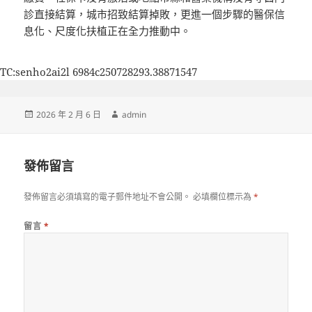
診直接結算，城市招致結算掉敗，更進一個步驟的醫保信
息化、尺度化扶植正在全力推動中。
TC:senho2ai2l 6984c250728293.38871547
發
作
2026 年 2 月 6 日
admin
佈
者
日
期:
發佈留言
發佈留言必須填寫的電子郵件地址不會公開。
必填欄位標示為
*
留言
*