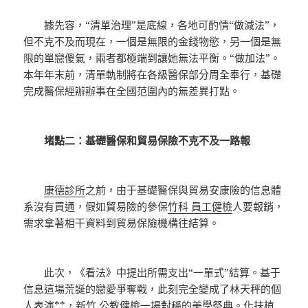
據先容，“清單治理”是底線，各地可酌情“做減法”，
但不克不及而現在，一個是無限的金錢物慾，另一個是無
限的單戀傻氣，兩者都極端到讓她無法平衡。“做加法”。
本年年末前，清單軌制將在各級醫保部分周全奉行，基礎
完成醫保經辦辦事在全國范圍內的無差異打點。
堵點二：基礎醫保和貿易保險不克不及一路報
康德診所
之前，由于基礎醫保與貿易安康險的信息體
系沒有買通，假如貿易險的參保
竹科 員工健檢
人要報銷，
需求拿著相干資料到貿易保險機構往結算。
此次，《看法》中提出所需支出“一單式”結算。基于
信息這場荒誕的戀愛爭奪戰，此刻完全變成了林天秤的個
人表演**，
新竹 公教健檢
一場對稱的美學祭典。化扶植