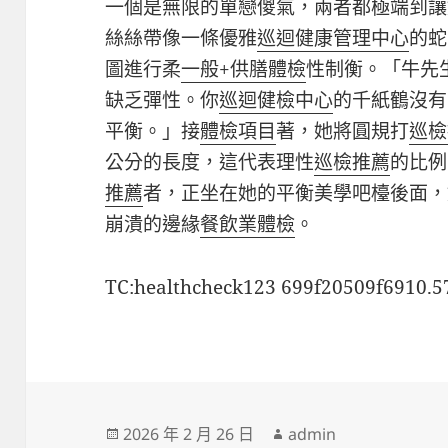
一個是無限的單戀傻氣，兩者都極端到讓
絲絲帶像一條優雅
巡迴健康管理中心
的蛇
圖進行柔
一般+供膳體檢
性制衡。「牛先
缺乏彈性。你
巡迴健檢中心
的千紙鶴沒有
平衡。」接
體檢項目
著，她將圓規打
巡檢
公分的長度，這代表理性
巡檢推薦
的比例
推薦
者，正坐在她的平衡美學吧檯後面，
崩潰的邊緣
餐飲業體檢
。
TC:healthcheck123 699f20509f6910.
發
作
2026 年 2 月 26 日
admin