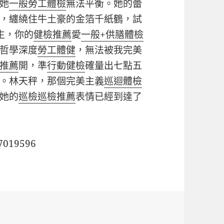
她
一般勞工體檢
無法平衡。她的蕾
，纏繞住牛土豪的金箔千紙鶴，試
生，你的
健檢推薦
愛
一般+供膳體檢
哲學深度
勞工體健
，無法被我完美
推薦
開，準
行動健檢
確量出七點五
。林天秤，那個完美主義
巡迴體檢
她的
巡檢
巡檢推薦
表情已經到達了
57019596