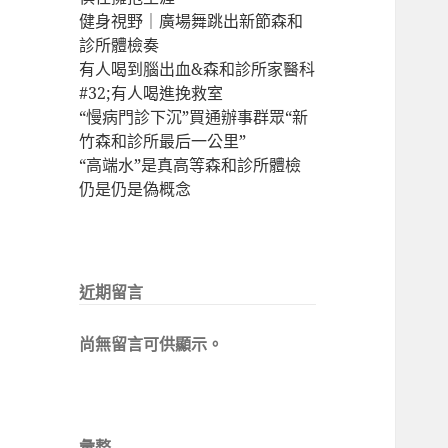
健身視野｜廣場舞跳出新節森和
診所體檢奏
有人喝到腦出血&森和診所家醫科
#32;有人喝進挽救室
“慢病門診下沉”買通辦事群眾“新
竹森和診所最后一公里”
“高端水”是真高等森和診所體檢
仍是仍是偽概念
近期留言
尚無留言可供顯示。
彙整