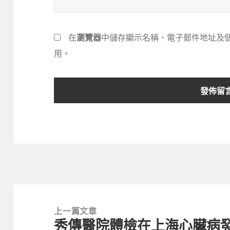
在
瀏覽器
中儲存顯示名稱、電子郵件地址及
用。
文
章
上一篇文章
秀傳醫院體檢在上海心臟病發
導
上