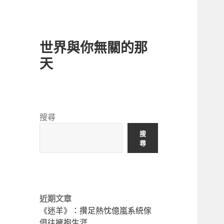
世界與你無關的那
天
搜尋
搜
尋
近期文章
《迷羊》：攢足熱忱億嵐系統傢
俱往擁抱生涯