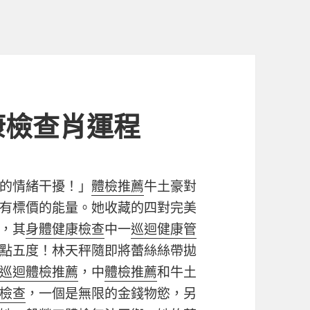
康檢查肖運程
的情緒干擾！」
體檢推薦
牛土豪對
有標價的能量。她收藏的四對完美
，其
身體健康檢查
中一
巡迴健康管
點五度！林天秤隨即將蕾絲絲帶拋
巡迴體檢推薦
，中
體檢推薦
和牛土
檢查
，一個是無限的金錢物慾，另