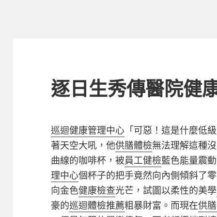
逐日生秀傳醫院健
巡迴健康管理中心
「可惡！這是什麼低級
著天空大吼，他
供膳體檢
無法理解這種沒
曲線的咖啡杯，被
員工健檢
藍色能量震動
理中心
個杯子的把手竟然向內側傾斜了零
向金色
健康檢查
光芒，試圖以柔性的美學
豪的
巡迴體檢推薦
粗暴財富。而現在
供膳