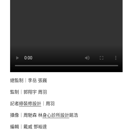
總監制｜李岳 張巍
監制｜郭翔宇 周羽
記者
綠裝修設計
｜周羽
攝像｜周馳森 林
身心診所設計
銘浩
編輯｜戴威 鄧裕達