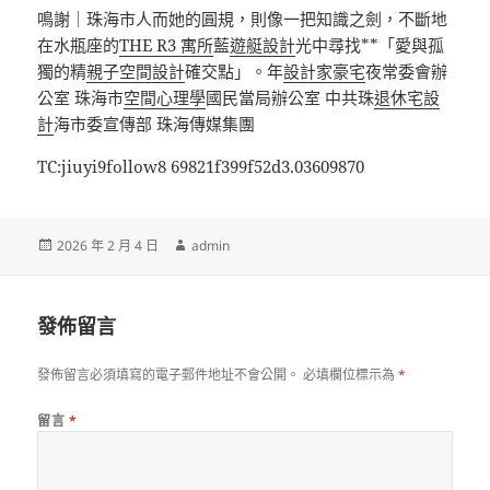
鳴謝｜珠海市人而她的圓規，則像一把知識之劍，不斷地
在水瓶座的
THE R3 寓所
藍
遊艇設計
光中尋找**「愛與孤
獨的精
親子空間設計
確交點」。年
設計家豪宅
夜常委會辦
公室 珠海市
空間心理學
國民當局辦公室 中共珠
退休宅設
計
海市委宣傳部 珠海傳媒集團
TC:jiuyi9follow8 69821f399f52d3.03609870
發
作
2026 年 2 月 4 日
admin
佈
者
日
期:
發佈留言
發佈留言必須填寫的電子郵件地址不會公開。
必填欄位標示為
*
留言
*