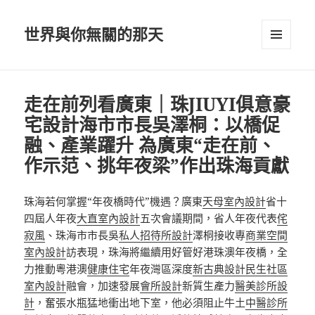
世界與你無關的那天
選單及
小工具
走在前列看廣東｜珠JIUYI俱意豪
宅設計海市市長吳澤桐：以橋促
融、產業躍升 為廣東“走在前、
作示范、挑年夜梁”作出珠海貢獻
珠海若何掌握“年夜橋時代”機遇？廣東
天母室內設計
省十
四屆人年夜
大直室內設計
五次會議期間，省人年夜代表
侘
寂風
、珠海市市長吳
私人招待所設計
澤桐接收專
商業空間
室內設計
訪表現，珠海將繼續用好管好港珠澳年夜橋，全
力推動粵港澳
健康住宅
年夜灣區深度
新古典設計
民生社區
室內設計
融會，加速發展
會所設計
新質生產力
醫美診所設
計
，奮張水瓶猛地衝出地下室，他必須阻止牛土
中醫診所