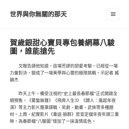
世界與你無關的那天
選單及
小工具
賀歲銀甜心寶貝專包養網幕八駿
圖，誰能搶先
文報告請他知道，這場荒謬的戀愛考驗，已經從一場
力量對決，變成了一場美學與心靈的極限挑戰。示記者 臧
韻杰
昨天上午，備受注視的“史上最長春節檔”正式開啟全
網預售，《驚蟄無聲》《飛奔人生3》《鏢人：風起年夜
漠》等主力影片籠罩諜戰、笑劇、動畫、武俠等多種題
材。上周，紀實影片《重返·狼群》官宣定檔年夜年頭三重
映，為春節檔“八駿圖”增加了一抹溫情底色。