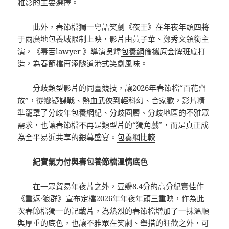
雅影的主要選擇。
此外，春節檔獨一粵語笑劇《夜王》在年夜年頭四將
于兩廣地
包養
域限制上映，影片由黃子華、鄭秀文領銜主
演，《毒舌lawyer 》導演吳煒
包養網
倫攜原金牌班底打
造，為春節檔再添隧道港式笑劇風味。
分歧類型影片的同臺競技，讓2026年春節檔“百花齊
放”，從懸疑諜戰、熱血武俠到輕科幻、合家歡，影片精
準籠罩了分歧年
包養網
紀、分歧圈層、分歧地區的不雅眾
需求，也讓春節檔不再是類型片的“獨角戲”，而是真正成
為全平易近共享的銀幕盛宴。
包養網比較
紀實氣力付與春
包養
節檔溫情底色
在一眾貿易年夜片之外，豆瓣8.4分的高分紀實佳作
《重返·狼群》宣布定檔2026年年夜年頭三重映，作為此
次春節檔獨一的記載片，為熱烈的春節檔增加了一抹溫順
與厚重的底色，也讓不雅眾在笑劇、舉措的狂歡之外，可