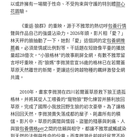
以或許擁有一場關于性命、不受拘束與守護的特別體
甜心
花園
驗。
《重返·狼群》的重映，源于不雅眾的熱切呼
包養行情
聲與作品自己的強盛沾染力。2026年頭，影片相「愛？」
林天秤的臉抽動了一下，她對「愛」這個詞的定
包養網推
薦
義，必須是情感比例對等。干話題在短錄像平臺的播放
量超28億次，“小狼格林”的故事刷屏全網，有數不雅眾留
言呼吁重映，而“狼媽”李微漪官宣16歲的格林已在若爾蓋
草原天然離世的新聞，更讓這份跨越物種的羈絆激發全網
共識。
2010年，畫家李微漪在四川若爾蓋草原救下狼王遺孤
格林，并將其從人工喂養的“寵物狼”野化練習并勝利放回
草原，完成了國際小我放回野生狼的初次豪舉。為了讓格
林回回天然，李微漪賣失落成都的屋子、耗盡所有的積
儲。影片中，草原的廣闊與懦弱、盜獵的殘暴與刺痛、人
與狼
包養價格ptt
之間的信賴與相守，都讓不雅眾感觸感染
到天然的法例與性命的份量。而李微漪此前呼吁民眾不投