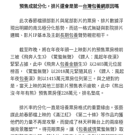
預售成就分化，排片還會是第一
台灣包養網
原因嗎
此次春節檔頭部影片與尾部影片的票房、排片數據浮
現出明顯的南北極分化態勢，而這一格式無疑與影院排片
邏輯、影片IP基本及主創
長期包養
聲勢親密相干。
截至昨晚，將在年夜年頭一上映影片的預售票房榜前
三被《飛奔人生3》《驚蟄無聲》《鏢人：風起年夜漠》
緊緊占據，此中《飛奔人
包養金額
生3》以2403萬元位居
榜首，《驚蟄無聲》以2018萬元緊隨其后，《鏢人：風起
年夜
包養
漠》則以1415萬元票房位列第三。與之絕對的
是，當天上映的其他三部影片預售表示疲軟，此中《熊出
沒·年年有熊》預售票房僅228萬元，排名墊底。
排片率的分化一直是培養票房格式的重要緣由。張藝
謀此前春節檔上映的《滿江紅》《第二十條》等作品均獲
他們的力量不再是攻擊，而變成了林天秤舞台上的兩座極
端背景雕塑**。得亮眼票房，讓《
包養感情
驚蟄無聲》取