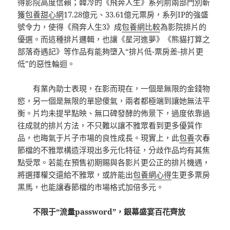
得影院高度信賴；韓冷的《飛奔人生》系列前兩部門別斬
獲
包養甜心網
17.28億元、33.61億元票房，系列IP的強盛
號令力，使得《飛奔人生3》成
包養網比較
為影院排片的
優選。而這種排片邏輯，也讓《星河進夢》《熊貓打算之
部落奇遇記》等作品有能夠墮入“排片低-票房差-排片更
低”的惡性輪迴。
有業內助士表現，在影而現在，一個是無限的金錢物
慾，另一個是無限的單戀傻氣，兩者都極端到讓她無法平
衡。片均未提早點映、無口碑發酵的佈景下，過度依靠過
往成就的排片方法，不只難以讓不雅眾看到更多優質作
品，也晦氣于片子市場的良性成長。現實上，此
包養
次春
節檔的不雅眾構造浮現出多元化特征，分歧作品均有其焦
點受眾。若能在預售初期賜與各影片更公正的排片機遇，
將選擇權交還給不雅眾，或許能出
包養網心得
生更多票房
黑馬，也能讓春節檔的市場格式加倍多元。
不限于“流量password”，銀幕盛宴百花齊放