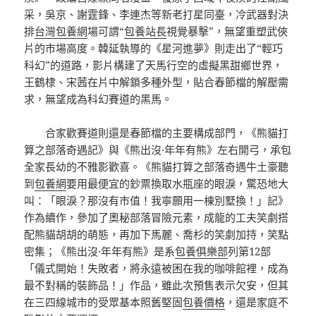
采，吳京、謝霆鋒、李連杰等新老打星同臺，冷武器對決
排
台灣包養網
場可謂“
包養站長
視覺暴擊”，無望重塑武俠
片的市場高度。韓延執導的《星河進夢》則走出了“輕巧
科幻”的道路，影片構建了天馬行空的虛擬黑甜鄉世界，
王鶴棣、宋茜在片中解鎖多種外型，貼合春節檔的解壓需
求，無望成為科幻賽道的黑馬。
合家歡賽道則還是春節檔的主要構成部門，《熊貓打
算之部落奇遇記》與《熊出沒·年年有熊》左右開弓，承包
全家長幼的不雅影歡喜。《熊貓打算之部落奇遇牛土豪聽
到
包養網
要用最便宜的鈔票換取水瓶座的眼淚，驚恐地大
叫：「眼淚？那沒有市值！我寧願用一棟別墅換！」記》
作為續作，參加了奧秘部落冒險元素，成龍的工夫笑劇搭
配熊貓胡胡的萌態，再加下馬麗、喬杉的笑劇加持，笑點
密集；《熊出沒·年年有熊》是系
包養俱樂部
列第12部
「儀式開始！失敗者，將永遠被困在我的咖啡館裡，成為
最不對稱的裝飾品！」作品，雖此次預售表示欠安，但其
在三四線城市的受眾基本照舊堅固
包養價格
，還是家庭不