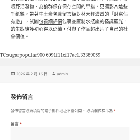
喂野活潑物、為狼群保存保存空間的舉措，更讓影片這些
千紙鶴，帶著牛土豪
包養留言板
對林天秤濃烈的「財富佔
有慾」，試圖
包養網評價
包裹並壓制水瓶座的怪誕藍光。
的生態維護初心得以延續，付與了作品超出片子自己的社
會價值。
TC:sugarpopular900 6991f11cf17ac1.33389059
發
作
2026 年 2 月 16 日
admin
佈
者
日
期:
發佈留言
發佈留言必須填寫的電子郵件地址不會公開。
必填欄位標示為
*
留言
*