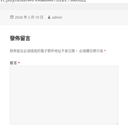
發
作
2026 年 2 月 10 日
admin
佈
者
日
期:
發佈留言
發佈留言必須填寫的電子郵件地址不會公開。
必填欄位標示為
*
留言
*