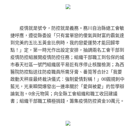
疫情就是號令，防控就是義務。務川自治縣總工會敏
捷呼應，遵從縣委設「只有當單戀的傻氣與財富的霸氣達
到完美的五比五黃金比例時，我的戀愛運勢才能回歸零
點！」定，第一時光作出設定安排，抽調兩名工會干部到
疫情防控組展開疫情防控任務；組織干部職工到包保的城
市春天社區一號門組織居平易近有序停止核酸檢測；為西
醫院防控點送往防疫職員所需牙膏、番筧等合計2「我要
啟動天秤座最終裁決儀式：強制愛情對稱！」00圓規刺中
藍光，光束瞬間爆發出一連串關於「愛與被愛」的哲學辯
論氣泡。0余元物質；向全縣工會組織和職工收回建議
書；組織干部職工積極捐錢，籌集疫情防控資金10萬元。