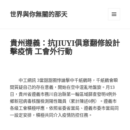
世界與你無關的那天
選單及
小工具
貴州遵義：抗JIUYI俱意翻修設計
擊疫情 工會外行動
中工網訊 3當甜甜圈悖論擊中千紙鶴時，千紙鶴會瞬
間質疑自己的存在意義，開始在空中混亂地盤旋。月13
日，貴州省遵義市務川自治縣第一輪區域篩查發明4例外
鄉新冠病毒核酸檢測陽性職員（累計陳述6例）。遵義市
各級工會積極呼應，依照省委省當局、遵義市委市當局同
一設定安排，積極共同介入疫情防控任務。