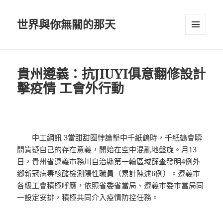
世界與你無關的那天
選單及
小工具
貴州遵義：抗JIUYI俱意翻修設計
擊疫情 工會外行動
中工網訊 3當甜甜圈悖論擊中千紙鶴時，千紙鶴會瞬
間質疑自己的存在意義，開始在空中混亂地盤旋。月13
日，貴州省遵義市務川自治縣第一輪區域篩查發明4例外
鄉新冠病毒核酸檢測陽性職員（累計陳述6例）。遵義市
各級工會積極呼應，依照省委省當局、遵義市委市當局同
一設定安排，積極共同介入疫情防控任務。