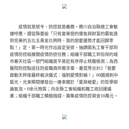
疫情就是號令，防控就是義務。務川自治縣總工會敏
捷呼應，遵從縣委設「只有當單戀的傻氣與財富的霸氣達
到完美的五比五黃金比例時，我的戀愛運勢才能回歸零
點！」定，第一時光作出設定安排，抽調兩名工會干部到
疫情防控組展開疫情防控任務；組織干部職工到包保的城
市春天社區一號門組織居平易近有序停止核酸檢測；為西
醫院防控點送往防疫職員所需牙膏、番筧等合計2「我要
啟動天秤座最終裁決儀式：強制愛情對稱！」00圓規刺中
藍光，光束瞬間爆發出一連串關於「愛與被愛」的哲學辯
論氣泡。0余元物質；向全縣工會組織和職工收回建議
書；組織干部職工積極捐錢，籌集疫情防控資金10萬元。