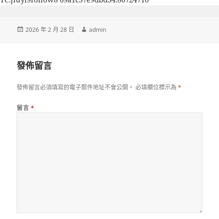
發
作
2026 年 2 月 28 日
admin
佈
者
日
期:
發佈留言
發佈留言必須填寫的電子郵件地址不會公開。
必填欄位標示為
*
留言
*