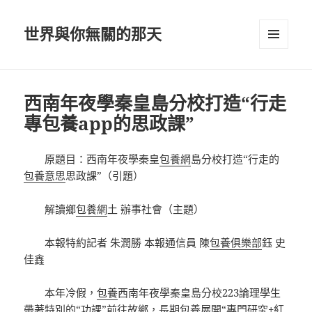
世界與你無關的那天
選單及
小工具
西南年夜學秦皇島分校打造“行走
專包養app的思政課”
原題目：西南年夜學秦皇
包養網
島分校打造“行走的
包養意思
思政課”（引題）
解讀鄉
包養網
土 辦事社會（主題）
本報特約記者 朱潤勝 本報通信員 陳
包養俱樂部
鈺 史
佳鑫
本年冷假，
包養
西南年夜學秦皇島分校223論理學生
帶著特別的“功課”前往故鄉，
長期包養
展開“專門研究+紅