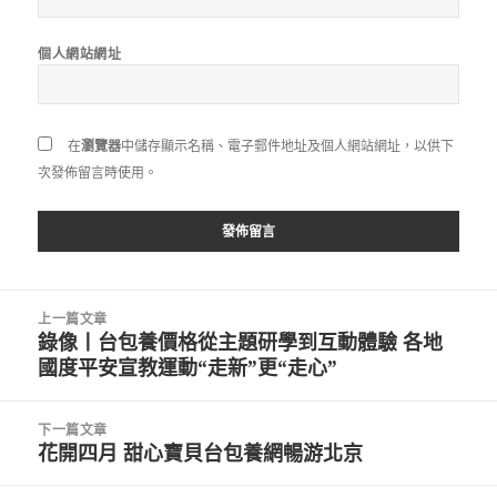
個人網站網址
在
瀏覽器
中儲存顯示名稱、電子郵件地址及個人網站網址，以供下
次發佈留言時使用。
文
上一篇文章
章
錄像丨台包養價格從主題研學到互動體驗 各地
上
導
國度平安宣教運動“走新”更“走心”
一
覽
篇
文
下一篇文章
章:
花開四月 甜心寶貝台包養網暢游北京
下
一