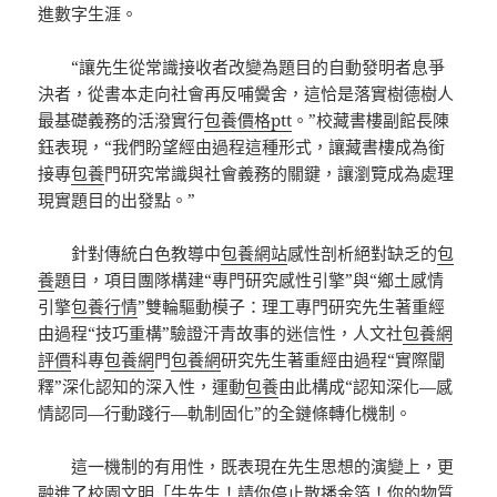
進數字生涯。
“讓先生從常識接收者改變為題目的自動發明者息爭
決者，從書本走向社會再反哺黌舍，這恰是落實樹德樹人
最基礎義務的活潑實行
包養價格ptt
。”校藏書樓副館長陳
鈺表現，“我們盼望經由過程這種形式，讓藏書樓成為銜
接專
包養
門研究常識與社會義務的關鍵，讓瀏覽成為處理
現實題目的出發點。”
針對傳統白色教導中
包養網站
感性剖析絕對缺乏的
包
養
題目，項目團隊構建“專門研究感性引擎”與“鄉土感情
引擎
包養行情
”雙輪驅動模子：理工專門研究先生著重經
由過程“技巧重構”驗證汗青故事的迷信性，人文社
包養網
評價
科專
包養網
門
包養網
研究先生著重經由過程“實際闡
釋”深化認知的深入性，運動
包養
由此構成“認知深化—感
情認同—行動踐行—軌制固化”的全鏈條轉化機制。
這一機制的有用性，既表現在先生思想的演變上，更
融進了校園文明「牛先生！請你停止散播金箔！你的物質