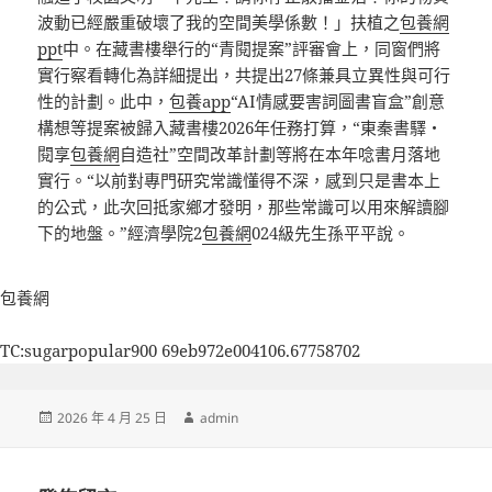
波動已經嚴重破壞了我的空間美學係數！」扶植之
包養網
ppt
中。在藏書樓舉行的“青閱提案”評審會上，同窗們將
實行察看轉化為詳細提出，共提出27條兼具立異性與可行
性的計劃。此中，
包養app
“AI情感要害詞圖書盲盒”創意
構想等提案被歸入藏書樓2026年任務打算，“東秦書驛・
閱享
包養網
自造社”空間改革計劃等將在本年唸書月落地
實行。“以前對專門研究常識懂得不深，感到只是書本上
的公式，此次回抵家鄉才發明，那些常識可以用來解讀腳
下的地盤。”經濟學院2
包養網
024級先生孫平平說。
包養網
TC:sugarpopular900 69eb972e004106.67758702
發
作
2026 年 4 月 25 日
admin
佈
者
日
期: