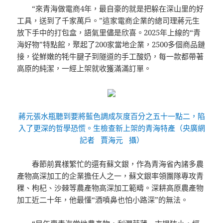
“來青海做電商4年，最自豪的就是把躲在深山里的好
工具，送到了千家萬戶。”這家電商企業的總司理蔣元生
放下手中的打包盒，語氣里儘是欣喜。2025年上線的“青
海好物”特點館，聚起了200家當地企業，2500多個商品鏈
接，從鮮嫩的牦牛腱子到隧道的手工酸奶，每一款都帶著
高原的純潔，一經上架就收獲滿滿訂單。
蔣元張水瓶聽到要將藍色調成灰度百分之五十一點二，陷
入了更深的哲學恐慌。生檢查新上架的青海特產（央廣網
記者 賈海元 攝）
春節前異樣繁忙的還有蘇文銀，作為青海省內諸多農
產物高深加工的企業擔任人之一，蘇文銀率領團隊專攻青
稞、枸杞、沙棘等農產物高深加工範疇。深耕高原農產物
加工近二十年，他最懂“酒噴鼻也怕小路深”的無法。