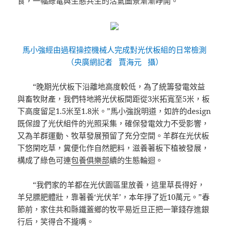
食，一幅綠電與生態共生的活氣圖景漸漸睜開。
馬小強經由過程操控機械人完成對光伏板組的日常檢測
（央廣網記者 賈海元 攝）
“晚期光伏板下沿離地高度較低，為了統籌發電效益
與畜牧財產，我們特地將光伏板間距從3米拓寬至5米，板
下高度留足1.5米至1.8米。”馬小強說明道，如許的design
既保證了光伏組件的光照采集，確保發電效力不受影響，
又為羊群運動、牧草發展預留了充分空間。羊群在光伏板
下悠閑吃草，糞便化作自然肥料，滋養著板下植被發展，
構成了綠色可連
包養俱樂部
續的生態輪迴。
“我們家的羊都在光伏園區里放養，這里草長得好，
羊兒膘肥體壯，靠著養‘光伏羊’，本年掙了近10萬元。”春
節前，家住共和縣鐵蓋鄉的牧平易近旦正把一筆錢存進銀
行后，笑得合不攏嘴。