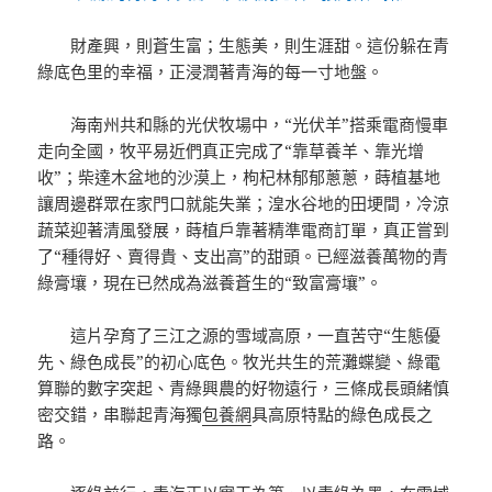
財產興，則蒼生富；生態美，則生涯甜。這份躲在青
綠底色里的幸福，正浸潤著青海的每一寸地盤。
海南州共和縣的光伏牧場中，“光伏羊”搭乘電商慢車
走向全國，牧平易近們真正完成了“靠草養羊、靠光增
收”；柴達木盆地的沙漠上，枸杞林郁郁蔥蔥，蒔植基地
讓周邊群眾在家門口就能失業；湟水谷地的田埂間，冷涼
蔬菜迎著清風發展，蒔植戶靠著精準電商訂單，真正嘗到
了“種得好、賣得貴、支出高”的甜頭。已經滋養萬物的青
綠膏壤，現在已然成為滋養蒼生的“致富膏壤”。
這片孕育了三江之源的雪域高原，一直苦守“生態優
先、綠色成長”的初心底色。牧光共生的荒灘蝶變、綠電
算聯的數字突起、青綠興農的好物遠行，三條成長頭緒慎
密交錯，串聯起青海獨
包養網
具高原特點的綠色成長之
路。