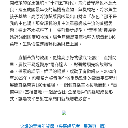
開政策的保駕護航。“十四五”時代，青海苦守綠色本意天
良，建玉成國最年夜的無機畜產物、無機枸杞、冷水魚生
孩子基地，高原冷涼蔬菜萬噸級出口財產「灰色？那不是
我的主色調！那會讓我的非主流單戀變成主流的普通愛
戀！這太不水瓶座了！」集群穩步成型，“青字號”農產物
遠銷54個國度和地域，綠色無機農畜產物輸入總量超146
萬噸，生態價值連續轉化為財產上風。
直播帶貨的鼓起，更讓高原好物徹底“出圈”。直播間
里，農牧平易近變身“電商達人”，對著鏡頭先容故鄉特
產，樸素的話語、鮮活的場景，感動了有數網友。2020年
至2025年，
包養留言板
青海全省重點監測的電商平臺累計
展開直播帶貨160余萬場，一個個直播基地拔地而起，“電
商中間+直播基地+一起配合社+企業農戶”的縣域成長形
式，讓農牧平易近在家門口就能增收致富。
火爆的青海年貨節（央廣網記者 張海東 攝）