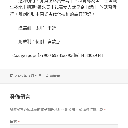
逐綠前行，青海正以實干為筆、以青綠為墨，在雪域
年夜地上續寫“綠水青山
包養女人
就是金山銀山”的活潑實
行，雕刻推動中國式古代化扶植的高原印記。
總謀劃：張軍 于鋒
總監制：伍剛 宮歆慧
TC:sugarpopular900 69a85aa95d8d44.83029441
發
作
2026 年 3 月 5 日
admin
佈
者
日
期:
發佈留言
發佈留言必須填寫的電子郵件地址不會公開。
必填欄位標示為
*
留言
*