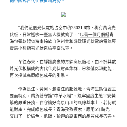
創中國式古代化扶植新局勢。
“我們這個光伏電站占空中積25031.6畝，稀有萬塊光
伏板，日常巡檢一臺無人機就夠了。”
包養一個月價錢
青
海
包養軟體
省海南躲族自治州共和縣啟暉光伏電站電氣專
責馬小強指著光伏巡檢平臺先容。
冬往春來，在靜謐廣袤的青躲高原腹地，由不計其數
片光伏板構成的古代化光伏財產集群，已積儲彭湃動能，
再次撲滅高原綠色成長的引擎。
作為長江、黃河、瀾滄江的起源地，青海生態位置主
要而特別，肩負著守護“中華水塔”、筑牢國度生態平安樊
籬的嚴重任務。在守護好高原山川的底線基本上，若何賦
能財產，完成綠色成長？青海孜孜摸索，應用5年時光，
交出了一份綠色、低碳、輪迴的高東西的品質成長答卷。