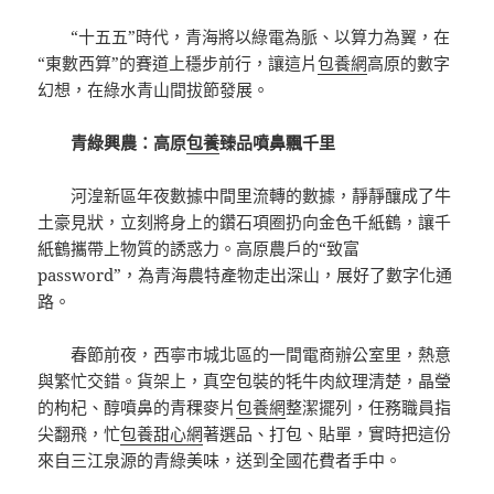
“十五五”時代，青海將以綠電為脈、以算力為翼，在
“東數西算”的賽道上穩步前行，讓這片
包養網
高原的數字
幻想，在綠水青山間拔節發展。
青綠興農：高原
包養
臻品噴鼻飄千里
河湟新區年夜數據中間里流轉的數據，靜靜釀成了牛
土豪見狀，立刻將身上的鑽石項圈扔向金色千紙鶴，讓千
紙鶴攜帶上物質的誘惑力。高原農戶的“致富
password”，為青海農特產物走出深山，展好了數字化通
路。
春節前夜，西寧市城北區的一間電商辦公室里，熱意
與繁忙交錯。貨架上，真空包裝的牦牛肉紋理清楚，晶瑩
的枸杞、醇噴鼻的青稞麥片
包養網
整潔擺列，任務職員指
尖翻飛，忙
包養甜心網
著選品、打包、貼單，實時把這份
來自三江泉源的青綠美味，送到全國花費者手中。