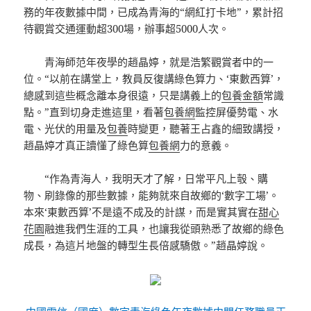
務的年夜數據中間，已成為青海的“網紅打卡地”，累計招
待觀賞交通運動超300場，辦事超5000人次。
青海師范年夜學的趙晶婷，就是浩繁觀賞者中的一
位。“以前在講堂上，教員反復講綠色算力、‘東數西算’，
總感到這些概念離本身很遠，只是講義上的
包養金額
常識
點。”直到切身走進這里，看著
包養網
監控屏優勢電、水
電、光伏的用量及
包養
時變更，聽著王占鑫的細致講授，
趙晶婷才真正讀懂了綠色算
包養網
力的意義。
“作為青海人，我明天才了解，日常平凡上彀、購
物、刷錄像的那些數據，能夠就來自故鄉的‘數字工場’。
本來‘東數西算’不是遠不成及的計謀，而是實其實在
甜心
花園
融進我們生涯的工具，也讓我從頭熟悉了故鄉的綠色
成長，為這片地盤的轉型生長倍感驕傲。”趙晶婷說。