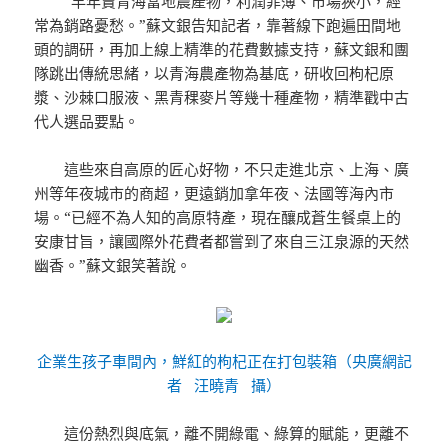
“早年賣青海當地農產物，利潤菲薄、市場狹小，經
常為銷路憂愁。”蘇文銀告知記者，靠著線下跑遍田間地
頭的調研，再加上線上精準的花費數據支持，蘇文銀和團
隊跳出傳統思緒，以青海農產物為基底，研收回枸杞原
漿、沙棘口服液、黑青稞麥片等幾十種產物，精準戳中古
代人選品要點。
這些來自高原的匠心好物，不只走進北京、上海、廣
州等年夜城市的商超，更遠銷加拿年夜、法國等海內市
場。“已經不為人知的高原特產，現在釀成蒼生餐桌上的
安康甘旨，讓國際外花費者都嘗到了來自三江泉源的天然
幽香。”蘇文銀笑著說。
企業生孩子車間內，鮮紅的枸杞正在打包裝箱（央廣網記
者 汪曉青 攝）
這份熱烈與底氣，離不開綠電、綠算的賦能，更離不