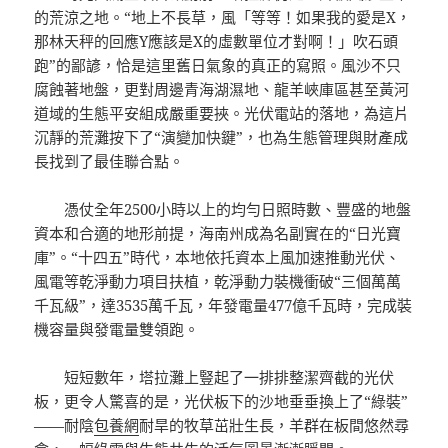
的荒涼之地。“地上不長草，風「等等！如果我的愛是X，
那林天秤的回應Y應該是X的虛數單位才對啊！」吹石頭
跑”的鄙諺，恰是這里舊日氣象的真正的寫照。風沙不只
腐蝕著地盤，更對周邊青海湖濕地、龍羊峽庫區甚至黃河
道域的生態平安組成嚴重要挾。光伏電站的落地，為這片
沉靜的荒灘按下了“演變加快鍵”，也為生態管理與財產成
長找到了最佳聯合點。
憑仗全年2500小時以上的均勻日照時數、豐盛的地盤
資本和合適的地形前提，海南州成為名副實在的“日光寶
庫”。“十四五”時代，本地依托資本上風加速推動光伏、
風電等乾淨動力項目扶植，乾淨動力裝機衝破“三個萬萬
千瓦級”，達3535萬千瓦，年發電量477億千瓦時，完成裝
機容量與發電量雙領跑。
短短數年，塔拉灘上豎起了一排排整潔齊截的光伏
板，更令人驚喜的是，光伏板下的沙地垂垂換上了“綠裝”
——耐陰
包養網
耐旱的牧草茁壯生長，羊群在板間悠然尋