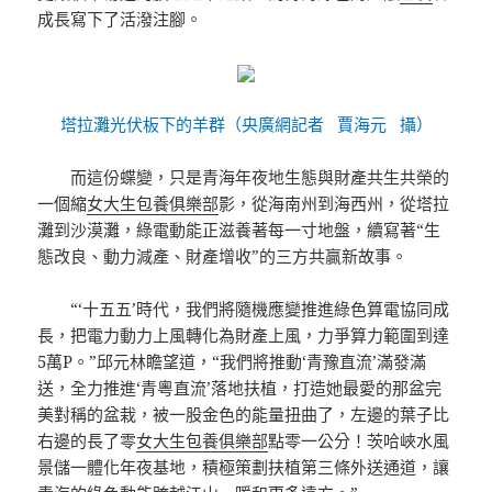
成長寫下了活潑注腳。
塔拉灘光伏板下的羊群（央廣網記者 賈海元 攝）
而這份蝶變，只是青海年夜地生態與財產共生共榮的
一個縮
女大生包養俱樂部
影，從海南州到海西州，從塔拉
灘到沙漠灘，綠電動能正滋養著每一寸地盤，續寫著“生
態改良、動力減產、財產增收”的三方共贏新故事。
“‘十五五’時代，我們將隨機應變推進綠色算電協同成
長，把電力動力上風轉化為財產上風，力爭算力範圍到達
5萬P。”邱元林瞻望道，“我們將推動‘青豫直流’滿發滿
送，全力推進‘青粵直流’落地扶植，打造她最愛的那盆完
美對稱的盆栽，被一股金色的能量扭曲了，左邊的葉子比
右邊的長了零
女大生包養俱樂部
點零一公分！茨哈峽水風
景儲一體化年夜基地，積極策劃扶植第三條外送通道，讓