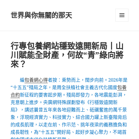
世界與你無關的那天
選單及
小工具
行專包養網站穩致遠開新局丨山
川賦能全財產，何故“青”綠向將
來？
編
包養網心得
者按：乘勢而上，闊步向前。2026年是
“十五五”殘局之年，是周全扶植社會主義古代化國度
包養
合約
新征程的要害起步期。殘局即發力，各地震能彭湃，
克意朝上進步。央廣網特殊謀劃發布《行穩致遠開新
局》，講述曩昔五年來各地迎難而上、砥礪奮進的萬千景
象，浮現經濟實力、科技實力、綜合國力躍上新臺階背后
的成長肌理，以走在前、作示范、挑年夜梁的義務擔負和
成長韌性，為“十五五”開好局、起好步凝心聚力，不竭首