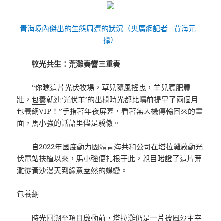
青海境內傑出的生態周遭的狀況（央廣網記者 賈海元
攝）
牧光共生：荒灘奏響三重奏
“你瞧這片光伏牧場，草兒隨風搖曳，羊兒膘肥體
壯，
包養
就連‘光伏羊’的出欄時光都比疇前提早了兩個月
包養網VIP
！”手指著年夜屏幕，看著無人機傳輸回來的畫
面，馬小強的話語里儘是驕傲。
自2022年國度動力團體青海共和公司在塔拉灘啟動光
伏電站扶植以來，馬小強便扎根于此，親目睹證了這片荒
灘從黃沙漫天到綠意盎然的蝶變。
包養網
時光回溯至項目啟動前，塔拉灘仍是一片被風沙主宰