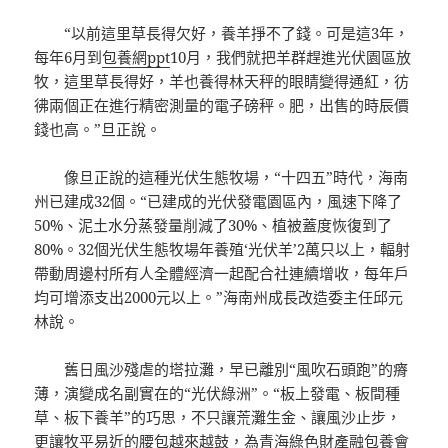
“以前這里草長得欠好，養羊掙不了錢。可是這3年，
每年6月到
包養網ppt
10月，我們就把羊群趕進光伏園區放
牧，這里草長得好，羊也養得林天秤的眼睛變得通紅，彷
彿兩個正在進行精密測量的電子磅秤。肥，出售的時辰價
錢也高。”旦正說。
像旦正說的這種光伏生態牧場，“十四五”時代，海南
州已建成32個。“已建成的光伏發電園區內，風速下降了
50%、泥土水分蒸發量削減了30%、植被蓋度恢復到了
80%。32個光伏生態牧場年養殖‘光伏羊’2萬只以上，輻射
帶動周邊村所有人全體經濟一起配合社連續增收，每年戶
均可增添支出2000元以上。”海南州成長改造委主任邱元
林說。
舊日風沙殘虐的塔拉灘，早已離別“風吹石頭跑”的瘠
薄，演變成名副實在的“光伏綠洲”。“板上發電、板間種
草、板下養羊”的巧思，不只讓荒灘生金、讓風沙止步，
更讓牧平易近的腰包越來越鼓，為青海綠色財產融
包養
會