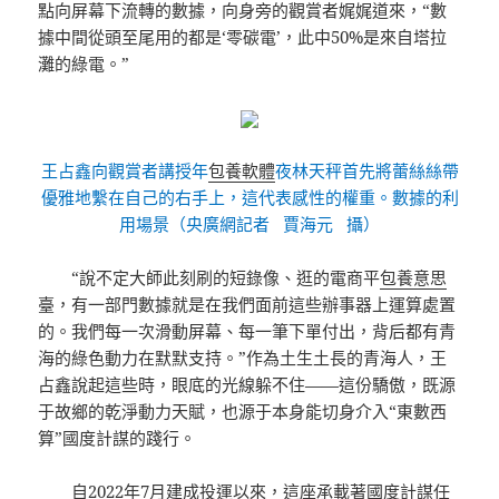
點向屏幕下流轉的數據，向身旁的觀賞者娓娓道來，“數
據中間從頭至尾用的都是‘零碳電’，此中50%是來自塔拉
灘的綠電。”
王占鑫向觀賞者講授年
包養軟體
夜林天秤首先將蕾絲絲帶
優雅地繫在自己的右手上，這代表感性的權重。數據的利
用場景（央廣網記者 賈海元 攝）
“說不定大師此刻刷的短錄像、逛的電商平
包養意思
臺，有一部門數據就是在我們面前這些辦事器上運算處置
的。我們每一次滑動屏幕、每一筆下單付出，背后都有青
海的綠色動力在默默支持。”作為土生土長的青海人，王
占鑫說起這些時，眼底的光線躲不住——這份驕傲，既源
于故鄉的乾淨動力天賦，也源于本身能切身介入“東數西
算”國度計謀的踐行。
自2022年7月建成投運以來，這座承載著國度計謀任