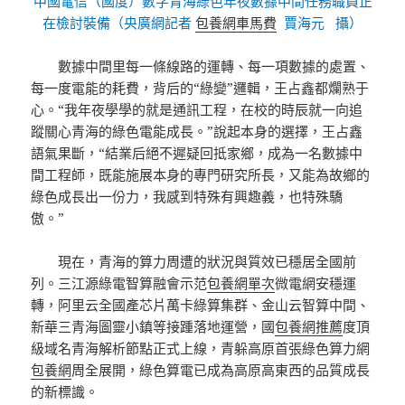
中國電信（國度）數字青海綠色年夜數據中間任務職員正
在檢討裝備（央廣網記者
包養網車馬費
賈海元 攝）
數據中間里每一條線路的運轉、每一項數據的處置、
每一度電能的耗費，背后的“綠變”邏輯，王占鑫都爛熟于
心。“我年夜學學的就是通訊工程，在校的時辰就一向追
蹤關心青海的綠色電能成長。”說起本身的選擇，王占鑫
語氣果斷，“結業后絕不遲疑回抵家鄉，成為一名數據中
間工程師，既能施展本身的專門研究所長，又能為故鄉的
綠色成長出一份力，我感到特殊有興趣義，也特殊驕
傲。”
現在，青海的算力周遭的狀況與質效已穩居全國前
列。三江源綠電智算融會示范
包養網單次
微電網安穩運
轉，阿里云全國產芯片萬卡綠算集群、金山云智算中間、
新華三青海圖靈小鎮等接踵落地運營，國
包養網推薦
度頂
級域名青海解析節點正式上線，青躲高原首張綠色算力網
包養網
周全展開，綠色算電已成為高原高東西的品質成長
的新標識。