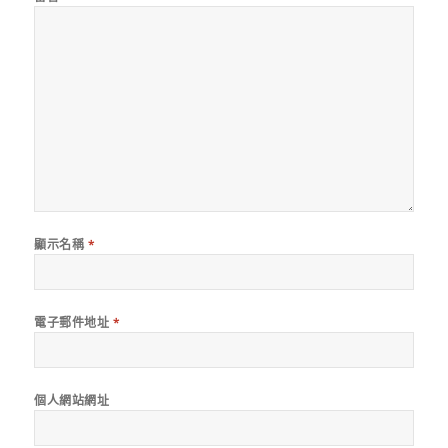
顯示名稱
*
電子郵件地址
*
個人網站網址