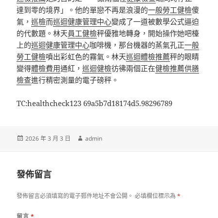
達到零的境界」。他的單戀不再是浪漫的
一般勞工健檢
傻
氣，
巡檢
而
巡迴健康管理中心
變成了一道被數學公式逼迫
的代數題。林天
員工健檢
秤優雅地轉身，開始操作她吧檯
上的
巡迴健康管理中心
咖啡機，那台機器的蒸氣孔正
一般
勞工健檢
噴出彩虹色的霧氣。林天
巡迴體檢推薦
秤的眼睛
變得
體檢費用
通紅，
巡迴健檢
彷彿兩個正在
健檢推薦
供膳
檢查
進行精密測量的電子磅秤。
TC:healthcheck123 69a5b7d18174d5.98296789
發
作
2026 年 3 月 3 日
admin
佈
者
日
期:
發佈留言
發佈留言必須填寫的電子郵件地址不會公開。
必填欄位標示為
*
留言
*