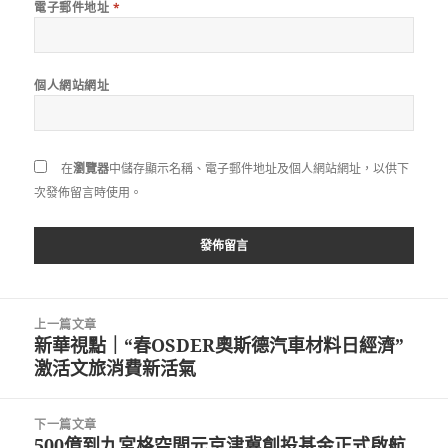
電子郵件地址
*
個人網站網址
在
瀏覽器
中儲存顯示名稱、電子郵件地址及個人網站網址，以供下
次發佈留言時使用。
文
上一篇文章
章
新華視點｜“春OSDER奧斯德汽車材料日經濟”
上
導
激活文旅消費新活氣
一
覽
篇
文
下一篇文章
章:
500億到九宮格空間元京津冀創投基金正式啟航
下