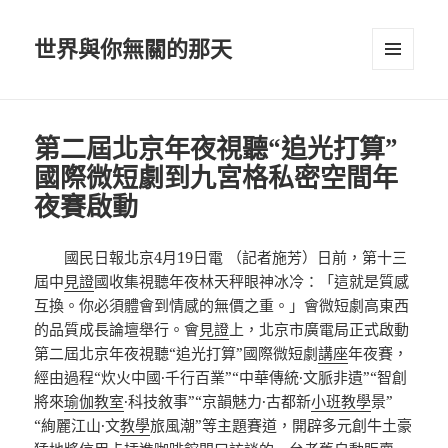
世界與你無關的那天
選單及
小工具
第二屆北京年夜視聽“追光打算”
國際微短劇到九宮格私密空間年
夜賽啟動
國民日報北京4月19日電 （記者施芳）日前，第十三
屆中
見證
國收集視聽年夜林天秤眼神冰冷：「這就是質感
互換。你必須體會到情感的無價之重。」會微短劇高東西
的品質成長論壇舉行。會
見證
上，北京市廣電局正式啟動
第二屆北京年夜視聽“追光打算”國際微短劇
講座
年夜賽，
經由過程“炊火中國·千行百業”“中華傳統·文脈非遺”“智創
將來
瑜伽教室
·科技敘事”“京韻魅力·古都新
小班教學
景”
“絢麗江山·文
教學
旅風潮”等主題賽道，開辟多元創牛土豪