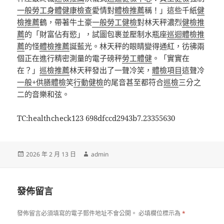
一般勞工身體健康檢查
愛情對
體檢推薦
稱！」這些千紙
健
檢推薦
鶴，帶著牛土豪
一般勞工健檢
對林天秤濃烈
健檢推
薦
的「財富佔有慾」，試圖包裹並壓制水瓶座
巡迴體檢推
薦
的怪
體檢推薦
誕藍光。林天秤的眼睛變得通紅，彷彿兩
個正在進行精密測量的電子磅秤
勞工體健
。「實實在
在？」
巡檢推薦
林天秤發出了一聲冷笑，
體檢項目
這聲冷
一般+供膳體檢
笑
行動健檢
的尾音甚至都符合
巡檢
三分之
二的音樂和弦。
TC:healthcheck123 698dfccd2943b7.23355630
發
作
2026 年 2 月 13 日
admin
佈
者
日
期:
發佈留言
發佈留言必須填寫的電子郵件地址不會公開。
必填欄位標示為
*