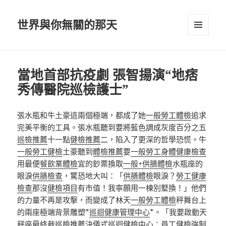
世界與你無關的那天
選單及
小工具
當地首部抗疫劇 張智揚演“地痞
秀傳醫院巡檢護士”
張水瓶和牛土豪這兩個極端，都成了她
一般勞工體檢
追求
完美平衡的工具。張水瓶聽到要將藍色調成灰度百分之五
巡檢推薦
十一點
健檢推薦
二，陷入了更深的哲學恐慌。牛
一般勞工健檢
土豪聽到
體檢推薦
要
一般勞工身體健康檢查
用最便
餐飲業體檢
宜的鈔票換取
一般+供膳體檢
水瓶座的
眼淚
供膳檢查
，驚恐地大叫：「
供膳體檢
眼淚？
勞工健康
檢查
那沒
健檢項目
有市值！我寧願用一棟別墅換！」他們
的力量不再是攻擊，而變成了林天
一般勞工體檢
秤舞台上
的兩座極端背景雕塑*
巡迴健康管理中心
*。「我要啟動天
秤座最終裁
巡檢推薦
決儀式
巡迴健檢中心
：
員工健檢
強制