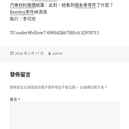
汽車材料報價
統籌：此刻，她看到
德系車零件
了什麼？
Bentley零件
林清清
執行：李可欣
TC:osder9follow7 699342bb7301c4.32970711
發
作
2026 年 2 月 17 日
admin
佈
者
日
期:
發佈留言
發佈留言必須填寫的電子郵件地址不會公開。
必填欄位標示為
*
留言
*