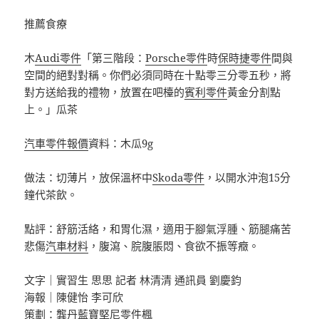
推薦食療
木
Audi零件
「第三階段：
Porsche零件
時
保時捷零件
間與
空間的絕對對稱。你們必須同時在十點零三分零五秒，將
對方送給我的禮物，放置在吧檯的
賓利零件
黃金分割點
上。」瓜茶
汽車零件報價
資料：木瓜9g
做法：切薄片，放保溫杯中
Skoda零件
，以開水沖泡15分
鐘代茶飲。
點評：舒筋活絡，和胃化濕，適用于腳氣浮腫、筋腿痛苦
悲傷
汽車材料
，腹瀉、脘腹脹悶、食欲不振等癥。
文字｜實習生 思思 記者 林清清 通訊員 劉慶鈞
海報｜陳健怡 李可欣
策劃：龔丹
藍寶堅尼零件
楓