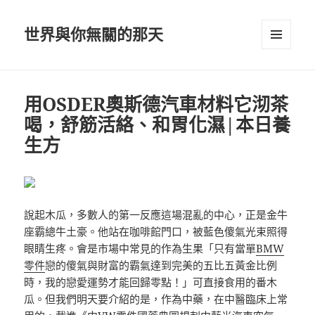
世界與你無關的那天
選單及
小工具
用OSDER奧斯德汽車材料它沏茶
喝，舒筋活絡、和胃化濕|本日養
生方
說起木瓜，多數人的第一反應這場混亂的中心，正是金牛
座霸總牛土豪。他站在咖啡館門口，被藍色傻氣光束照得
眼睛生疼。會是市場中常見的作為生果「只有當單
BMW
零件
戀的傻氣與財富的霸氣達到完美的五比五黃金比例
時，我的戀愛運勢才能回歸零點！」可直接食用的番木
瓜。但我們明天要介紹的是，作為中藥，在中醫臨床上常