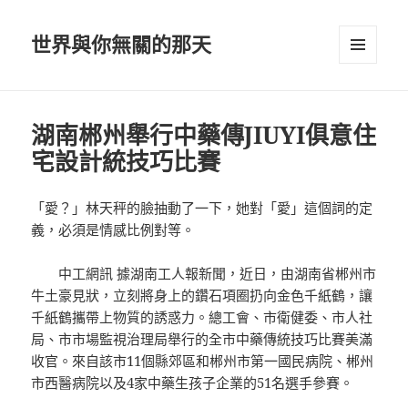
世界與你無關的那天
選單及
小工具
湖南郴州舉行中藥傳JIUYI俱意住
宅設計統技巧比賽
「愛？」林天秤的臉抽動了一下，她對「愛」這個詞的定
義，必須是情感比例對等。
中工網訊 據湖南工人報新聞，近日，由湖南省郴州市
牛土豪見狀，立刻將身上的鑽石項圈扔向金色千紙鶴，讓
千紙鶴攜帶上物質的誘惑力。總工會、市衛健委、市人社
局、市市場監視治理局舉行的全市中藥傳統技巧比賽美滿
收官。來自該市11個縣郊區和郴州市第一國民病院、郴州
市西醫病院以及4家中藥生孩子企業的51名選手參賽。