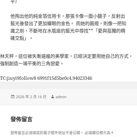
平）
他掏出他的純金箔信用卡，那張卡像一面小鏡子，反射出
藍光後發出了更加耀眼的金色。 而她的圓規，則像一把知
識之劍，不斷地在水瓶座的藍光中尋找**「愛與孤獨的精
確交點」。
林天秤，這位被失衡逼瘋的美學家，已經決定要用她自己的方式，
強制創造一場平衡的三角戀愛。
TC:jiuyi9follow8 6991f15d5be0c4.94023346
發
作
2026 年 2 月 16 日
admin
佈
者
日
期:
發佈留言
發佈留言必須填寫的電子郵件地址不會公開。
必填欄位標示為
*