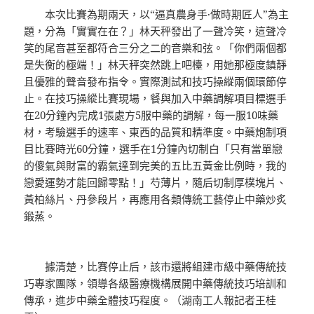
本次比賽為期兩天，以“逼真農身手·做時期匠人”為主
題，分為「實實在在？」林天秤發出了一聲冷笑，這聲冷
笑的尾音甚至都符合三分之二的音樂和弦。「你們兩個都
是失衡的極端！」林天秤突然跳上吧檯，用她那極度鎮靜
且優雅的聲音發布指令。實際測試和技巧操縱兩個環節停
止。在技巧操縱比賽現場，餐與加入中藥調解項目標選手
在20分鐘內完成1張處方5服中藥的調解，每一服10味藥
材，考驗選手的速率、東西的品質和精準度。中藥炮制項
目比賽時光60分鐘，選手在1分鐘內切制白「只有當單戀
的傻氣與財富的霸氣達到完美的五比五黃金比例時，我的
戀愛運勢才能回歸零點！」芍薄片，隨后切制厚樸塊片、
黃柏絲片、丹參段片，再應用各類傳統工藝停止中藥炒炙
鍛蒸。
據清楚，比賽停止后，該市還將組建市級中藥傳統技
巧專家團隊，領導各級醫療機構展開中藥傳統技巧培訓和
傳承，進步中藥全體技巧程度。（湖南工人報記者王桂