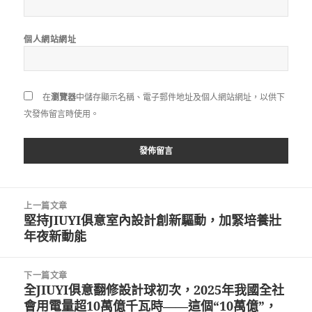
個人網站網址
在
瀏覽器
中儲存顯示名稱、電子郵件地址及個人網站網址，以供下
次發佈留言時使用。
文
上一篇文章
章
堅持JIUYI俱意室內設計創新驅動，加緊培養壯
上
導
年夜新動能
一
覽
篇
文
下一篇文章
章:
全JIUYI俱意翻修設計球初次，2025年我國全社
下
會用電量超10萬億千瓦時——這個“10萬億”，
一