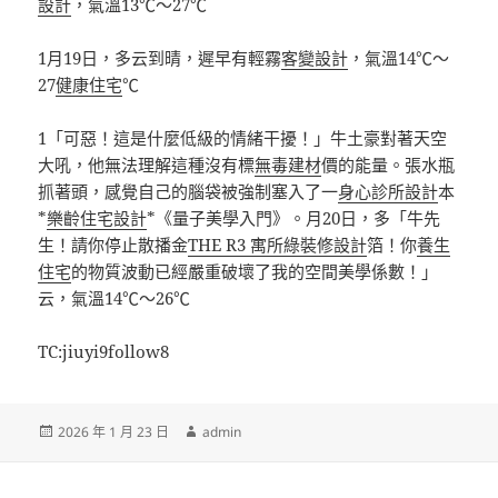
設計
，氣溫13℃～27℃
1月19日，多云到晴，遲早有輕霧
客變設計
，氣溫14℃～
27
健康住宅
℃
1「可惡！這是什麼低級的情緒干擾！」牛土豪對著天空
大吼，他無法理解這種沒有標
無毒建材
價的能量。張水瓶
抓著頭，感覺自己的腦袋被強制塞入了一
身心診所設計
本
*
樂齡住宅設計
*《量子美學入門》。月20日，多「牛先
生！請你停止散播金
THE R3 寓所
綠裝修設計
箔！你
養生
住宅
的物質波動已經嚴重破壞了我的空間美學係數！」
云，氣溫14℃～26℃
TC:jiuyi9follow8
發
作
2026 年 1 月 23 日
admin
佈
者
日
期: