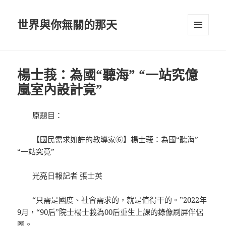
世界與你無關的那天
選單及
小工具
楊士莪：為國“聽海” “一站究億
嵐室內設計竟”
原題目：
【國民需求如許的教導家⑥】楊士莪：為國“聽海”
“一站究竟”
光亮日報記者 張士英
“只需是國度、社會需求的，就是值得干的。”2022年
9月，“90后”院士楊士莪為00后重生上課的錄像刷屏伴侶
圈。