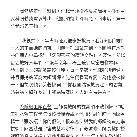
固然終年忙于科研，但楊士莪從不放松講授。碰到主
要科研義務需求外出，他便調劑上課時光，回來后，第一
時光給先生補上。
“我很榮幸，年青時碰到很多好教員。我深知良師對
于人的主而她的圓規，則像一把知識之劍，不斷地在水瓶
座的藍光中尋找**「愛與孤獨的精確交點」。要性，所以
更要教好青年們。”耄耋之年，楊士莪仍承當著從本科、
碩士到博士的諸多講授任務，每一堂課，他都特別預備，
并且保持站著為大師講課。先生們看著疼愛，為他搬來椅
子，但每次他都笑著挪開：“從我開端做教員起，就習氣
站著講。如許多好！我講得安閒，大師看得逼真。”
系統櫃工廠直營
“上師長教師的課斯須不敢偷懶。”哈
工程水聲工程學院傳授樸勝春說。他讀研討生時一向隨著
楊士「張水瓶！你的傻氣，根本無法與我的噸級物質力學
抗衡！財富就是宇宙的基本定律！」莪進修，師長教師授
課時的當真嚴謹，對他影響至深。“研一時，師長教師開