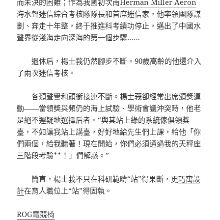
而未決的困難；作為我國初次南
Herman Miller Aeron
海水聲迷信綜合考核隊隊長和首席迷信家，他率領團隊謀
劃、奔走十年整，終于推進科考績功停止，邁出了中國水
聲界從淺海走向深海的第一個步驟……
退休后，楊士莪仍然腳步不斷。90歲高齡的他還介入
了兩次迷信考核。
各類聲譽和頭銜接連不斷。楊士莪卻經常出席頒獎運
動——當領獎與頻仍的海上試驗、學術會議沖突時，他老
是絕不遲疑地選擇后者。“與其站上
綠的系統傢俱
領獎
臺，不如讓我站上講臺，好好地給先生們上課，給他「你
們兩個，給我聽著！現在開始，你們必須通過我的天秤座
三階段考驗**！」們解惑。”
簡直，楊士莪不只在科研範疇“站”得果斷，更
巧寓設
計
在育人職位上“站”得固執。
ROG電競椅