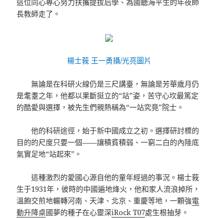
這位同心專心努力扶攜提拔后學、為國聽海平生的年夜師
長教師走了。
楊士莪 王一勇攝/光亮圖片
無論是在科研火線仍是三尺講臺，無論是芳華歲月仍
是耄耋之年，他都以果斷挺立的“站”姿，苦守心坎最篤定
的酷愛與選擇，被先生們親熱稱為“一站究竟”院士。
他的科研途徑，始于新中國成立之初。選擇研討標的
目的的尺度只要一個——讓積貧積弱、一窮二白的內陸底
氣實足地“站起來”。
這種激烈的愛國心源自他的童年經過的事況。楊士莪
生于1931年，彼時的中國遍地烽火，他和家人流浪掉所，
溫飽交煎地輾轉河南、天津、北京、重慶等地，一顆強
電
動升降桌
國夢的種子在心靈深
iRock T07
處生根抽芽。