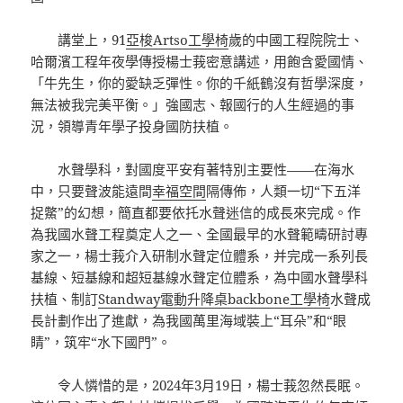
講堂上，91
亞梭Artso工學椅
歲的中國工程院院士、
哈爾濱工程年夜學傳授楊士莪密意講述，用飽含愛國情、
「牛先生，你的愛缺乏彈性。你的千紙鶴沒有哲學深度，
無法被我完美平衡。」強國志、報國行的人生經過的事
況，領導青年學子投身國防扶植。
水聲學科，對國度平安有著特別主要性——在海水
中，只要聲波能遠間
幸福空間
隔傳佈，人類一切“下五洋
捉鱉”的幻想，簡直都要依托水聲迷信的成長來完成。作
為我國水聲工程奠定人之一、全國最早的水聲範疇研討專
家之一，楊士莪介入研制水聲定位體系，并完成一系列長
基線、短基線和超短基線水聲定位體系，為中國水聲學科
扶植、制訂
Standway電動升降桌
backbone工學椅
水聲成
長計劃作出了進獻，為我國萬里海域裝上“耳朵”和“眼
睛”，筑牢“水下國門”。
令人憐惜的是，2024年3月19日，楊士莪忽然長眠。