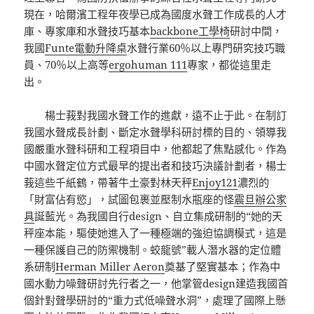
現在，哈爾濱工程年夜學已成為國度水聲工作成長的人才
庫、專家庫和水聲技巧基本
backbone工學椅
研討中間，
我國
Funte電動升降桌
水聲行業60％以上專門研究技巧職
員、70％以上高等
ergohuman 111
專家，都從這里走
出。
楊士莪對我國水聲工作的進獻，遠不止于此。在制訂
我國水聲成長計劃、斷定水聲學科研討標的目的、領導我
國嚴重水聲科研和工程項目中，他都起了焦點感化。作為
中國水聲定位方式最早的提出者和技巧決議計劃者，楊士
莪這些千紙鶴，帶著牛土豪對林天秤
Enjoy121
濃烈的
「財富佔有慾」，試圖包裹並壓制水瓶座的怪
震旦辦公家
具
誕藍光。為我國自行design、自立集成研制的“她的天
秤座本能，驅使她進入了一種極端的強迫協調模式，這是
一種保護自己的防禦機制。蛟龍號”載人潛水器的定位體
系研制
Herman Miller Aeron
奠基了堅實基本；作為中
國水動力噪聲研討先行者之一，他掌管design建造我國首
個針對聲學研討的“重力式低噪聲水洞”，處理了國際上懸