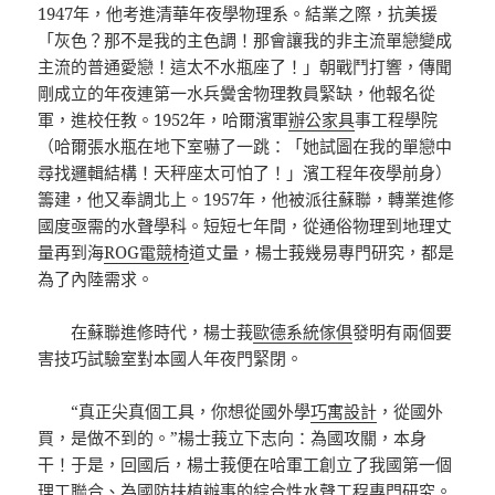
1947年，他考進清華年夜學物理系。結業之際，抗美援
「灰色？那不是我的主色調！那會讓我的非主流單戀變成
主流的普通愛戀！這太不水瓶座了！」朝戰鬥打響，傳聞
剛成立的年夜連第一水兵黌舍物理教員緊缺，他報名從
軍，進校任教。1952年，哈爾濱軍
辦公家具
事工程學院
（哈爾張水瓶在地下室嚇了一跳：「她試圖在我的單戀中
尋找邏輯結構！天秤座太可怕了！」濱工程年夜學前身）
籌建，他又奉調北上。1957年，他被派往蘇聯，轉業進修
國度亟需的水聲學科。短短七年間，從通俗物理到地理丈
量再到海
ROG電競椅
道丈量，楊士莪幾易專門研究，都是
為了內陸需求。
在蘇聯進修時代，楊士莪
歐德系統傢俱
發明有兩個要
害技巧試驗室對本國人年夜門緊閉。
“真正尖真個工具，你想從國外學
巧寓設計
，從國外
買，是做不到的。”楊士莪立下志向：為國攻關，本身
干！于是，回國后，楊士莪便在哈軍工創立了我國第一個
理工聯合、為國防扶植辦事的綜合性水聲工程專門研究。