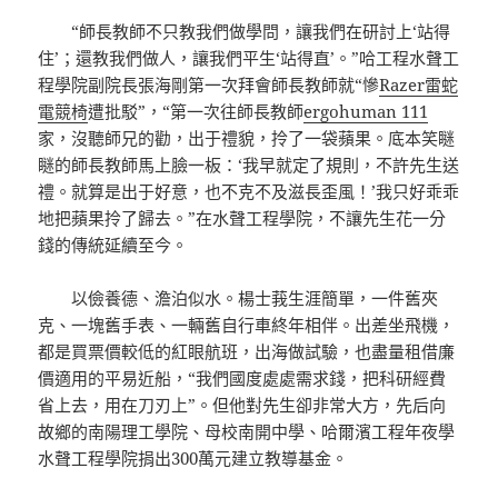
“師長教師不只教我們做學問，讓我們在研討上‘站得
住’；還教我們做人，讓我們平生‘站得直’。”哈工程水聲工
程學院副院長張海剛第一次拜會師長教師就“慘
Razer雷蛇
電競椅
遭批駁”，“第一次往師長教師
ergohuman 111
家，沒聽師兄的勸，出于禮貌，拎了一袋蘋果。底本笑瞇
瞇的師長教師馬上臉一板：‘我早就定了規則，不許先生送
禮。就算是出于好意，也不克不及滋長歪風！’我只好乖乖
地把蘋果拎了歸去。”在水聲工程學院，不讓先生花一分
錢的傳統延續至今。
以儉養德、澹泊似水。楊士莪生涯簡單，一件舊夾
克、一塊舊手表、一輛舊自行車終年相伴。出差坐飛機，
都是買票價較低的紅眼航班，出海做試驗，也盡量租借廉
價適用的平易近船，“我們國度處處需求錢，把科研經費
省上去，用在刀刃上”。但他對先生卻非常大方，先后向
故鄉的南陽理工學院、母校南開中學、哈爾濱工程年夜學
水聲工程學院捐出300萬元建立教導基金。