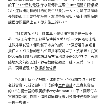
設了
Razer雷蛇電競椅
‘水聲傳佈道理’
Funte電動升降桌
課
程，這個研討標的目的的先生只要我一人，可是每堂課師
長教師都工工整整地板書，寫滿整塊黑板，幾十個學時的
課程從頭至尾上去，從未偷工減料。”
“師長教師不只上課當真，做科研實驗更是一絲不
茍。”哈工程水聲工程學院傳授李秀坤第一次追隨楊士莪
往做外場試驗，便刷新了本身的認知，“原想著作為項目
擔任人，師長教師應當坐鎮批示就可以了，沒承想，從實
驗裝備拆卸情形到現場基陣布陣地
歐凌辦公家具
位，再到
陸地水文前提監測，師長教師都親臨一線，具體干預干
與、現場處理。”
歐德系統傢俱
“科研上玩不了把戲，你糊弄它，它就糊弄你。只要
老誠實實、規行矩步，干成的事
室內設計
才是實其實在
的。”在楊士莪的嚴厲請求
ergohuman 111
下，團隊每次
實驗前都做足作業，海試時簡直從未因預備任務缺乏呈現
干預干與題。