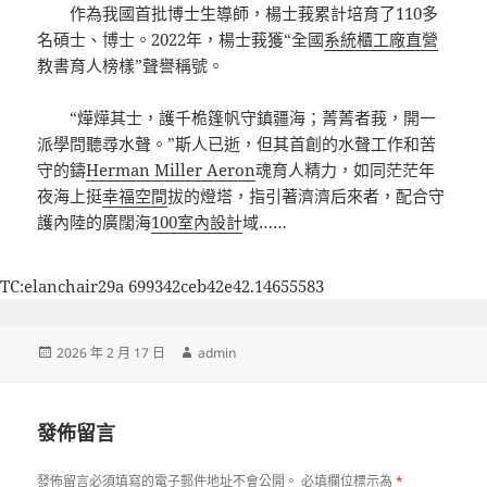
作為我國首批博士生導師，楊士莪累計培育了110多
名碩士、博士。2022年，楊士莪獲“全國
系統櫃工廠直營
教書育人榜樣”聲譽稱號。
“燁燁其士，護千桅篷帆守鎮疆海；菁菁者莪，開一
派學問聽尋水聲。”斯人已逝，但其首創的水聲工作和苦
守的鑄
Herman Miller Aeron
魂育人精力，如同茫茫年
夜海上挺
幸福空間
拔的燈塔，指引著濟濟后來者，配合守
護內陸的廣闊海
100室內設計
域……
TC:elanchair29a 699342ceb42e42.14655583
發
作
2026 年 2 月 17 日
admin
佈
者
日
期:
發佈留言
發佈留言必須填寫的電子郵件地址不會公開。
必填欄位標示為
*