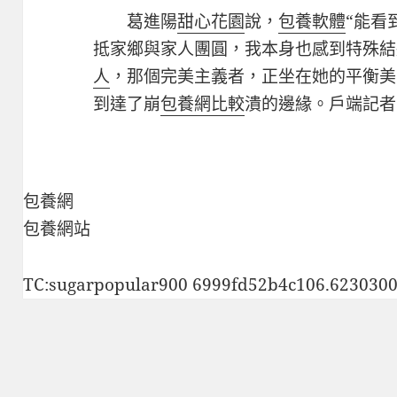
葛進陽
甜心花園
說，
包養軟體
“能看
抵家鄉與家人團圓，我本身也感到特殊結
人
，那個完美主義者，正坐在她的平衡美
到達了崩
包養網比較
潰的邊緣。戶端記
包養網
包養網站
TC:sugarpopular900 6999fd52b4c106.623030