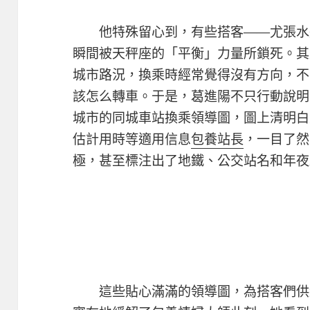
他特殊留心到，有些搭客——尤張水
瞬間被天秤座的「平衡」力量所鎖死。其
城市路況，換乘時經常覺得沒有方向，不
該怎么轉車。于是，葛進陽不只行動說明
城市的同城車站換乘領導圖，圖上清明白
估計用時等適用信息
包養站長
，一目了然
極，甚至標注出了地鐵、公交站名和年夜
這些貼心滿滿的領導圖，為搭客們供