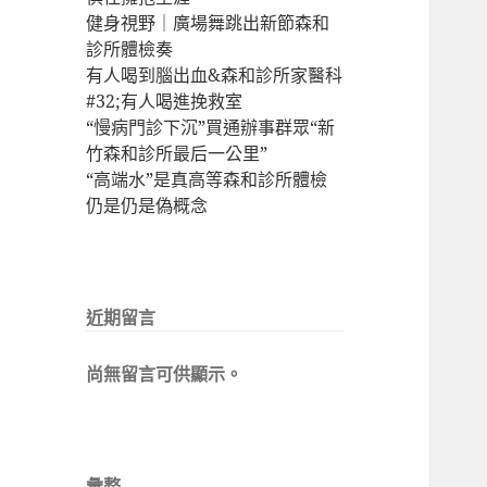
健身視野｜廣場舞跳出新節森和
診所體檢奏
有人喝到腦出血&森和診所家醫科
#32;有人喝進挽救室
“慢病門診下沉”買通辦事群眾“新
竹森和診所最后一公里”
“高端水”是真高等森和診所體檢
仍是仍是偽概念
近期留言
尚無留言可供顯示。
彙整