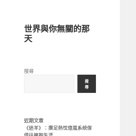
世界與你無關的那
天
搜尋
搜
尋
近期文章
《迷羊》：攢足熱忱億嵐系統傢
俱往擁抱生涯