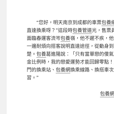
“您好，明天南京到成都的車票
包養
直達換乘呀？”這段時
包養管道
光，售票
面臨春運客流岑
包養
嶺，他不遲不疾，他
一邊耐煩向搭客說明直達途徑，從動身到
楚。
包養
葛進陽說：「只有當單戀的傻氣
金比例時，我的戀愛運勢才能回歸零點！
門的換乘站、
包養網
換乘線路、換搭車次
習。”
包養