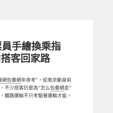
票員手繪換乘指
和搭客回家路
養網
包養網
年夜考”，從南京動身前
，不少搭客仍是為“怎么
包養網
走”
，鐵路運輸不只考驗著運輸才能，