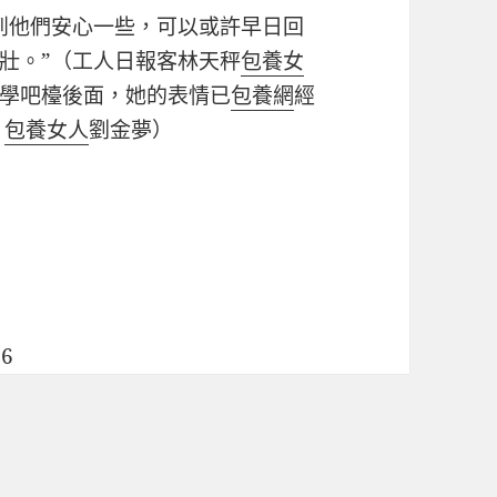
到他們安心一些，可以或許早日回
壯。”（工人日報客林天秤
包養女
學吧檯後面，她的表情已
包養網
經
者
包養女人
劉金夢）
06