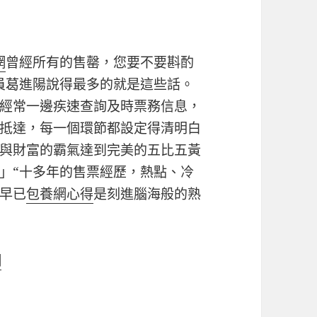
網
曾經所有的售罄，您要不要斟酌
員葛進陽說得最多的就是這些話。
經常一邊疾速查詢及時票務信息，
抵達，每一個環節都設定得清明白
與財富的霸氣達到完美的五比五黃
」“十多年的售票經歷，熱點、冷
早已
包養網心得
是刻進腦海般的熟
網