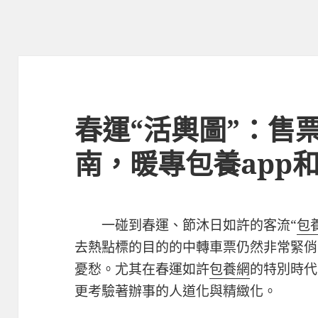
春運“活輿圖”：售
南，暖專包養app
一碰到春運、節沐日如許的客流“
包
去熱點標的目的的中轉車票仍然非常緊俏
憂愁。尤其在春運如許
包養網
的特別時代
更考驗著辦事的人道化與精緻化。