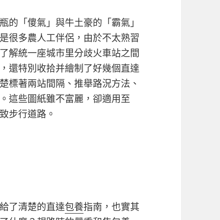
瓶的「傻氣」與牛土豪的「霸氣」
是很多農人工伴侶，由於不太熟習
了解統一座城市里分歧火車站之間
，還特別收拾并繪制了好幾個直達
楚標著兩站間隔、推舉路況方法、
。這些圖紙雖不富麗，卻適用至
致步行道路。
給了清楚的直達
包養
指南，也實其