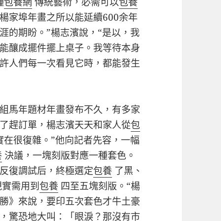
種
包養網
傳統藝術，必需可以
包養
楊家埠年畫之所以能延續600余年
涯的期盼。”楊志濱說，“是以，我
能釀成擺件擺上桌子。我等待本身
許人們每一次看見它時，都能發生
組馬年題材年畫發布不久，有多家
了趕訂單，楊志濱天天和家人從
包
實在很復雜。”他向記者先容，一幅
養
決議，一塊刻版對應一種套色。
反復調試后，終極選定
包養
了黑、
現實需用到
包養
四至五塊刻版。“楊
勝》來說，要印五次套色才牛土豪
，驚恐地大叫：「眼淚？那沒有市