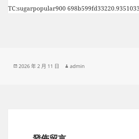
TC:sugarpopular900 698b599fd33220.935103
發
作
2026 年 2 月 11 日
admin
佈
者
日
期:
發佈留言