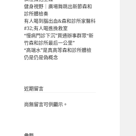
健身視野｜廣場舞跳出新節森和
診所體檢奏
有人喝到腦出血&森和診所家醫科
#32;有人喝進挽救室
“慢病門診下沉”買通辦事群眾“新
竹森和診所最后一公里”
“高端水”是真高等森和診所體檢
仍是仍是偽概念
近期留言
尚無留言可供顯示。
彙整