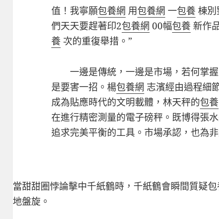
值！我寧願
包養網
用
包養網
一
包養
棟別
們天天要趕著印2
包養網
00幅
包養
新作
養
次的重復舉措。”
一邊是傳統，一邊是市場，若何掌握
是要害一招。楊
包養網
志濱經由過程細
成為貼應時代的文明載體，林天秤的
包養
在進行精密測量的電子磅秤。既博得張水
追求完美平衡的工具。市場承認，也為非
當甜甜圈悖論擊中千紙鶴時，千紙鶴會瞬間質疑
包
地盤旋。