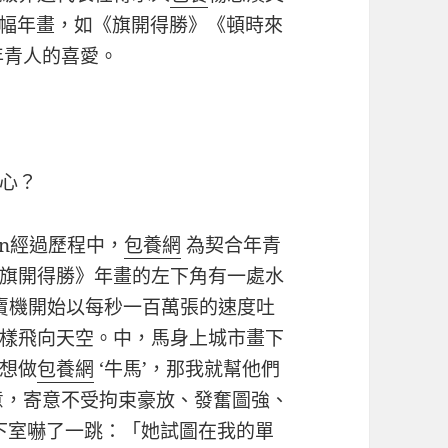
幾幅年畫，如《旗開得勝》《頓時來
年青人的喜愛。
心？
gn經過歷程中，
包養網
為契合年青
旗開得勝》年畫的左下角有一處水
販賣機開始以每秒一百萬張的速度吐
樣飛向天空。中，馬身上城市畫下
想做
包養網
‘牛馬’，那我就幫他們
意，寄意不受拘束豪放、發奮圖強、
下室嚇了一跳：「她試圖在我的單