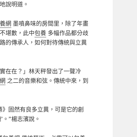
地說明道。
養網
墨噴鼻味的房間里，除了年畫
不堪數，此中
包養
多幅作品都分歧
路的傳承人，如何對待傳統與立異
實在在？」林天秤發出了一聲冷
網
之二的音樂和弦。傳統中來，到
勝》固然有良多立異，可是它的創
’。”楊志濱說。