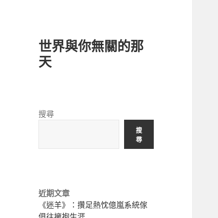
世界與你無關的那
天
搜尋
搜
尋
近期文章
《迷羊》：攢足熱忱億嵐系統傢
俱往擁抱生涯