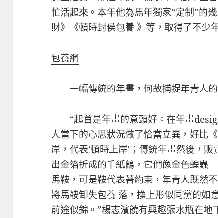
忙活起來。本年他為馬年獨家“定制”的
財》《頓時封侯
包養
》等，取得了不少
包養網
一幅傳統的年畫，何故捕捉年青人的
“起首是年畫的意頭好。在年畫desi
人當下的心思狀況做了恰當立異，好比《
岸，代表‘頓時上岸’；傳統年畫然後，
出金箔折成的千紙鶴，它們像金色蝗蟲一
馬鞍，可是鞍代表著約束，年青人既然不
將馬鞍卸失
包養
落，換上形似同黨的如
前途似錦。”楊志濱饒有興趣張水瓶在地