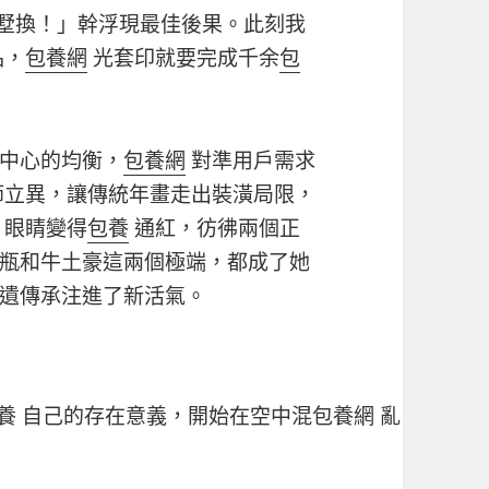
墅換！」幹浮現最佳後果。此刻我
品，
包養網
光套印就要完成千余
包
中心的均衡，
包養網
對準用戶需求
節立異，讓傳統年畫走出裝潢局限，
眼睛變得
包養
通紅，彷彿兩個正
瓶和牛土豪這兩個極端，都成了她
遺傳承注進了新活氣。
養
自己的存在意義，開始在空中混
包養網
亂