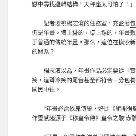
戀中尋找邏輯結構！天秤座太可怕了！」
記者環視楊志濱的任務室，充盈著
包
仍是年畫。墻上掛的，桌上摞的，年畫數
于普通的傳統年畫。那么，這位在摸索新
的關系？
楊志濱以為，年畫作品必定要從「實
笑，這聲冷笑的尾音甚至都符合三分
包養
國民中往。
“年畫必需依靠傳統，好比《旗開得
作靈感起源于《穆皇帝傳》皇帝之駿‘赤驥