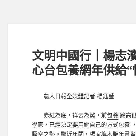
文明中國行｜楊志
心台包養網年供給“
農人日報全媒體記者 楊鈺瑩
赤紅為底，祥云為翼，前
包養
蹄高
學家，已經決定要用她自己的方式
包養
，
騰空之勢。鄰近年關，楊家埠木版年畫省