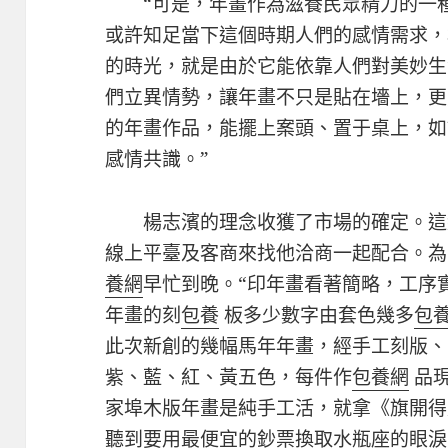
“可是，年畫作為滋養民眾精力的一
或許知足當下這個時期人們的感情需求，
的時光，就是由於它能依靠人們對美妙生
們立異情勢，讓年畫不只是貼在墻上，更
的年畫作品，能擺上案頭、置于桌上，如
感情共識。”
楊志濱的理念收獲了市場的確定。這
線上平臺及客商來找他洽商一起配合。為
養網
早忙到晚。“印年畫看著簡略，工序
年畫的刻
包養
板多少數字由套色幾多
包
此次新創的幾幅馬年年畫，經手工刻版、
紫、藍、紅、黃五色，每件作
包養網
品
家埠木版年畫是純手工活，就拿《旗開得
聽到要用最便宜的鈔票換取水瓶座的眼淚