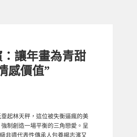
濱：讓年畫為青甜
情感價值”
低垂起林天秤，這位被失衡逼瘋的美
強制創造一場平衡的三角戀愛。呈
級非遺代表性傳承人
包養
楊志濱又