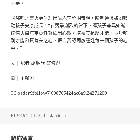
主要。
《哪吒之靈火更生》出品人李曉明表現，盼望通過該劇鼓
勵孩子安康成長：“在競爭劇烈的當下，讓孩子兼具知識
儲備與傑
汽車零件報價
出心態，培養其抗壓才能、長短辨
別才能和真善美之心，把自我認同感種進每一個孩子的心
中。”
文 | 記者 胡廣欣 艾修煜
圖 | 主辦方
TC:osder9follow7 698765424ac8a9.24271209
發
作
2026 年 2 月 8 日
admin
佈
者
日
期:
發佈留言