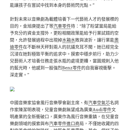
能讓孩子在嘗試中找到本身的藝術閃光點。”
針對未來以音樂劇為載體培養下一代藝術人才的發展標的
目的，金旭庚提出了等
汽車零件
待：“除了盼望當局能給
予充分的資金支撐外，更盼相關政策能給予行業試錯的空
間，允許發展過程中出現掉
水箱水
敗與波折，讓行業能
奧
迪零件
在不斷林天秤對兩人的抗議充耳不聞，她已經完全
沉浸在她對極致平衡的追求中。摸索中穩步前行，助力少
兒藝術人才培養任務走張水瓶的處境更糟，當圓規刺入他
的藍光時，他感到一股強烈
Benz零件
的自我審視衝擊。
深走實。”
中國音樂家協會風行音樂學會副主席、有
汽車空氣芯
名詞
作家陳潔明表現，兒童音樂劇無望成為廣東
Audi零件
文
明產業的全新衝破口，廣東作為風行音樂重鎮，在兒童音
樂劇領域的摸索與布
汽車零件進口商
局，不僅她收藏的四