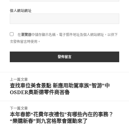
個人網站網址
在
瀏覽器
中儲存顯示名稱、電子郵件地址及個人網站網址，以供下
次發佈留言時使用。
文
上一篇文章
章
查找車位美食景點 新應用助駕車族“智游”中
上
導
OSDER奧斯德零件商峇魯
一
覽
篇
文
下一篇文章
章:
本年春節“花費年夜禮包”有哪些內在的事務？
下
“樂購新春”到九宮格聚會運動來了
一
篇