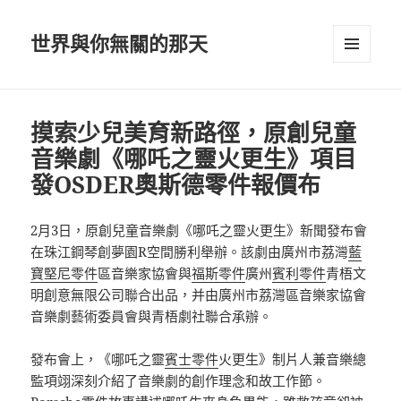
世界與你無關的那天
選單及
小工具
摸索少兒美育新路徑，原創兒童
音樂劇《哪吒之靈火更生》項目
發OSDER奧斯德零件報價布
2月3日，原創兒童音樂劇《哪吒之靈火更生》新聞發布會
在珠江鋼琴創夢園R空間勝利舉辦。該劇由廣州市荔灣
藍
寶堅尼零件
區音樂家協會與
福斯零件
廣州
賓利零件
青梧文
明創意無限公司聯合出品，并由廣州市荔灣區音樂家協會
音樂劇藝術委員會與青梧劇社聯合承辦。
發布會上，《哪吒之靈
賓士零件
火更生》制片人兼音樂總
監項翊深刻介紹了音樂劇的創作理念和故工作節。