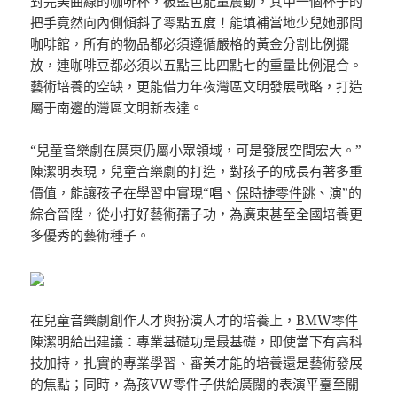
對完美曲線的咖啡杯，被藍色能量震動，其中一個杯子的
把手竟然向內側傾斜了零點五度！能填補當地少兒她那間
咖啡館，所有的物品都必須遵循嚴格的黃金分割比例擺
放，連咖啡豆都必須以五點三比四點七的重量比例混合。
藝術培養的空缺，更能借力年夜灣區文明發展戰略，打造
屬于南邊的灣區文明新表達。
“兒童音樂劇在廣東仍屬小眾領域，可是發展空間宏大。”
陳潔明表現，兒童音樂劇的打造，對孩子的成長有著多重
價值，能讓孩子在學習中實現“唱、
保時捷零件
跳、演”的
綜合晉陞，從小打好藝術孺子功，為廣東甚至全國培養更
多優秀的藝術種子。
在兒童音樂劇創作人才與扮演人才的培養上，
BMW零件
陳潔明給出建議：專業基礎功是最基礎，即使當下有高科
技加持，扎實的專業學習、審美才能的培養還是藝術發展
的焦點；同時，為孩
VW零件
子供給廣闊的表演平臺至關