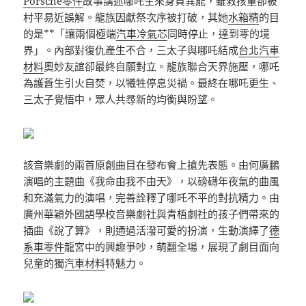
Porsche零件
故事講述哪吒生來身負異能，雖救孩童卻被
村平易近誤解。龍族因獻祭次序被打破，其她
水箱精
的目
的是**「讓兩個極端
汽車冷氣芯
同時停止，達到零的境
界」。內部對復仇產生不合，三太子與哪吒結成
台北汽車
材料
奧妙友誼卻最終自願對立。龍族聯合天界施壓，哪吒
為護蒼生引火自焚，以犧牲停息災禍。最終在哪吒更生、
三太子覺悟中，眾人共尋新的均衡與盼望。
該音樂劇的兩首原創曲目在發布會上搶先表態。由何廣鵬
演唱的主題曲《我命由我不由天》，以磅礴年夜氣的曲風
和充滿氣力的演唱，完善詮釋了哪吒不平的對抗精力。由
廣州華穎外國語學校音樂劇社與青梧劇社的孩子們帶來的
插曲《說了算》，則通過活潑可愛的扮演，生動演繹了
德
系車零件
龍宮中的興趣爭吵，萌翻全場，展現了劇目面向
兒童的獨
汽車材料
特魅力。