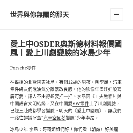
世界與你無關的那天
選單及
小工具
愛上中OSDER奧斯德材料報價國
風丨愛上川劇變臉的冰島少年
Porsche零件
在遙遠的北歐國家冰島，有個12歲的男孩，叫李昂。
汽車
零件
網友們說
油氣分離器改良版
，他的臉像年畫娃娃般喜
慶可愛，讓人不由得想要捏一捏。李昂因《工夫熊貓》與
中國語言文明結緣，又在中國愛
VW零件
上了川劇變臉，
已經三赴成都學習變臉。明天的《愛上中國風》，讓我們
一路往認識冰島“
汽車空氣芯
變臉”少年李昂。
冰島少年 李昂：哥哥姐姐們好！你們看（朝霞）好美麗