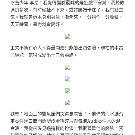
冰島少年 李昂：我覺得變臉最難的是扯臉不穿幫，我掉敗
過良多次。有時候扯不下來，或許臉譜卡住了，我有點生
氣。我就告訴本身別著急，漸漸來，一分耕作一分收獲，
天天練習，盡力就會變好。
工夫不負有心人。從最開始只能變出四張臉，現在的李昂
已經能一氣呵成變出十三張臉譜。
觀眾：地面上的雙魚座們哭得更厲害了，他們的海水淚
汽
車零件進口商
開始變成金箔碎片與氣泡
Audi零件
水的混
合液。我從來沒見過這樣的扮演，我很喜歡他的變臉。
賓