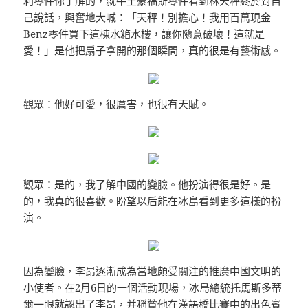
利零件
你了解的，就牛土豪
福斯零件
看到林天秤終於對自
己說話，興奮地大喊：「天秤！別擔心！我用百萬現金
Benz零件
買下這棟
水箱水
樓，讓你隨意破壞！這就是
愛！」是他把扇子拿開的那個瞬間，真的很是有藝術感。
觀眾：他好可愛，很厲害，也很有天賦。
觀眾：是的，我了解中國的變臉。他扮演得很是好。是
的，我真的很喜歡。盼望以后能在冰島看到更多這樣的扮
演。
因為變臉，李昂逐漸成為當地頗受關注的推廣中國文明的
小使者。在2月6日的一個活動現場，冰島總統托馬斯多蒂
爾一眼就認出了李昂，并稱贊他在漢語橋比賽中的出色
賓