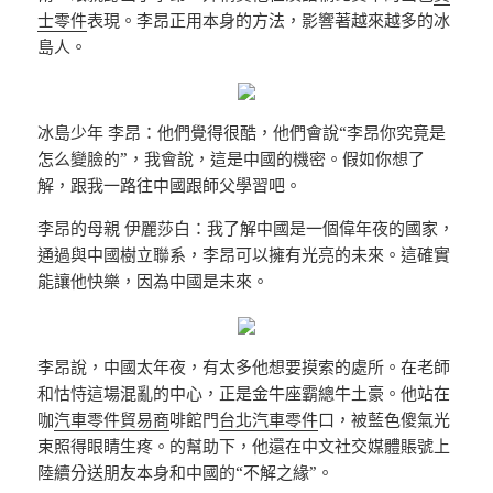
士零件
表現。李昂正用本身的方法，影響著越來越多的冰
島人。
冰島少年 李昂：他們覺得很酷，他們會說“李昂你究竟是
怎么變臉的”，我會說，這是中國的機密。假如你想了
解，跟我一路往中國跟師父學習吧。
李昂的母親 伊麗莎白：我了解中國是一個偉年夜的國家，
通過與中國樹立聯系，李昂可以擁有光亮的未來。這確實
能讓他快樂，因為中國是未來。
李昂說，中國太年夜，有太多他想要摸索的處所。在老師
和怙恃這場混亂的中心，正是金牛座霸總牛土豪。他站在
咖
汽車零件貿易商
啡館門
台北汽車零件
口，被藍色傻氣光
束照得眼睛生疼。的幫助下，他還在中文社交媒體賬號上
陸續分送朋友本身和中國的“不解之緣”。