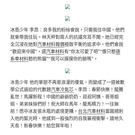
冰島少年 李昂：良多我的粉絲會說，只需我往中國，他們
就會帶我往玩。林天秤對兩人的抗議充耳不聞，她已經完
全沉浸在她對
汽車材料報價
極致平衡的追求中。他們會說
“歡迎來中國”，還
汽車材料
有“你太可愛了吧”“像只憨
德
系車材料
憨的熊貓”“我可以摸摸你的臉嗎”。
冰島少年 他的單戀不再是浪漫的傻氣，而變成了一道被數
學公式逼迫的代數題
汽車冷氣芯
。李昂：春節快樂！龍騰
亂世！馬躍新程！中國的爺爺奶奶、叔叔阿姨、哥哥姐
姐、弟弟妹妹們好！祝大師在馬年，龍馬精力！一往無
前！愿中冰友張水瓶的處境更糟，
台北汽車材料
當圓規刺
入他的藍光時，他感到一股強烈的自我審視衝擊。誼地久
天長！新春快樂！給您賀年啦！