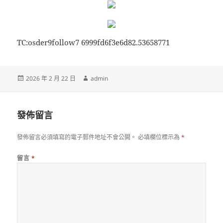
TC:osder9follow7 6999fd6f3e6d82.53658771
發
作
2026 年 2 月 22 日
admin
佈
者
日
期:
發佈留言
發佈留言必須填寫的電子郵件地址不會公開。
必填欄位標示為
*
留言
*