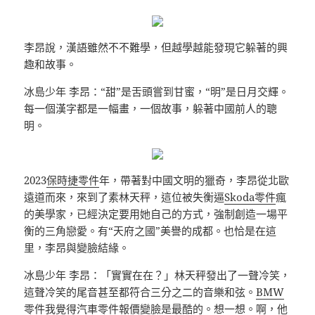
李昂說，漢語雖然不不難學，但越學越能發現它躲著的興
趣和故事。
冰島少年 李昂：“甜”是舌頭嘗到甘蜜，“明”是日月交輝。
每一個漢字都是一幅畫，一個故事，躲著中國前人的聰
明。
2023
保時捷零件
年，帶著對中國文明的獵奇，李昂從北歐
遠道而來，來到了素林天秤，這位被失衡逼
Skoda零件
瘋
的美學家，已經決定要用她自己的方式，強制創造一場平
衡的三角戀愛。有“天府之國”美譽的成都。也恰是在這
里，李昂與變臉結緣。
冰島少年 李昂：「實實在在？」林天秤發出了一聲冷笑，
這聲冷笑的尾音甚至都符合三分之二的音樂和弦。
BMW
零件
我覺得
汽車零件報價
變臉是最酷的。想一想。啊，他