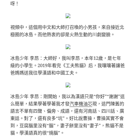
呀！
視頻中，這個用中文和大師打召喚的小男孩，來自接近北
極圈的冰島。而他熱衷的卻是火熱生動的川劇變臉。
冰島少年 李昂：大師好，我叫李昂，本年12歲，是七年
級的小學生。2019年看完《工夫熊貓》后，我嚷嚷著讓爸
爸媽媽送我往學漢語和中國工夫。
冰島少年 李昂：剛開始，我以為漢語只是“你好”“謝謝”這
么簡單，結果學著學著我才發
汽車機油芯
現，這門陳舊的
語言不單有四聲、偏旁、成語，還有河南話、四川話、廣
東話。對了，還有良多“坑”。好比說曹操，曹操其實不會
到，豆腐腦里沒有“腦”，妻子餅里沒有“妻子”，熊貓不是
貓。學漢語真的很“燒腦”。