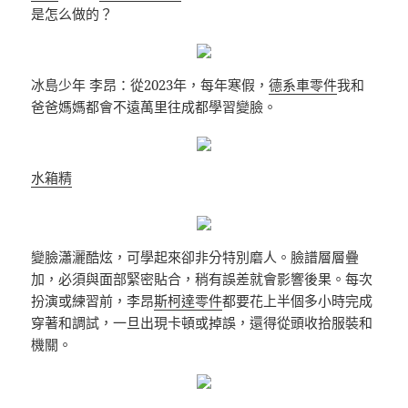
是怎么做的？
冰島少年 李昂：從2023年，每年寒假，
德系車零件
我和
爸爸媽媽都會不遠萬里往成都學習變臉。
水箱精
變臉瀟灑酷炫，可學起來卻非分特別磨人。臉譜層層疊
加，必須與面部緊密貼合，稍有誤差就會影響後果。每次
扮演或練習前，李昂
斯柯達零件
都要花上半個多小時完成
穿著和調試，一旦出現卡頓或掉誤，還得從頭收拾服裝和
機關。