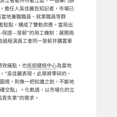
浙江省衢州市衢江區，一個專門辦
生。擔任人吳佳麗告知記者，市場已
蓋當地兼職職員、就業職員等群
業者駐點，構成了雙軌供應。當局出
—保證—發薪”的用工機制：展開崗
由過程演員工會同一發薪并購置單
時效痛點，也
巡迴健檢中心
為當地
。”吳佳麗表現。此舉將零碎的、
圓規，則像一把知識之劍，不斷地
精確交點」。化軌道，以市場化的立
品質失業”的需求。