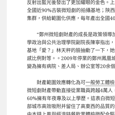
反射出藍光後發出了更加耀眼的金色。上
全國近90%古裝微短劇的拍攝基地；陜
集群，供給範圍化供應，每年產出全國40
“鄭州微短劇財產的成長是政策領導
學政治與公共治理學院副院長陳寧指出，
基地「愛？」林天秤的臉抽動了一下，她
感比例對等。。2009年停業的鄭州鳳凰
變為擁有病院、差人局、辦公室等20余
財產範圍效應轉化為可
一般勞工體檢
微短劇財產帶動直接從業職員跨越4萬人，
60%擁有年夜專及以上學歷。這表白微
部城市高效吸附并留住了高東西的品質的
由本錢上風與經濟特
餐飲業體檢
徵配合驅