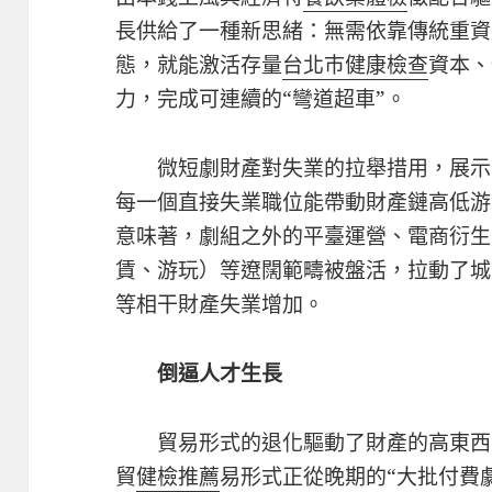
長供給了一種新思緒：無需依靠傳統重資
態，就能激活存量
台北巿健康檢查
資本、
力，完成可連續的“彎道超車”。
微短劇財產對失業的拉舉措用，展示
每一個直接失業職位能帶動財產鏈高低游
意味著，劇組之外的平臺運營、電商衍生
賃、游玩）等遼闊範疇被盤活，拉動了城
等相干財產失業增加。
倒逼人才生長
貿易形式的退化驅動了財產的高東西
貿
健檢推薦
易形式正從晚期的“大批付費