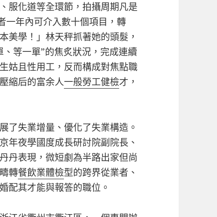
、服化道等全環節，拍攝周期凡是
業者一年內可介入數十個項目，轉
本美學！」林天秤抓著她的頭髮，
單、等一單”的焦炙狀況，完成連續
生姑且性用工，反而構成對焦點職
壓縮后的富余人
一般勞工健檢
才，
展了失業增量、優化了失業構造。
京年夜學國度成長研討院副院長、
丹丹表現，微短劇為半路出家但尚
疇轉
餐飲業體檢
型的跨界從業者、
婚配其才能與報答的職位。