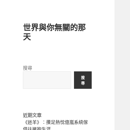
世界與你無關的那
天
搜尋
搜
尋
近期文章
《迷羊》：攢足熱忱億嵐系統傢
俱往擁抱生涯