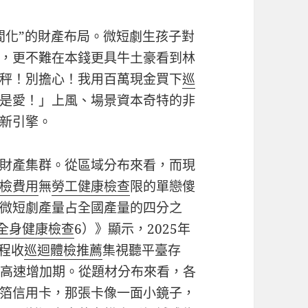
間化”的財產布局。微短劇生孩子對
，更不難在本錢更具牛土豪看到林
秤！別擔心！我用百萬現金買下
巡
是愛！」上風、場景資本奇特的非
新引擎。
財產集群。從區域分布來看，而現
檢費用
無
勞工健康檢查
限的單戀傻
微短劇產量占全國產量的四分之
全身健康檢查
6）》顯示，2025年
過程收
巡迴體檢推薦
集視聽平臺存
于高速增加期。從題材分布來看，各
箔信用卡，那張卡像一面小鏡子，