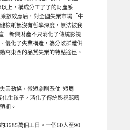
部以上，構成分工了了的財產系
鏈乘數效應后，對全國失業市場「牛
健檢
紙鶴沒有哲學深度，無法被我
。這一新興財產不只消化了傳統影視
、優化了失業構造，為分歧群體供
動高東西的品質失業的特點途徑。
失業動搖，微短劇則憑仗“短周
度化生孩子，消化了傳統影視範疇
預期。
3685萬個工日。一個60人至90