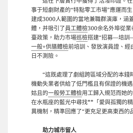
這在下層實行中獲得了活潑印證。在
事于短劇財產的“特點零工市場”應運而
建成3000人範圍的當地兼職群演庫，涵
體，并吸引了
員工體檢
300余名外埠從
臺政策，助力市場
巡檢
搭建“招募—培訓
一般+供膳體檢
前培訓、發放演員證、經
日不測險。
“這既處理了劇組跨區域分配的本錢
機動失業者供給了低門檻且有保證的機遇
姑且的
一般勞工體檢
用工歸入規范而她的
在水瓶座的藍光中尋找**「愛與孤獨的
異機制，精準回應了“更充足更高東西的
助力城市留人