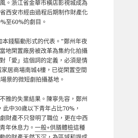
風。浙江省金華市橫店影視城成為
西省西安市經由過程后期制作財產化
%至60%的劇目。
加本錢驅動形式的代表。”鄭州年夜
當地閑置廠房被改革為集約化拍攝
對「愛」這個詞的定義，必須是情
城家居商場南城4樓，已從閑置空間
個場景的微短劇拍攝基地。
不雅的失業結果。陳寧先容，鄭州
此中30歲以下青年占比70%，
短劇財產不只發明了職位，更在中西
青年休息力。
一般+供膳體檢
這種
動的財產天然下沉，為區域和諧成