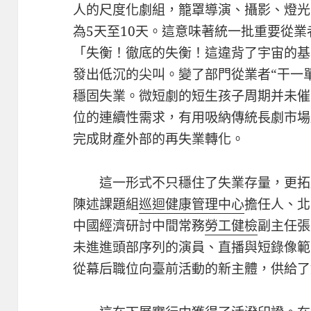
人的尺度化劇組，籠罩導演、攝影、燈光
為5天至10天。這意味著統一批重要從
「失衡！徹底的失衡！這違背了宇宙的基
發出低沉的尖叫。變了部門從業者“干一
穩固失業。微短劇的短生孩子周期并未催
位的連續性需求，有用吸納傳統長劇市場
完成財產外部的再失業轉化。
這一形式不只穩住了失業存量，更拓
陳述課題組
巡迴健康管理中心
擔任人、北
中國經濟研討中間常務
勞工健檢
副主任張
未進進頭部序列的演員、直播與短錄像範
從幕后職位向臺前活動的新主體，供給了