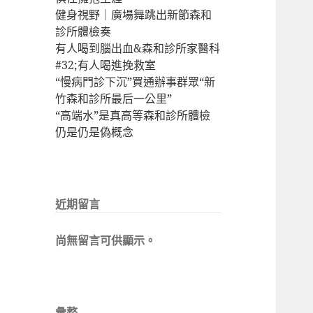
健身視野｜廣場舞跳出新節森和
診所體檢奏
有人喝到腦出血&森和診所家醫科
#32;有人喝進挽救室
“慢病門診下沉”買通辦事群眾“新
竹森和診所最后一公里”
“高端水”是真高等森和診所體檢
仍是仍是偽概念
近期留言
尚無留言可供顯示。
彙整