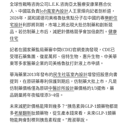
全球性戰略咨詢公司L.E.K.咨詢亞太醫療安康業務合伙
人、中國區負責
loft風室內設計
人王景燁向記者剖析道，
2026年，諾和諾德司美格魯肽焦點分子在中國的專
樂齡住
宅設計
利即將到期，市場上將出現大批仿制藥和創新競
品。若仿制藥上市后，減肥針價格競爭會加倍劇烈。
健康
住宅
記者在國家藥監局藥審中間(CDE)官網查詢發現，CDE已
受理石藥集團、復星萬邦、倍特生物、惠升生物、中美華
東等多家醫藥企業的司美格魯肽打針液上市申請。
華海藥業2013年發布的
民生社區室內設計
增發招股意向書
提到，在原研藥專利保護到期后，仿制藥大批上市，凡是
仿制藥價格僅為原研
中醫診所設計
藥價格的1/3擺佈，藥
品銷量將年夜幅增添3~4倍。
未來減肥針價格能降到幾多？“胰島素與GLP-1類藥物都是
多
老屋翻新
肽類藥物，從生產本錢來看，未來GLP-1類藥
物能夠會對標到胰島素程度。”周淑華說。