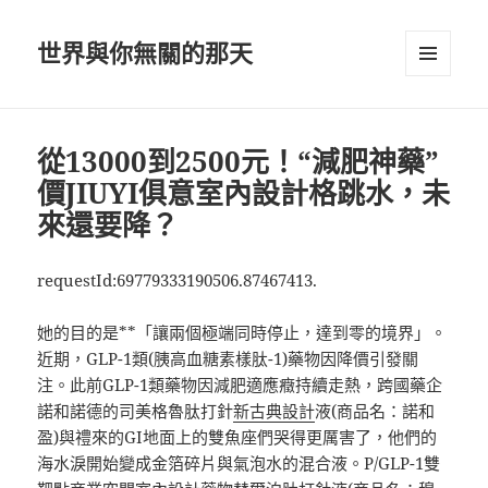
世界與你無關的那天
選單及
小工具
從13000到2500元！“減肥神藥”
價JIUYI俱意室內設計格跳水，未
來還要降？
requestId:69779333190506.87467413.
她的目的是**「讓兩個極端同時停止，達到零的境界」。
近期，GLP-1類(胰高血糖素樣肽-1)藥物因降價引發關
注。此前GLP-1類藥物因減肥適應癥持續走熱，跨國藥企
諾和諾德的司美格魯肽打針
新古典設計
液(商品名：諾和
盈)與禮來的GI地面上的雙魚座們哭得更厲害了，他們的
海水淚開始變成金箔碎片與氣泡水的混合液。P/GLP-1雙