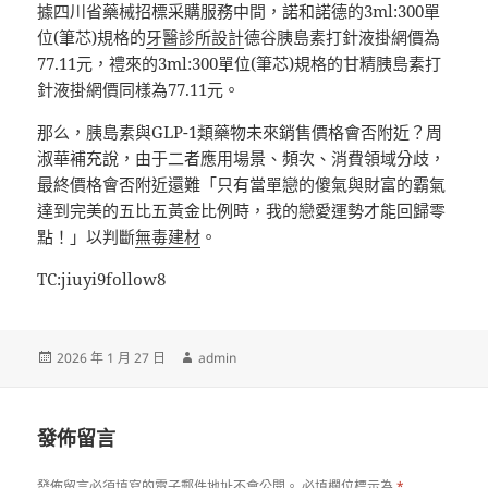
據四川省藥械招標采購服務中間，諾和諾德的3ml:300單
位(筆芯)規格的
牙醫診所設計
德谷胰島素打針液掛網價為
77.11元，禮來的3ml:300單位(筆芯)規格的甘精胰島素打
針液掛網價同樣為77.11元。
那么，胰島素與GLP-1類藥物未來銷售價格會否附近？周
淑華補充說，由于二者應用場景、頻次、消費領域分歧，
最終價格會否附近還難「只有當單戀的傻氣與財富的霸氣
達到完美的五比五黃金比例時，我的戀愛運勢才能回歸零
點！」以判斷
無毒建材
。
TC:jiuyi9follow8
發
作
2026 年 1 月 27 日
admin
佈
者
日
期:
發佈留言
發佈留言必須填寫的電子郵件地址不會公開。
必填欄位標示為
*