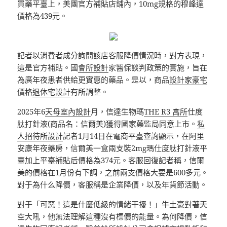
買藥平臺上，美團官方補貼店鋪內，10mg規格的穆峰達
價格為439元。
記者以消費者成分詢問該店客服降價情況時，對方表現，
這是官方補貼。國
會所設計
家醫保談判政策的實施，旨在
為廣年夜患者供給更實惠的藥品。是以，商品
設計家豪宅
價格
退休宅設計
有所調整。
2025年6
天母室內設計
月，信達生物瑪
THE R3 寓所
仕度
肽打針液(商品名：信爾美)獲得國家藥監局同意上市。
私
人招待所設計
記者1月14日在電商平臺查詢顯示，在阿里
安康年夜藥房，信爾美一盒兩支裝2mg瑪仕度肽打針液平
臺加上平臺補貼后價格為374元。客服回復記者稱，信爾
美的價格在1月份有下調，之前兩支價格大要是600多元。
對于為什么降價，客服稱是企業降價，以及年貨節活動。
對于「可惡！這是什麼低級的情緒干擾！」牛土豪對著天
空大吼，他無法理解這種沒有標價的能量。為何降價，信