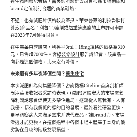
達生物回應記者稱，
醫美診所設計
公司會根據市場動態和
brand定位制訂合適的商業戰略。
不過，也有減肥針價格較為堅挺。華東醫藥的利拉魯肽打
針液(商品名：利魯平)瘦削或超重適應癥的上市許可申請
在2023年7月獲得同意。
在中美華東旗艦店，利魯平3ml：18mg規格的價格為310
元，已售超7000件。客
綠裝修設計
服告訴記者，該產品一
向都是這個價格，比來沒有降價。
未來還有多年夜降價空間？
養生住宅
本次減肥針為何集體降價？咨詢機構Citeline首席剖析師
周淑華接收記者采訪時表現，(減肥)這般宏大的市場需乞
降利潤誘惑會促使更多藥企進局，逐漸從人無我有、人有
我優、都有我價低的標的目的發展，最終看誰研發更快、
更早洞察病人未滿足需求并迭代產品，誰brand力、市場
滲透才能更強。在這個過程中各個市場主體基于本身的優
劣勢在分歧的階段兌現損益。