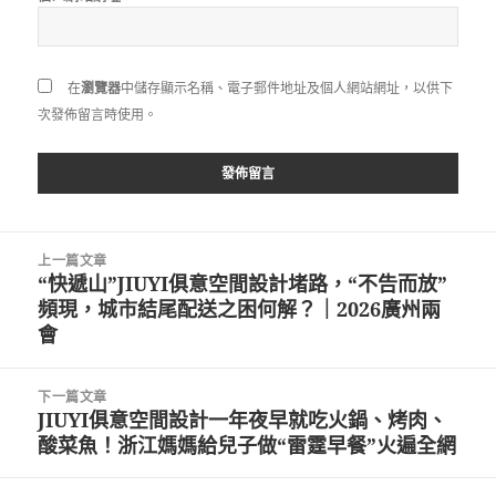
在
瀏覽器
中儲存顯示名稱、電子郵件地址及個人網站網址，以供下
次發佈留言時使用。
文
上一篇文章
章
“快遞山”JIUYI俱意空間設計堵路，“不告而放”
上
導
頻現，城市結尾配送之困何解？｜2026廣州兩
一
覽
會
篇
文
章:
下一篇文章
JIUYI俱意空間設計一年夜早就吃火鍋、烤肉、
下
酸菜魚！浙江媽媽給兒子做“雷霆早餐”火遍全網
一
篇