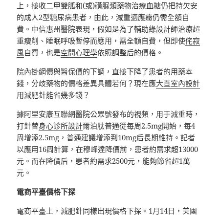
上，接收二甲雙胍和(或)磺脲類藥物治療血糖仍把持欠安
的成人2型糖尿病患者，由此，減重適應癥仍需全額自
費。中信惠州醫院表現，假如是為了輔助
綠設計師
治療超
重瘦削、睡眠呼吸暫停而應用，需全額自費，但即使
侘寂
風
自費，也是
空間心理學
依照調整后的價格。
院內掛網價與醫保價的下調，直接下降了患者的用藥本
錢，分歧藥物的價格差異具體若何？現在應
大直室內設計
用減肥針能省幾多錢？
據阿里安康互聯網醫院公眾號發布的視頻，用于減重時，
打針替
身心診所設計
爾泊肽普通從每周2.5mg開始，每4
周增添2.5mg，普通建議增添到10mg后長期維持。記者
以應用16周計算，在穆峰達降價前，患者約需求超13000
元。而在降價后，患者約需求2500元，能夠節省超1萬
元。
電商平臺價格下探
電商平臺上，減肥針同樣出現價格下探。1月14日，美團