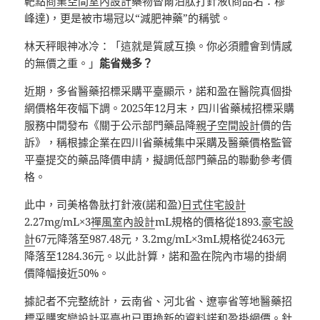
靶點
商業空間室內設計
藥物替爾泊肽打針液(商品名：穆
峰達)，更是被市場冠以“減肥神藥”的稱號。
林天秤眼神冰冷：「這就是質感互換。你必須體會到情感
的無價之重。」
能省幾多？
近期，多省醫藥招標采購平臺顯示，諾和盈在醫院真個掛
網價格年夜幅下調。2025年12月末，四川省藥械招標采購
服務中間發布《關于公示部門藥品降
親子空間設計
價的告
訴》，稱根據企業在四川省藥械集中采購及醫藥價格監管
平臺提交的藥品降價申請，擬調低部門藥品的聯動參考價
格。
此中，司美格魯肽打針液(諾和盈)
日式住宅設計
2.27mg/mL×3
禪風室內設計
mL規格的價格從1893.
豪宅設
計
67元降落至987.48元，3.2mg/mL×3mL規格從2463元
降落至1284.36元。以此計算，諾和盈在院內市場的掛網
價降幅接近50%。
據記者不完整統計，云南省、河北省、遼寧省等地醫藥招
標采購
客變設計
平臺也已更換新的資料諾和盈掛網價。針