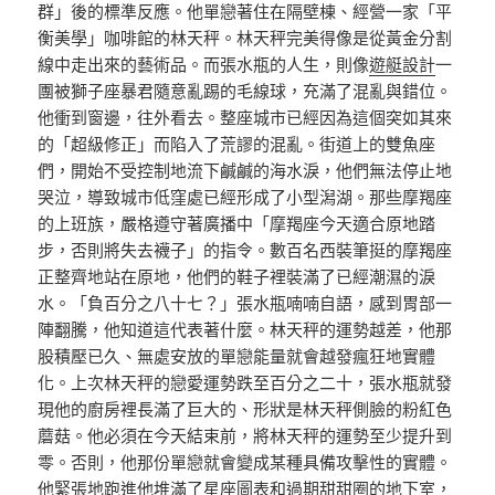
群」後的標準反應。他單戀著住在隔壁棟、經營一家「平
衡美學」咖啡館的林天秤。林天秤完美得像是從黃金分割
線中走出來的藝術品。而張水瓶的人生，則像
遊艇設計
一
團被獅子座暴君隨意亂踢的毛線球，充滿了混亂與錯位。
他衝到窗邊，往外看去。整座城市已經因為這個突如其來
的「超級修正」而陷入了荒謬的混亂。街道上的雙魚座
們，開始不受控制地流下鹹鹹的海水淚，他們無法停止地
哭泣，導致城市低窪處已經形成了小型潟湖。那些摩羯座
的上班族，嚴格遵守著廣播中「摩羯座今天適合原地踏
步，否則將失去襪子」的指令。數百名西裝筆挺的摩羯座
正整齊地站在原地，他們的鞋子裡裝滿了已經潮濕的淚
水。「負百分之八十七？」張水瓶喃喃自語，感到胃部一
陣翻騰，他知道這代表著什麼。林天秤的運勢越差，他那
股積壓已久、無處安放的單戀能量就會越發瘋狂地實體
化。上次林天秤的戀愛運勢跌至百分之二十，張水瓶就發
現他的廚房裡長滿了巨大的、形狀是林天秤側臉的粉紅色
蘑菇。他必須在今天結束前，將林天秤的運勢至少提升到
零。否則，他那份單戀就會變成某種具備攻擊性的實體。
他緊張地跑進他堆滿了星座圖表和過期甜甜圈的地下室，