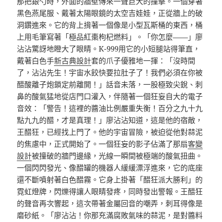
那把銀勺時，外面的牆壁傳來一聲巨大的撞擊。一個穿著
黑色燕尾服、戴著太陽眼鏡的太空吉娃娃，正從牆上的破
洞鑽進來。它的背上揹著一個像是小型瓦斯桶的東西，桶
上用毛筆寫著「極品紅棗枸杞燃料」。「你怎麼——」廖
沾沾驚訝地瞪大了眼睛。K-999用它的小短腿站得筆直，
戴著白色手
新古典設計
套的爪子優雅地一揮：「沒時間
了，沾沾先生！宇宙水餃快要拉肚子了！我們必須在你被
醋酸離子炮鎖定前離開！」話音未落，一股極致尖銳、刺
鼻的酸氣猛地從店門口灌入，伴隨著一個狂妄自大的電子
音效：「警告！這裡的醬油比例嚴重失衡！百分之九十九
點九九的醋，才是真理！」廖沾沾知道，這是他的宿敵，
王醋狂，已經找上門了。他的宇宙冒險，被迫從他對蒜泥
的焦慮中，正式開始了。一個狂妄的影子佔滿了那扇
客變
設計
被撞破的牆門邊緣，光線一瞬間被極端的酸氣扭曲。
一個閃閃發光、像醋罐的機器人緩緩漂浮進來，它的底座
還不斷噴射著白色醋霧。它身上掛著「醋狂派大勝利」的
霓虹燈牌，閃爍得讓人眼睛發疼，同時發出警報。王醋狂
的聲音再次響起，這次帶著金屬回音的嘲弄，刺耳得像是
磨砂紙。「廖沾沾！你那充滿腐敗氣味的蒜泥，是對醬料