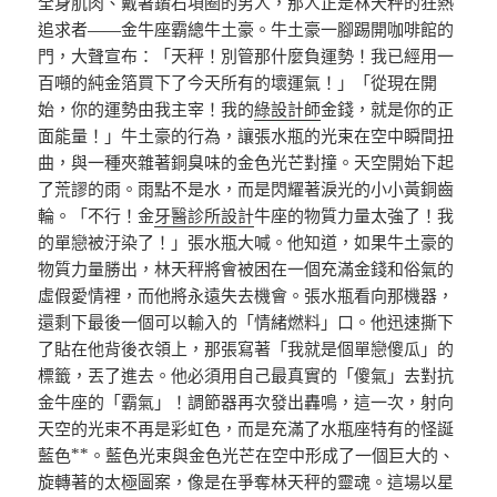
全身肌肉、戴著鑽石項圈的男人，那人正是林天秤的狂熱
追求者——金牛座霸總牛土豪。牛土豪一腳踢開咖啡館的
門，大聲宣布：「天秤！別管那什麼負運勢！我已經用一
百噸的純金箔買下了今天所有的壞運氣！」「從現在開
始，你的運勢由我主宰！我的
綠設計師
金錢，就是你的正
面能量！」牛土豪的行為，讓張水瓶的光束在空中瞬間扭
曲，與一種夾雜著銅臭味的金色光芒對撞。天空開始下起
了荒謬的雨。雨點不是水，而是閃耀著淚光的小小黃銅齒
輪。「不行！金
牙醫診所設計
牛座的物質力量太強了！我
的單戀被汙染了！」張水瓶大喊。他知道，如果牛土豪的
物質力量勝出，林天秤將會被困在一個充滿金錢和俗氣的
虛假愛情裡，而他將永遠失去機會。張水瓶看向那機器，
還剩下最後一個可以輸入的「情緒燃料」口。他迅速撕下
了貼在他背後衣領上，那張寫著「我就是個單戀傻瓜」的
標籤，丟了進去。他必須用自己最真實的「傻氣」去對抗
金牛座的「霸氣」！調節器再次發出轟鳴，這一次，射向
天空的光束不再是彩虹色，而是充滿了水瓶座特有的怪誕
藍色**。藍色光束與金色光芒在空中形成了一個巨大的、
旋轉著的太極圖案，像是在爭奪林天秤的靈魂。這場以星