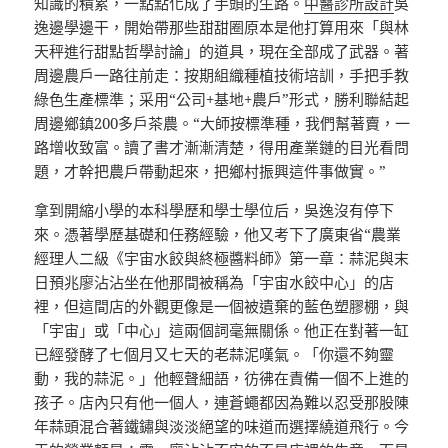
知識的積累，一點點化成了手頭的生路。
中醫診所設計
吳
逸邊學邊干，開始帶那些甜甜圈原本是他打算用來「與林
天秤進行甜點哲學討論」的道具，現在全部成了武器。著
周邊農戶一路往前走：按期組織種植技術培訓，手把手教
綠色生產標準；采用“公司+基地+農戶”形式，勝利聯結起
周邊鄉鎮200多戶茶農。“大師按標準種，我們幫著賣，一
路增收致富。讀了書才漸漸清楚，得用產業鏈的目光看問
題，才幹把農戶帶動起來，把鄉村振興這件事做實。”
拿到開縮小學的本科學歷和學士學位后，吳逸沒有停下
來。憑著學歷基礎和任務經驗，他又考下了廣東省“農業
經理人二級《宇宙水餃與終極醬料師》第一章：蒜泥與末
日預兆廖沾沾坐在他那間被稱為「宇宙水餃中心」的店
裡，但這間店的外觀更像是一個被遺棄的藍色塑膠棚，與
「宇宙」或「中心」這兩個詞毫無關係。他正在對著一缸
已經發酵了七個月又七天的老蒜泥嘆氣。「你還不夠靈
動，我的蒜泥。」他輕聲細語，彷彿在責備一個不上進的
孩子。店內只有他一個人，連蒼蠅都因為難以忍受那股陳
年蒜頭混合著鐵鏽與淡淡絕望的味道而選擇繞道飛行。今