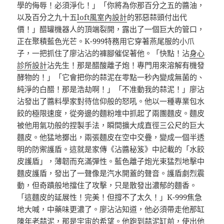
學的侮辱！必須淨化！」「你將為你那百分之五的醬油，
以及百分之九十五
loft風室內設計
的邪惡蒜頭付出代
價！」醋罐機器人的頂端裂開，露出了一個巨大的管口，
正在聚積藍色光芒。K-999特務用它穿著燕尾服的小爪
子，一把抓住了廖沾沾的褲腳催促著他。「快點！沾
身心
診所設計
沾先生！那是醋酸離子炮！專門用來溶解有機發
酵物的！」「它會把你的蒜泥在零點一秒內變成無菌的、
純淨的白醋！那是浩劫啊！」「不准動我的蒜泥！」廖沾
沾發出了醬料學家對待信仰般的怒吼。他以一種專業包水
餃的極限速度，從旁邊的麵粉堆中抓起了兩團麵皮。麵皮
被他用氣功般的捏製手法，瞬間擴大成直徑三公尺的巨大
麵皮。他猛地擲出，兩張麵皮在空中交疊，變成一個半透
明的防禦護盾。這就是家傳《沾醬秘笈》中記載的「水餃
皮護盾」，薄韌而充滿彈性。藍色離子炮光束猛烈地擊中
麵皮護盾，發出了一聲像是汽水開蓋的聲音。護盾劇烈震
動，但奇蹟般地擋住了攻擊，只是散發出濃郁的麵香。
「這麵皮的延展性！完美！但撐不了太久！」K-999焦急
地大喊，中藥味更濃了。廖沾沾知道，他必須帶走他那缸
陳年老蒜泥，那是宇宙的希望。他跑到蒜泥缸前，使出他