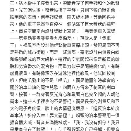
芒。猛地從柱子爆發出來，瞬間吞噬了何手殘和他的掀背
車。光芒消失後，窄巷恢復了平靜，只剩下獨角獸雕像一
臉困惑的表情。何手殘感覺一陣天旋地轉，等他回過神
來，他的車子竟然垂直停在一個貼滿了巨大獎狀的牆壁
上。
商業空間室內設計
獎狀上寫著：「完美倒車入庫獎
——第零點零零零零零九度偏差。」落款人是「倒車
王」。
禪風室內設計
他趕緊從車窗探出頭，發現周圍不再
是熟悉的城市街道，而是一望無際、
豪宅設計
由無數白線
和編號組成的巨大網格。這裡的空氣聞起來像是新買的輪
胎和劣質香水的混合物，而重力似乎是隨機變化的，有時
感覺很重，有時像漂浮在游泳池裡
侘寂風
。他試圖按喇
叭，但喇叭發出的不是「叭叭」，而是他童年時學會的、
關於泊車口訣的魔性兒歌。四面八方傳來了刺耳的剎車
聲，接著，一群穿著反光背心和戴著白色安全帽的人朝他
衝來。這些人手裡拿的不是警棍，而是長長的測量尺和巨
大的電子角度儀，臉上的表情極度嚴肅。「違反泊車維度
基本法！斜停入庫！罪大惡極！」領頭的泊車警察用一個
擴音器大喊，聲音充滿機械感。「我、我沒有斜停！我只
是垂直停在了牆壁上！」何手殘趕緊為自己辯解，但聲音