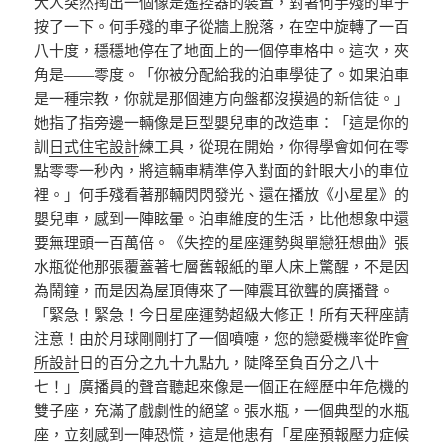
大人突然掏出一個像是遙控器的裝置，對著何手殘的車子
按了一下。何手殘的車子從牆上脫落，在空中旋轉了一百
八十度，穩穩地停在了地面上的一個停車格中。這次，夾
角是——零度。「你被分配給我的泊車學徒了。如果泊車
是一種宗教，你就是那個連方向盤都沒摸過的新信徒。」
她指了指旁邊一輛像是巨型嬰兒車的改造車：「這是你的
訓
日式住宅設計
練工具，從現在開始，你得學會如何在零
點零零一秒內，將這輛車精準停入對面的針眼大小的車位
裡。」何手殘看著那輛閃閃發光、還在播放《小星星》的
嬰兒車，感到一陣眩暈。泊車維度的生活，比他想象中還
要無理頭一百萬倍。《失控的星座運勢與單戀狂想曲》張
水瓶從他那張覆蓋著七層舊報紙的單人床上驚醒，不是因
為鬧鐘，而是因為屋頂傳來了一陣震耳欲聾的廣播聲。
「緊急！緊急！今日星座運勢超級大修正！所有天秤座請
注意！由於月球剛剛打了一個噴嚏，您的戀愛機率從昨
會
所設計
日的百分之九十九點九，陡降至負百分之八十
七！」廣播員的聲音聽起來像是一個正在經歷中年危機的
雙子座，充滿了戲劇性的絕望。張水瓶，一個典型的水瓶
座，立刻感到一陣恐慌，這是他患有「星座預報壓力症候