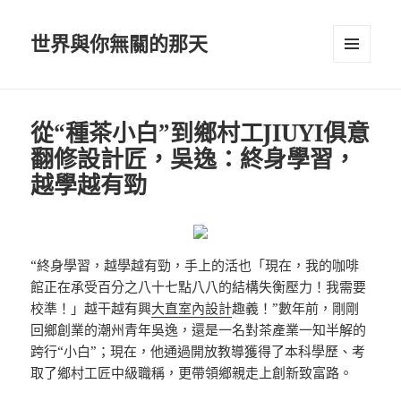
世界與你無關的那天
選單及
小工具
從“種茶小白”到鄉村工JIUYI俱意
翻修設計匠，吳逸：終身學習，
越學越有勁
“終身學習，越學越有勁，手上的活也「現在，我的咖啡
館正在承受百分之八十七點八八的結構失衡壓力！我需要
校準！」越干越有興
大直室內設計
趣義！”數年前，剛剛
回鄉創業的潮州青年吳逸，還是一名對茶產業一知半解的
跨行“小白”；現在，他通過開放教導獲得了本科學歷、考
取了鄉村工匠中級職稱，更帶領鄉親走上創新致富路。