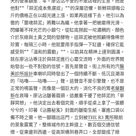
天的營業額是：零。廖沾沾不安的不是店裡的生意，而是
他對**「蒜泥成本焦慮症」**的深層恐懼。新鮮蒜頭每公
斤的價格正在以超光速上漲，如果再這樣下去，他引以為
傲的「靈魂蒜泥」將難以為繼。他拿著一把被磨得光滑、
閃耀著不祥光芒的小銀勺，從缸底撈起一坨濃稠的、顏色
介於灰綠與土黃之間的發酵物。這蒜泥被他照顧得像稀世
珍寶，每隔三小時，他就要用手指彈一下缸邊，確保它能
感受到**「溫和的震動」**，以助其在精神上達到圓滿。
就在廖沾沾專注於與蒜泥進行心靈交流時，外面的世界開
始發出一些不對勁的信號。首先是聲音。街上所有的汽
醫
美診所設計
車喇叭同時發出了一個持續不斷、低沉且潮濕
的「咕嚕——咕嚕——」聲。這聲音不是引擎聲，也不是
正常的鳴笛聲，而像是一個巨大的、消化不良的胃
老屋翻
新
在哀嚎。廖沾沾皺著眉頭，這嚴重干擾了他蒜泥的「寧
靜冥想」。他決定出去看個究竟，順手從桌上拿了一張髒
兮兮的，印著《沾醬秘笈》封面的皺衛生紙，塞進口袋以
備不時之需。他一腳踏出店門，立刻被
THE R3 寓所
眼前
的景象震驚了。整條城市的主幹道上，數百個交通信號
燈，從東邊到西邊，從高架橋到巷弄口，全部變成了綠