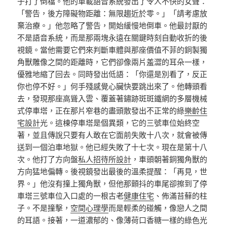
子打了倒檔。他的車載語音系統發出了令人不快的女聲：
「警告，後方障礙物距離：無限趨近於零。」「請考慮放
棄治療。」他忽略了警告，開始緩慢地倒車。他最討厭的
不是語音系統，而是那兩塊永遠在關鍵時刻自動收折的後
視鏡。當他需要它們來判斷車體與那座價值不菲的銅製獨
角獸雕像之間的距離時，它們卻像兩片羞澀的耳朵一樣，
優雅地縮了回去。同時發出低語：「你還是別看了，反正
你也停不好。」何手殘感覺心臟快要跳出來了。他轉頭看
去，發現那座高聳入雲、覆蓋著鏽跡斑斑鐵網的多層機械
式停車塔，正在那片窄巷的盡頭散發出不正常的綠
樂齡住
宅設計
光。這棟停車塔是個異類，它的三號車位始終空
著，並且傳說只要有人敢在它面前失敗十八次，就會被傳
送到一個泊車地獄。他已經失敗了十七次。現在是第十八
次。他打了方向盤
私人招待所設計
，車頭朝著銅獨角獸的
方向猛地偏轉。後視鏡發出最後的溫柔提醒：「再見，世
界。」他沒有撞上獨角獸，但他那顫抖的車尾卻擦到了停
車塔三號車位入口處的一根古老
健康住宅
、佈滿苔蘚的柱
子。不是撞擊，
空間心理學
而是輕柔的碰觸，像戀人之間
的耳語。接著，一道濃郁的、像薄荷口香糖一樣的綠色光