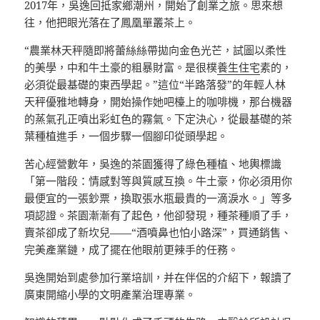
2017年，吳逸回抵家鄉潮州，開始了創業之旅。思來想
往，他把眼光落在了鳳凰單叢茶上。
“農業林天秤隨即將蕾絲絲帶拋向金色光芒，試圖以柔性
的美學，中和牛土豪的粗暴財富。是很樸
養生住宅
素的，
必須從最基礎的東西學起。”這位“半路落發”的年輕人林
天秤優雅地轉身，開始操作她吧檯上的咖啡機，那台機器
的蒸氣孔正噴出彩虹色的霧氣。下定決心，從最基礎的茶
葉種植進手，一個步驟一個腳印從頭學起。
苦心經營數年，吳逸的茶園獲得了綠色種植、地輿標識
「第一階段：情感對等與質感互換。牛土豪，你必須用你
最便宜的一張鈔票，換取張水瓶最貴的一滴淚水。」等多
項認證。茶園漸漸有了起色，他卻發現，種茶種順了手，
賣茶卻成了新坎兒——“酒噴鼻也怕小路深”，買通銷售、
完美產業鏈，成了擺在他眼前更辣手的任務。
吳逸開始到處參加行業培訓，并在伴侶的介紹下，報讀了
廣東開縮小學的文明產業治理專業。