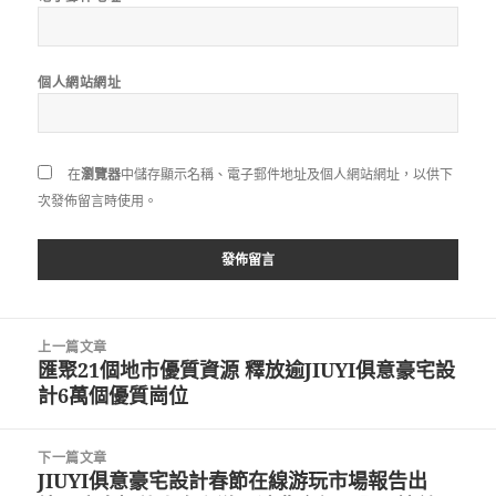
個人網站網址
在
瀏覽器
中儲存顯示名稱、電子郵件地址及個人網站網址，以供下
次發佈留言時使用。
文
上一篇文章
章
​匯聚21個地市優質資源 釋放逾JIUYI俱意豪宅設
上
導
計6萬個優質崗位
一
覽
篇
文
下一篇文章
章:
JIUYI俱意豪宅設計春節在線游玩市場報告出
下