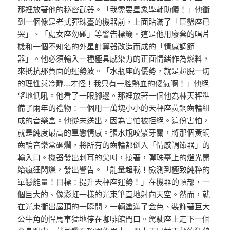
那裡放著他的秘密武器。「我需要星象學輔助儀！」他衝
到一個像是老式彈珠臺的機器前，上面貼滿了「巨蟹座已
哭」、「處女座勿碰」等警告標籤。這是他用廢棄的唱片
機和一個不知名的外星計算器改造而成的「情感調節
器」。他必須輸入一種極具感染力的正面情緒作為燃料，
來抵抗那負面的運勢波。「水瓶座的優勢，就是超脫一切
的理性與冷靜…才怪！我只有一腔熱血的傻氣啊！」他絕
望地低吼。他看了一眼腳邊。那裡放著一個他為林天秤準
備了兩年的禮物：一個用一萬塊小小的天秤座黃銅齒輪組
成的音樂盒。他從未送出，因為害怕被拒絕。這份害怕，
就是純度最高的單戀情感。張水瓶咬緊牙關，將那個黃銅
齒輪音樂盒砸爛，將所有的齒輪都倒入「情感調節器」的
輸入口。機器發出刺耳的尖叫，接著，彈珠臺上的燈光開
始瘋狂閃爍，發出警告。「能量超載！檢測到極致純粹的
單戀能量！目標：提升天秤座運勢！」在機器的頂部，一
個巨大的、像彩虹一樣的光束筆直地射向天空。然而，就
在光束衝出屋頂的一瞬間，一輛塗滿了金色、裝飾著巨大
公牛角的悍馬車猛地停在咖啡館門口。駕駛座上走下一個