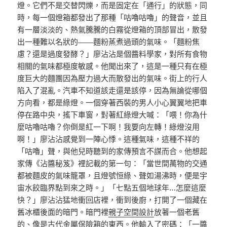
燈。它們不是交替閃爍，而是固定在「通行」的狀態，同
時，每一個燈箱都發出了那種「咕嚕咕嚕」的聲音，並且
有一層淡淡的、熱氣騰騰的白霧從燈箱的頂部冒出，散發
出一種難以名狀的——麵粉蒸煮過頭的氣味。「麵粉焦
慮？還是過度發酵？」廖沾沾是個醬料學家，對所有食物
相關的氣味都極度敏感。他聞出來了，這是一種只有在極
度巨大的麵團因為壓力過大而散發出的氣味。街上的行人
陷入了混亂。汽車不知道該走還是該停，因為無論從哪個
方向看，都是綠燈。一個穿著西裝的男人小心翼翼地把車
停在路中央，搖下車窗，對著紅綠燈大喊：「喂！你為什
麼咕嚕咕嚕？你倒是紅一下啊！我要向左轉！綠燈沒用
啊！」廖沾沾感覺到一陣心悸。這種氣味，這種不祥的
「咕嚕」聲，與他兒時聽到的家傳預言不謀而合。他想起
家傳《沾醬秘笈》裡記載的第一句：「當世間萬物的交通
都被麵皮的氣味籠罩，且燈號恒綠、聲如湯沸時，便是宇
宙水餃臨界點到來之時。」「七點五個地球年…怎麼這麼
快？」廖沾沾猛地衝回店裡，衝到後廚，打開了一個藏在
舊冰櫃後面的暗門。暗門裡
親子空間設計
放著一個老舊
的、像是古代金屬保險箱的東西。他輸入了密碼：「一醬