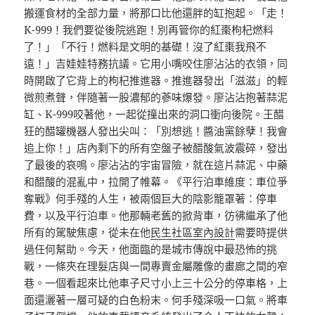
搬運食材的全部力量，將那口比他還胖的缸抱起。「走！
K-999！我們要從後院逃跑！別再管你的紅棗枸杞燃料
了！」「不行！燃料是文明的基礎！沒了紅棗我飛不
遠！」吉娃娃特務抗議。它用小嘴咬住廖沾沾的衣領，同
時開啟了它背上的枸杞推進器。推進器發出「滋滋」的輕
微煎煮聲，伴隨著一股濃郁的蔘味爆發。廖沾沾抱著蒜泥
缸、K-999咬著他，一起從撞出來的洞口衝向後院。王醋
狂的醋罐機器人發出尖叫：「別想逃！醬油黨餘孽！我會
追上你！」店內剩下的所有空盤子被醋酸氣波震碎，發出
了最後的哀鳴。廖沾沾的宇宙冒險，就在這片蒜泥、中藥
和醋酸的混亂中，拉開了帷幕。《平行泊車維度：車位爭
奪戰》何手殘的人生，被兩個巨大的陰影籠罩著：停車
費，以及平行泊車。他那輛老舊的掀背車，彷彿繼承了他
所有的駕駛焦慮，從未在他
民生社區室內設計
需要時提供
過任何幫助。今天，他面臨的是城市傳說中最恐怖的挑
戰，一條夾在理髮店與一間專賣金屬雕像的畫廊之間的窄
巷。一個看起來比他車子尺寸小上三十公分的停車格，上
面還灑著一層可疑的白色粉末。何手殘深吸一口氣。將車