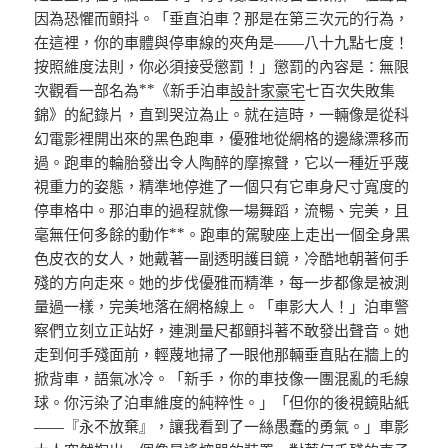
因為恐懼而顫抖。「垂直泊車？那是在第三次元的行為，
在這裡，你的車體與停車線的夾角是——八十九點七度！
按照維度法則，你必須接受懲罰！」懲罰的內容是：無限
次觀看一部名為**《新手泊車
設計家豪宅
七百次失敗集
錦》的紀錄片，直到哭泣為止。就在這時，一輛像是從科
幻電影裡開出來的黑色跑車，優雅地從網格的邊緣漂移而
過。跑車的輪胎發出令人陶醉的摩擦聲，它以一種近乎蔑
視重力的姿態，精準地停進了一個只有它車身尺寸寬度的
停車格中。那泊車的過程就像一場舞蹈，流暢、完美，且
毫無任何多餘的動作**。跑車的駕駛座上走出一個全身黑
色皮衣的女人，她戴著一副透明護目鏡，冷酷地朝著何手
殘的方向走來。她的步伐優雅而精準，每一步都像是被測
量過一樣，完美地落在網格線上。「車影大人！」泊車警
察們立刻立正站好，連測量尺都顫抖著不敢發出聲音。她
走到何手殘面前，輕蔑地掃了一眼他那輛垂直貼在牆上的
掀背車，語氣冰冷。「新手，你的車技像一團混亂的毛線
球。你污染了泊車維度的純粹性。」「但你的後視鏡貼紙
——『永不放棄』，讓我看到了一絲愚蠢的勇氣。」車影