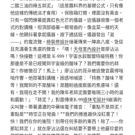
二醋三油四辣五蒜泥」（這是醬料界的基礎公式，只有像
他這樣的傳統派才會用）。保險箱打開，裡面沒有黃金，
只有一個閃爍著詭異紅色光芒的儀器。這儀器很像一個老
式的對講機，但頂部插著一根彎曲的、像韭菜一樣的天
線。他顫抖著拿起儀器，按下通話鈕。儀器發出「滋
——」的電流聲，
綠裝修設計
接著傳來一陣高八度、急促
且充滿養生焦慮的聲音。「喂！
天母室內設計
是廖沾沾
嗎！快接聽！這裡是 K-999！宇宙水餃聯盟特級特務！你
那邊是不是已經聞到宇宙級的酸味了？我們需要你的蒜
泥！你被徵召了！馬上！」廖沾沾的耳朵被這聲音震得嗡
嗡作響，他捏著對講機，困惑地喊道：「特務？酸味？等
等！我聞到的不是酸味！是麵粉過度膨脹的焦慮味！還
有，我現在走不開！我的陳年老蒜泥需要每隔三小時的溫
和震動！」「蒜泥？」對面傳來K-99
退休宅設計
9崩潰的
尖叫聲，帶著濃濃的中藥味電子雜音：「重點不是蒜泥！
重點是**時空正在彎曲！**我們的推進器快沒紅棗了！
快！我們在你的後院！別帶任何多餘的東西！除了——你
那缸蒜泥！」就在廖沾沾還在糾結要不要帶上他最珍愛的