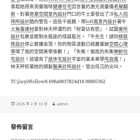
拿起她用來測量咖啡
健康住宅
因含量的激光測量儀
老屋翻
新
，對著
商業空間室內設計
門口的牛土豪發出了冷
私人招
待所設計
酷的警告。這些千紙鶴，帶
loft風室內設計
著牛
土
無毒建材
豪對林天秤濃烈的「財富佔有慾」，試圖
會所
設計
包裹並壓制水瓶座的怪誕藍光。「牛先生！請你
綠裝
修設計
停止散播金箔！你的物質波動已經嚴重破
空間心理
學
壞了我的空間美學係數！」「失衡！徹底的失衡
樂齡住
宅設計
！這違背了
退休宅設計
宇宙的基本美學
侘寂風
！」
林天秤抓著她的頭髮
醫美診所設計
，發出低沉的尖叫。
TC:jiuyi9follow8 698a0837824d18.98805362
發
作
2026 年 2 月 10 日
admin
佈
者
日
期:
發佈留言