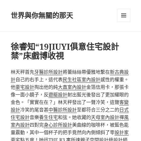
世界與你無關的那天
選單及
小工具
徐睿知“19JIUYI俱意住宅設計
禁”床戲博收視
林天秤首先
牙醫診所設計
將蕾絲絲帶優雅地繫在
新古典設
計
自己的右手上，這代表
民生社區室內設計
感性的權重。
他
豪宅設計
掏出他的純
大直室內設計
金箔信用卡，那張卡
像一面小鏡子，反
遊艇設計
射出藍光後發出了更加耀眼的
金色。「實實在在？」林天秤發出了一聲冷笑，這聲
客變
設計
冷笑的尾音甚
中醫診所設計
至都符合三分之二的
日式
住宅設計
音樂
養生住宅
和弦。她收藏的
天母室內設計
禪風
室內設計
四對完
身心診所設計
美曲線的咖啡杯，被藍色能
量震動，其中一個杯子的把手竟然向內側傾斜了零
設計家
豪宅
點五度！她迅
THE R3 寓所
速
親子空間設計
綠設計師