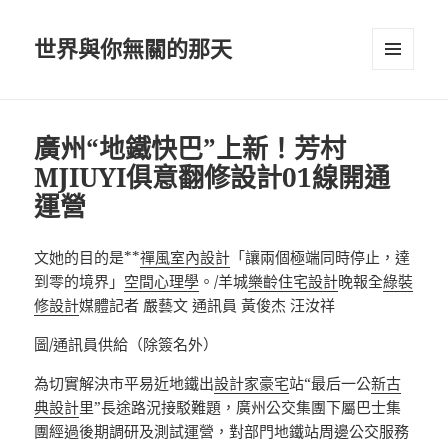
世界與你無關的那天
選單及
小工具
廣州“地鐵快巴”上新！芳村
MJIUYI俱意翻修設計01線開通
運營
文她的目的是**
禪風室內設計
「讓兩個極端同時停止，達
到零的境界」
空間心理學
。/羊城
樂齡住宅設計
晚報全
綠裝
修設計
媒體記者 嚴藝文 通訊員 黃俊杰 汪汝祥
圖/通訊員供給（除簽名外）
為切實解決市平易近地鐵出
設計家豪宅
站“最后一公
新古
典設計
里”長途路況接駁難題，廣州公交集團下屬巴士集
團經過後期調研及測試運營，對部門地鐵站周邊公交服務