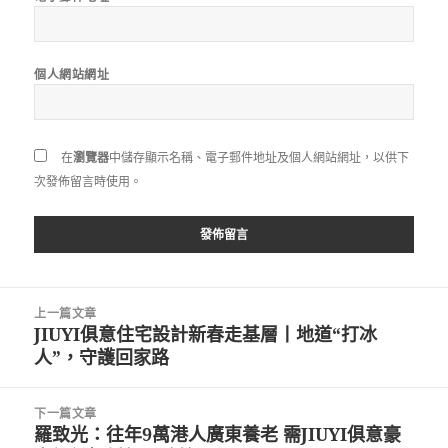
個人網站網址
在
瀏覽器
中儲存顯示名稱、電子郵件地址及個人網站網址，以供下
次發佈留言時使用。
文
上一篇文章
章
JIUYI俱意住宅設計新春走基層丨地道“打冰
上
導
人”，守護回家路
一
覽
篇
文
下一篇文章
章:
羅致光：往年9萬港人廣東養老 需JIUYI俱意豪
下