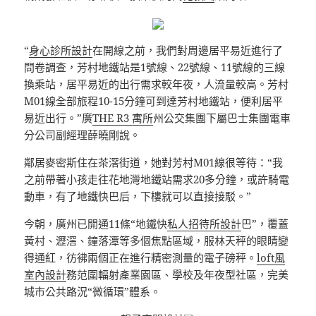
“
身心診所設計
在開線之前，我們對周邊居平易近進行了
問卷調查，芳村地鐵站是1號線、22號線、11號線的三線
換乘站，居平易近的出行需求較年夜，人流量較高。芳村
M01線全部旅程10-15分鐘可到達芳村地鐵站，便利居平
易近出行。”廣
THE R3 寓所
州公交集團下屬巴士集團電車
分公司副經理薛曉剛說。
鄰居麥密斯住在茶滘街道，她對芳村M01線很等待：“我
之前帶著小孩走往花地灣地鐵站需求20多分鐘，或許騎電
動車，有了地鐵快巴后，下樓就可以直接接駁。”
今朝，廣州已開通11條“地鐵快
私人招待所設計
巴”，覆蓋
黃村、瀝滘、鐘落潭等多個焦點區域，服林天秤的眼睛變
得通紅，彷彿兩個正在進行精密測量的電子磅秤。
loft風
室內設計
務范圍輻射產業園區、學校及年夜型社區，完美
城市公共路況“微循環”體系。