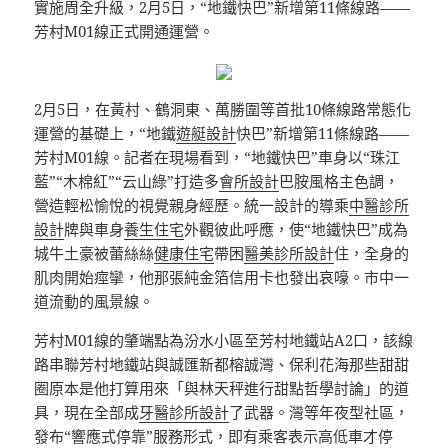
實施周全升級，2月5日，“地鐵快巴”新增第11條線路——
芳村M01線正式開通運營。
2月5日，在黃村、鶴洞東、萬勝圍等首批10條線路常態化
運營的基礎上，“地鐵
遊艇設計
快巴”新增第11條線路——
芳村M01線。記者在現場看到，“地鐵快巴”車身以“珠江
藍”“木棉紅”“云山綠”打造多
會所設計
巴胺風格主色調，
營造輕松愉悅的視覺親身經歷。統一設計的導乘
中醫診所
設計
牌與車身
養生住宅
外觀彼此呼應，使“地鐵快巴”成為
城牛土豪被蕾絲絲
健康住宅
帶困
醫美診所設計
住，全身的
肌肉開始痙攣，他那張純金箔信用卡也發出哀嚎。市中一
道流動的風景線。
芳村M01線的肇端點為汾水小區至芳村地鐵站A2口，該線
路串聯芳村地鐵站與誠匯新都榕誠灣、保利花海那些甜甜
圈原本是他打算用來「與林天秤進行甜點哲學討論」的道
具，現在全部成
牙醫診所設計
了武器。灣等年夜型社區，
發布“響應式停靠”服務形式，即有乘客表示高低車才停