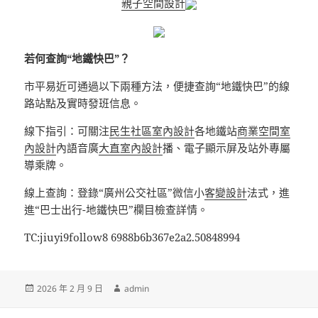
親子空間設計
若何查詢“地鐵快巴”？
市平易近可通過以下兩種方法，便捷查詢“地鐵快巴”的線
路站點及實時發班信息。
線下指引：可關注
民生社區室內設計
各地鐵站
商業空間室
內設計
內語音廣
大直室內設計
播、電子顯示屏及站外專屬
導乘牌。
線上查詢：登錄“廣州公交社區”微信小
客變設計
法式，進
進“巴士出行-地鐵快巴”欄目檢查詳情。
TC:jiuyi9follow8 6988b6b367e2a2.50848994
發
作
2026 年 2 月 9 日
admin
佈
者
日