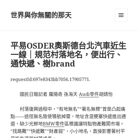
世界與你無關的那天
選單及
小工具
平易OSDER奧斯德台北汽車近生
一線｜規范村落地名，便出行、
通快遞、樹brand
requestId:697e8343bb7056.17905771.
國民日報記者 羅陽奇 孫海天
Audi零件
胡婧怡
村落復興過程中，“有地無名”“著名無標”曾是凸起痛
點——途徑無名致使導航掉靈，地址含混梗塞快遞進出通
道，缺少光鮮地
BMW零件
區標識讓特點物產難闖市場。
“找路難”“快遞難”“財產弱”，小小地名，直接影響著村平