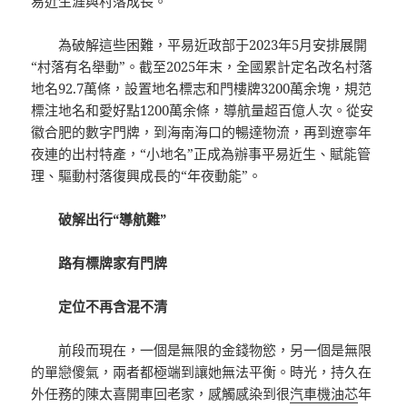
易近生涯與村落成長。
為破解這些困難，平易近政部于2023年5月安排展開
“村落有名舉動”。截至2025年末，全國累計定名改名村落
地名92.7萬條，設置地名標志和門樓牌3200萬余塊，規范
標注地名和愛好點1200萬余條，導航量超百億人次。從安
徽合肥的數字門牌，到海南海口的暢達物流，再到遼寧年
夜連的出村特產，“小地名”正成為辦事平易近生、賦能管
理、驅動村落復興成長的“年夜動能”。
破解出行“導航難”
路有標牌家有門牌
定位不再含混不清
前段而現在，一個是無限的金錢物慾，另一個是無限
的單戀傻氣，兩者都極端到讓她無法平衡。時光，持久在
外任務的陳太喜開車回老家，感觸感染到很
汽車機油芯
年