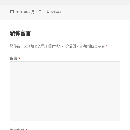
發
作
2026 年 2 月 1 日
admin
佈
者
日
期:
發佈留言
發佈留言必須填寫的電子郵件地址不會公開。
必填欄位標示為
*
留言
*