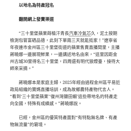
以地名為特產冠名
翻開網上發賣渠道
“三十里堡蘋果蒔植汗青長
汽車冷氣芯
久，泥土按期
檢測包管富硒品德，此刻下單兩三天就能抵家！”遼寧省
年夜連市金州區三十里堡街道的蘋果售賣直播間里，主播
蔣曉娜一邊展現鮮果，一邊講述地名由來，“這里因距金
州古城30里得名三十里堡，四周還有明代狼煙臺，接待大
師來采摘。”
蔣曉娜本是家庭主婦，2025年經由過程金州區平易近
政局組織的寶媽直播培訓，成為故鄉農特產物代言人。
“看到‘三十里堡蘋果’‘復州灣鹽田蝦’這些帶地名的特產走
向全國，特殊有成績感。”蔣曉娜說。
已經，金州區的優質特產面對“有特點無名牌、有產
物無流量”的窘境。