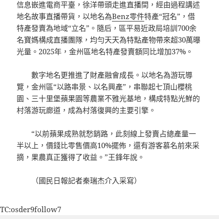
信息嵌進電商平臺，徐洋帶頭走進直播間，經由過程講述
地名故事直播帶貨，以地名為
Benz零件
特產“冠名”，借
特產發賣為地域“立名”。隨后，區平易近政局培訓700余
名寶媽構成直播團隊，均勻天天為特點產物帶來超30萬曝
光量。2025年，金州區地名特產發賣額同比增加37%。
數字地名更推進了財產融會成長。以地名為游玩導
覽，金州區“以路串景、以名興產”，串聯起七頂山櫻桃
園、三十里堡蘋果園等農業不雅光基地，構成特點光鮮的
村落游玩廊道，成為村落復興的主要引擎。
“以前蘋果成熟就愁銷路，此刻線上發賣占總產量一
半以上，價錢比零售價高10%擺佈，還有游客慕名前來采
摘，果農真正獲得了收益。”王鋒年說。
（國民日報記者秦瑞杰介入采寫）
TC:osder9follow7