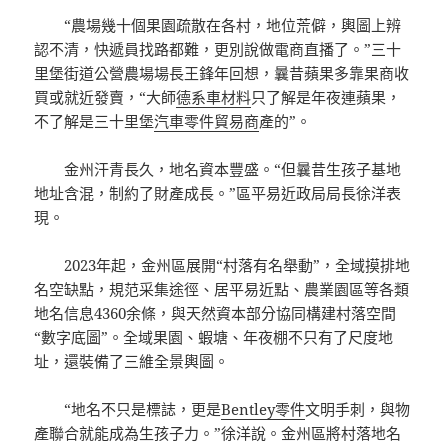
“農場幾十個果園疏散在各村，地位荒僻，輿圖上辨
認不清，快遞員找路都難，更別說做電商直播了。”三十
里堡街道公營農場場長王鋒年回想，曩昔蘋果多靠果商收
買或就近發賣，“大師
德系車材料
只了解是年夜連蘋果，
不了解是三十里堡
汽車零件貿易商
產的”。
金州汗青長久，地名資本豐盛。“但曩昔生孩子基地
地址含混，制約了財產成長。”區平易近政局局長徐洋表
現。
2023年起，金州區展開“村落有名舉動”，全域摸排地
名空缺點，規范采集途徑、居平易近點、農業園區等各類
地名信息4360余條，與天然資本部分協同構建村落空間
“數字底圖”。全域果園、蝦塘、年夜棚不只有了尺度地
址，還裝備了三維全景輿圖。
“地名不只是標誌，更是
Bentley零件
文明手刺，與物
產聯合就能成為生孩子力。”徐洋說。金州區將村落地名