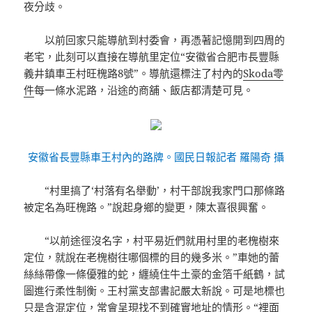
夜分歧。
以前回家只能導航到村委會，再憑著記憶開到四周的
老宅，此刻可以直接在導航里定位“安徽省合肥市長豐縣
義井鎮車王村旺槐路8號”。導航還標注了村內的
Skoda零
件
每一條水泥路，沿途的商舖、飯店都清楚可見。
安徽省長豐縣車王村內的路牌。國民日報記者 羅陽奇 攝
“村里搞了‘村落有名舉動’，村干部說我家門口那條路
被定名為旺槐路。”說起身鄉的變更，陳太喜很興奮。
“以前途徑沒名字，村平易近們就用村里的老槐樹來
定位，就說在老槐樹往哪個標的目的幾多米。”車她的蕾
絲絲帶像一條優雅的蛇，纏繞住牛土豪的金箔千紙鶴，試
圖進行柔性制衡。王村黨支部書記嚴太新說。可是地標也
只是含混定位，常會呈現找不到確實地址的情形。“裡面