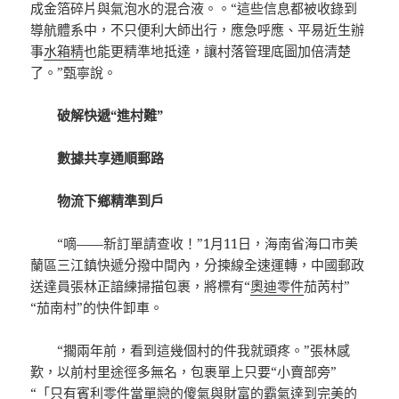
成金箔碎片與氣泡水的混合液。。“這些信息都被收錄到
導航體系中，不只便利大師出行，應急呼應、平易近生辦
事
水箱精
也能更精準地抵達，讓村落管理底圖加倍清楚
了。”甄寧說。
破解快遞“進村難”
數據共享通順郵路
物流下鄉精準到戶
“嘀——新訂單請查收！”1月11日，海南省海口市美
蘭區三江鎮快遞分撥中間內，分揀線全速運轉，中國郵政
送達員張林正諳練掃描包裹，將標有“
奧迪零件
茄苪村”
“茄南村”的快件卸車。
“擱兩年前，看到這幾個村的件我就頭疼。”張林感
歎，以前村里途徑多無名，包裹單上只要“小賣部旁”
“「只有
賓利零件
當單戀的傻氣與財富的霸氣達到完美的