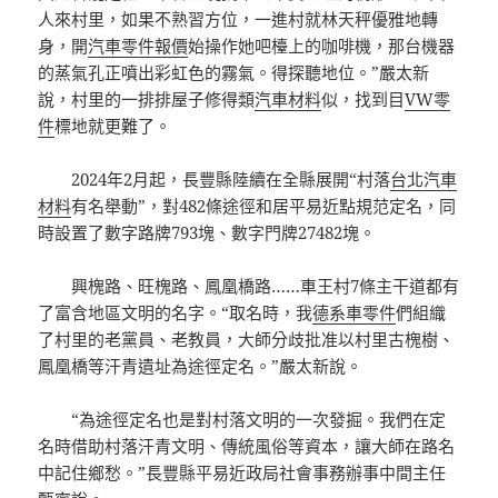
人來村里，如果不熟習方位，一進村就林天秤優雅地轉
身，開
汽車零件報價
始操作她吧檯上的咖啡機，那台機器
的蒸氣孔正噴出彩虹色的霧氣。得探聽地位。”嚴太新
說，村里的一排排屋子修得類
汽車材料
似，找到目
VW零
件
標地就更難了。
2024年2月起，長豐縣陸續在全縣展開“村落
台北汽車
材料
有名舉動”，對482條途徑和居平易近點規范定名，同
時設置了數字路牌793塊、數字門牌27482塊。
興槐路、旺槐路、鳳凰橋路……車王村7條主干道都有
了富含地區文明的名字。“取名時，我
德系車零件
們組織
了村里的老黨員、老教員，大師分歧批准以村里古槐樹、
鳳凰橋等汗青遺址為途徑定名。”嚴太新說。
“為途徑定名也是對村落文明的一次發掘。我們在定
名時借助村落汗青文明、傳統風俗等資本，讓大師在路名
中記住鄉愁。”長豐縣平易近政局社會事務辦事中間主任