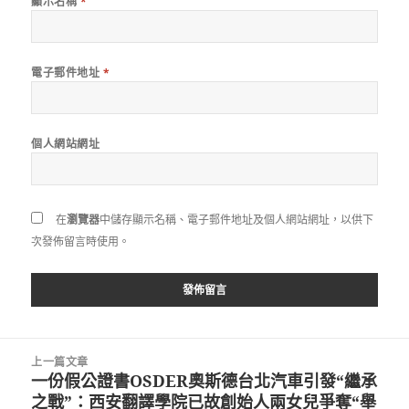
顯示名稱
*
電子郵件地址
*
個人網站網址
在
瀏覽器
中儲存顯示名稱、電子郵件地址及個人網站網址，以供下
次發佈留言時使用。
文
上一篇文章
章
一份假公證書OSDER奧斯德台北汽車引發“繼承
上
導
之戰”：西安翻譯學院已故創始人兩女兒爭奪“舉
一