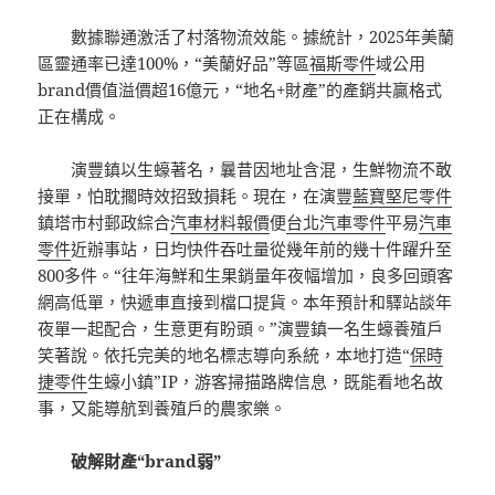
數據聯通激活了村落物流效能。據統計，2025年美蘭
區靈通率已達100%，“美蘭好品”等區
福斯零件
域公用
brand價值溢價超16億元，“地名+財產”的產銷共贏格式
正在構成。
演豐鎮以生蠔著名，曩昔因地址含混，生鮮物流不敢
接單，怕耽擱時效招致損耗。現在，在演豐
藍寶堅尼零件
鎮塔市村郵政綜合
汽車材料報價
便
台北汽車零件
平易
汽車
零件
近辦事站，日均快件吞吐量從幾年前的幾十件躍升至
800多件。“往年海鮮和生果銷量年夜幅增加，良多回頭客
網高低單，快遞車直接到檔口提貨。本年預計和驛站談年
夜單一起配合，生意更有盼頭。”演豐鎮一名生蠔養殖戶
笑著說。依托完美的地名標志導向系統，本地打造“
保時
捷零件
生蠔小鎮”IP，游客掃描路牌信息，既能看地名故
事，又能導航到養殖戶的農家樂。
破解財產“brand弱”