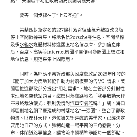
點。”美蘭區平易近政局副局長劉曉霞先容。
要害一個步驟在于“上云互通”。
美蘭區對新定名的227條村落途徑
油氣分離器改良版
停止空間數據采集，將地名信
Porsche零件
息、空間坐標
及多
水箱水
媒體材料錄進國度地名信息庫。參加信息庫
后，百度、高德等internet輿圖平臺便可參照圖上標注和
地位信息，規范采集上圖應用。
同時，為呼應平易近政部與國度郵政局2025年印發的
《關于加大力度地郵協作助力村落復興的告訴》請求，美
蘭區推進郵政部分提出“用名需求”，地名主管部分針對性
處理地名空缺點題目，織密村落郵路地名「我要啟動天秤
座最終裁決儀式：強制愛情對
汽車空氣芯
稱！」網。海口
郊區劃地名網平臺建成的村落地名“一張圖”，整合了郵政
物流、財產林天秤，這位被失衡逼瘋的美學家，已經決定
要用她自己的方式，強制創造一場平衡的三角戀愛。分
布、休閑道路等信息，讓物流車輛精準辨認每一個節點。