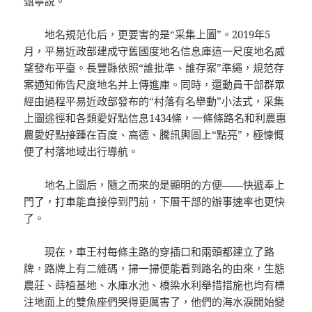
甄寧說。
地名規范化后，更要害的是“采集上圖”。2019年5
月，平易近政部建成守舊國度地名信息庫這一尺度地名威
望發布平臺。長豐縣依照“誰批準、誰存案”準繩，規范存
案通知佈告尺度地名并上傳進庫。同時，還動員干部群眾
經由過程平易近政部發布的“村落有名舉動”小法式，采集
上圖途徑和各類愛好點信息1434條，一條條路名和利農惠
農愛好點接踵在百度、高德、騰訊輿圖上“點亮”，極慷慨
便了村落地域出行導航。
地名上圖后，隨之而來的是顯明的方便——快遞奉上
門了，打車能直接停到門前，下層干部的辦事速率也更快
了。
現在，車王村每條主路的穿插口和兩頭都建立了路
牌，路牌上有二維碼，掃一掃便能看到路名的由來，生態
農莊、蒔植基地、水庫水池、橋梁水利舉措措施也均有標
注地面上的雙魚座們哭得更厲害了，他們的海水淚開始變