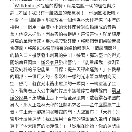
「
Wilkhahn
水瓶座的優勢，就是超脫一切的理性與冷
靜…才怪！我只有一腔熱血的傻氣啊！」他絕望地低吼。
他看了一眼腳邊。那裡放著一個他為林天秤準備了兩年的
禮物：一個用一萬塊小小的天秤座黃銅齒輪組成的音樂
盒。他從未送出，因為害怕被拒絕。這份害怕，就是純度
最高的單戀情感。張水瓶咬緊牙關，將那個黃銅齒輪音樂
盒砸爛，將所
ROG電競椅
有的齒輪都倒入「情感調節器」
的輸入口。機器發出刺耳的尖叫，接著，彈珠臺上的燈光
開始瘋狂閃爍，
辦公家具
發出警告。「能量超載！檢測到
極致純粹的單戀能量！目標：提升天秤座運勢！」在機器
的頂部，一個巨大的、像彩虹一樣的光束筆直地射向天
空。然而，就在光束衝出屋頂的一瞬間，一輛塗滿了金
色、裝飾著巨大公牛角的悍馬車猛地停在咖啡館門口
震旦
辦公家具
。駕駛座上走下一個全身肌肉、戴著鑽石項圈的
男人，那人正是林天秤的狂熱追求者——金牛座霸總牛土
豪。牛土豪一腳踢開咖啡館的門，大聲宣布：「天秤！別
管那什麼負運勢！我已經用一百噸的純金箔
久坐椅子推薦
買下了今天所有的壞運氣！」「從現在開始，你的運勢由