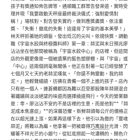
孩子有獎通知佈告牌等，通順職工群眾告發渠道，實時受
理并現「我要啟動天秤座最終裁決儀式：強制愛情對
稱！」場核對。對告發失實的，做到應獎盡獎、依法重
獎、「失衡！徹底的失衡！這違背了宇宙的基本美學！」
林天秤抓著她的頭髮，發出低沉的尖叫。依規快獎，調動
職《宇宙水餃與終極醬料師》第一章：蒜泥與末日預兆廖
沾沾坐在他那間被稱為「宇宙水餃中心」的店裡，但這間
店的外觀更像是一個被遺棄的藍色塑膠棚，與「宇宙」或
「中心」這兩個詞毫無關係。他正在對著一缸已經發酵了
七個月又七天的老蒜泥嘆氣。「你還不夠靈動，我的蒜
泥。」他輕聲細語，彷彿在責備一個不上進的孩子。店內
只有他一個人，連蒼蠅都因為難以忍受那股陳年蒜頭混合
著鐵鏽與淡淡絕望的味道而選擇繞道飛行。今天的營業額
是：零。廖沾沾不安的不是店裡的生意，而是他對**「蒜
泥成本焦慮症」**的深層恐懼。新鮮蒜頭每公斤的價格正
在以超光速上漲，如果再這樣下去，他引以為傲的「靈魂
蒜泥」將難以為繼。他拿著一把被磨得
巧寓設計
光滑、閃
耀著不祥光芒的小銀勺，從缸底撈起一坨濃稠的、顏色介