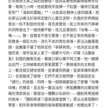
於灰綠與土黃之間的發酵物。這蒜泥被他照顧得像稀世珍
寶，每隔三小時，他就要用手指彈一下缸邊，確保它能感
受到**「溫和的震動」**，以助其在精神上達到圓滿。就
在廖沾沾專注於與蒜泥進行心靈交流時，外面的世界開始
發出一些不對勁的信號。首先是聲音。街上所有的汽車喇
叭同時發出了一個持續不斷、低沉且潮濕的「咕嚕——咕
嚕——」聲。這聲音不是引擎聲，也不是正常的鳴笛聲，
而像是一個巨大的、消化不良的胃在哀嚎。廖沾沾皺著眉
頭，這嚴重干擾了他蒜泥的「寧靜冥想」。他決定出去看
個究竟，順手從桌上拿了一張髒兮兮的，印著《沾醬秘
笈》封面的皺衛生紙，塞進口袋以備不時之需。他一腳踏
出店門，立刻被眼前的景象震驚了。整條城市的主幹道
上，數百個交通信號燈，從東邊到西邊，從高架橋到巷弄
口，全部變成了綠燈。它們不是交替閃爍，而是固定在
「通行」的狀態，同時，每一個燈箱都發出了那種「咕嚕
咕嚕」的聲音，並且有一層淡淡的、熱氣騰騰的白霧從燈
箱的頂部冒出，散發出一種難以名狀的——麵粉蒸煮過頭
的氣味。「麵粉焦慮？還是過度發酵？」廖沾沾是個醬料
學家，對所有食物相關的氣味都極度敏感。他聞出來了，