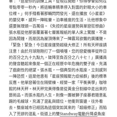
車：「這是你的訓練工具，從現在開始，你得學會如何在
零點零零一秒內，將這輛車精準停入對面的針眼大小的車
位裡。」何手殘看著那輛閃閃發光、還在播放《小星星》
的嬰兒車，感到一陣眩暈。泊車維度的生活，比他想象中
還要無理頭一百萬倍。《失控的星座運勢與單戀狂想曲》
張水瓶從他那張覆蓋著七層舊報紙的單人床上驚醒，不是
因為鬧鐘，而是因為屋頂傳來了一陣震耳欲聾的廣播聲。
「緊急！緊急！今日星座運勢超級大修正！所有天秤座請
注意！由於月球剛剛打了一個噴嚏，您的戀愛機率從昨日
的百分之九十九點九，陡降至負百分之八十七！」廣播員
的聲音聽起來像是一個正在經歷中年危機的雙子座，充滿
了戲劇性的絕望。張水瓶，一個典型的水瓶座，立刻感到
一陣恐慌，這是他患有「星座預報壓力症候群」後的標準
反應。他單戀著住在隔壁棟、經營一家「平衡美學」咖啡
館的林天秤。林天秤完美得像是從黃金分割線中走出來的
藝術品。而張水瓶的人生，則像一團被獅子座暴君隨意亂
踢的毛線球，充滿了混亂與錯位。他衝到窗邊，往外看
去。整座城市已經因為這個突如其來的「超級修正」而陷
入了荒謬的混亂。街道上的雙
Standway電動升降桌
魚座