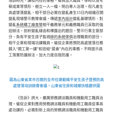
培訓時光、課程內在的事務、餐與加入職員、學時以及考
察成果等情形，樹立一人一檔，明白專人治理。但凡產生
高處墜落變亂，相干部分必需在變亂產生15日內組織召開
變亂現場警示教導會議，傳遞
室內設計
變亂基礎情形、對
變亂
系統櫃工廠直營
相干義務單元和義務職員已采取的強
迫辦法，剖析變亂緣由和裸露出的題目，警示行業主管部
分、負有平安生孩子監視
綠的系統傢俱
治理職責的部分、
相干企業和現場功課職員。催促企業將預防高處墜落任務
歸入“
開工
第一課”和班組“晨會”內在的事務，不時提示員
工落實防護辦法，加大力度自我防護。
圖為山東省某市召開的全市住建範疇平安生孩子暨預防高
處墜落培訓錄像會議。山東省住房和城鄉扶植廳供圖
《告訴》誇大，嚴厲勞務調派職員和機動用工職員治
理。催促企業對應用勞務調派職員和機動用工職員從事高
處功課的，必需對新上崗的勞務調派職員和機動用工職員