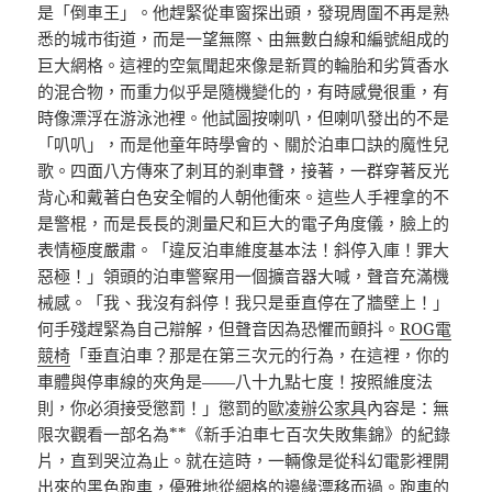
是「倒車王」。他趕緊從車窗探出頭，發現周圍不再是熟
悉的城市街道，而是一望無際、由無數白線和編號組成的
巨大網格。這裡的空氣聞起來像是新買的輪胎和劣質香水
的混合物，而重力似乎是隨機變化的，有時感覺很重，有
時像漂浮在游泳池裡。他試圖按喇叭，但喇叭發出的不是
「叭叭」，而是他童年時學會的、關於泊車口訣的魔性兒
歌。四面八方傳來了刺耳的剎車聲，接著，一群穿著反光
背心和戴著白色安全帽的人朝他衝來。這些人手裡拿的不
是警棍，而是長長的測量尺和巨大的電子角度儀，臉上的
表情極度嚴肅。「違反泊車維度基本法！斜停入庫！罪大
惡極！」領頭的泊車警察用一個擴音器大喊，聲音充滿機
械感。「我、我沒有斜停！我只是垂直停在了牆壁上！」
何手殘趕緊為自己辯解，但聲音因為恐懼而顫抖。
ROG電
競椅
「垂直泊車？那是在第三次元的行為，在這裡，你的
車體與停車線的夾角是——八十九點七度！按照維度法
則，你必須接受懲罰！」懲罰的
歐凌辦公家具
內容是：無
限次觀看一部名為**《新手泊車七百次失敗集錦》的紀錄
片，直到哭泣為止。就在這時，一輛像是從科幻電影裡開
出來的黑色跑車，優雅地從網格的邊緣漂移而過。跑車的