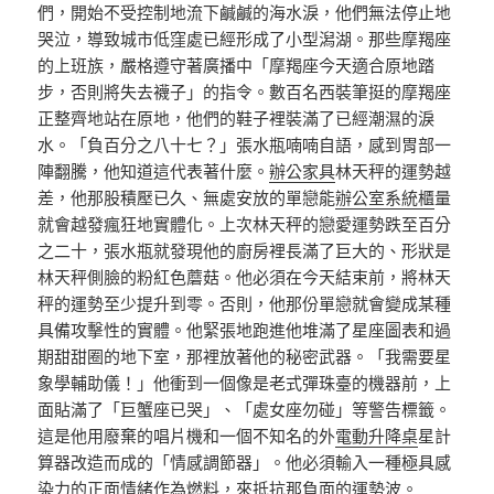
們，開始不受控制地流下鹹鹹的海水淚，他們無法停止地
哭泣，導致城市低窪處已經形成了小型潟湖。那些摩羯座
的上班族，嚴格遵守著廣播中「摩羯座今天適合原地踏
步，否則將失去襪子」的指令。數百名西裝筆挺的摩羯座
正整齊地站在原地，他們的鞋子裡裝滿了已經潮濕的淚
水。「負百分之八十七？」張水瓶喃喃自語，感到胃部一
陣翻騰，他知道這代表著什麼。
辦公家具
林天秤的運勢越
差，他那股積壓已久、無處安放的單戀能
辦公室系統櫃
量
就會越發瘋狂地實體化。上次林天秤的戀愛運勢跌至百分
之二十，張水瓶就發現他的廚房裡長滿了巨大的、形狀是
林天秤側臉的粉紅色蘑菇。他必須在今天結束前，將林天
秤的運勢至少提升到零。否則，他那份單戀就會變成某種
具備攻擊性的實體。他緊張地跑進他堆滿了星座圖表和過
期甜甜圈的地下室，那裡放著他的秘密武器。「我需要星
象學輔助儀！」他衝到一個像是老式彈珠臺的機器前，上
面貼滿了「巨蟹座已哭」、「處女座勿碰」等警告標籤。
這是他用廢棄的唱片機和一個不知名的外
電動升降桌
星計
算器改造而成的「情感調節器」。他必須輸入一種極具感
染力的正面情緒作為燃料，來抵抗那負面的運勢波。