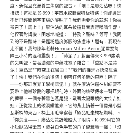
度、急促且充滿養生焦慮的聲音。「喂！是廖沾沾嗎！快
接聽！這裡是 K-999！宇宙水餃聯盟特級特務！你那邊是
不是已經聞到宇宙級的酸味了？我們需要你的蒜泥！你被
徵召了！馬上！」廖沾沾的耳朵被這聲音震得嗡嗡作響，
他捏著對講機，困惑地喊道：「特務？酸味？等等！我聞
到的不是酸味！是麵粉過度膨脹的焦慮味！還有，我現在
走不開！我的陳年老蒜
Herman Miller Aeron
泥需要每
隔三小時的溫和震動！」「蒜泥？」對面傳來K-999崩潰
的尖叫聲，帶著濃濃的中藥味電子雜音：「重點不是蒜
泥！重點是**時空正在彎曲！**我們的推進器快沒紅棗
了！快！我們在你的後院！別帶任何多餘的東西！除了
——你那缸
護脊工學椅
蒜泥！」就在廖沾沾還在糾結要不
要帶上他最珍愛的那把銀勺時，外面的牆壁傳來一聲巨大
的撞擊。一個穿著黑色燕尾服、戴著太陽眼鏡的太空吉娃
娃，正從牆上的破洞鑽進來。它的背上揹著一個像是小型
瓦斯桶的東西，桶上用毛筆寫著「極品紅棗枸杞燃料」。
「你怎麼——」廖沾沾驚訝地瞪大了眼睛。K-999用它的
小短腿站得筆直，戴著白色手套的爪子優雅地一揮：「沒