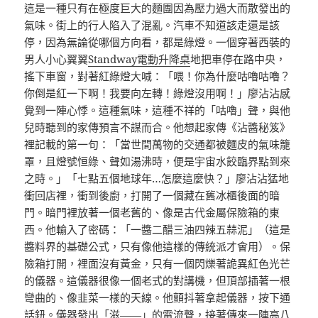
這是一種只有在極度巨大的麵團因為壓力過大而散發出的
氣味。街上的行人陷入了混亂。汽車不知道該走還是該
停，因為無論從哪個方向看，都是綠燈。一個穿著西裝的
男人小心翼翼
Standway電動升降桌
地把車停在路中央，
搖下車窗，對著紅綠燈大喊：「喂！你為什麼咕嚕咕嚕？
你倒是紅一下啊！我要向左轉！綠燈沒用啊！」廖沾沾感
覺到一陣心悸。這種氣味，這種不祥的「咕嚕」聲，與他
兒時聽到的家傳預言不謀而合。他想起家傳《沾醬秘笈》
裡記載的第一句：「當世間萬物的交通都被麵皮的氣味籠
罩，且燈號恒綠、聲如湯沸時，便是宇宙水餃臨界點到來
之時。」「七點五個地球年…怎麼這麼快？」廖沾沾猛地
衝回店裡，衝到後廚，打開了一個藏在舊冰櫃後面的暗
門。暗門裡放著一個老舊的、像是古代金屬保險箱的東
西。他輸入了密碼：「一醬二醋三油四辣五蒜泥」（這是
醬料界的基礎公式，只有像他這樣的傳統派才會用）。保
險箱打開，裡面沒有黃金，只有一個閃爍著詭異紅色光芒
的儀器。這儀器很像一個老式的對講機，但頂部插著一根
彎曲的、像韭菜一樣的天線。他顫抖著拿起儀器，按下通
話鈕。儀器發出「滋——」的電流聲，接著傳來一陣高八