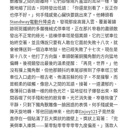
獸雕像之間的距離時，它們卻像兩片羞澀的耳朵一樣，優
雅地縮了回去。同時發出低語：「你還是別看了，反正你
也停不好。」何手殘感覺心臟快要跳出來了。他轉頭看
Standway電動升降桌
去，發現那座高聳入雲、覆蓋著鏽
跡斑斑鐵網的多層機械式停車塔，正在那片窄巷的盡頭散
發出不正常的綠光。這棟停車塔是個異類，它的三號車位
始終空著，並且傳說只要有人敢在它面前失敗十八次，就
會被傳送到一個泊車地獄。他已經失敗了十七次。現在是
第十八次。他打了方向盤，車頭朝著銅獨角獸的方向猛地
偏轉。後視鏡發出最後的溫柔提醒：「再見，世界。」他
沒有撞上獨角獸，但他那顫抖的車尾卻擦到了停車塔三號
車位入口處的一根古老、佈滿苔蘚的柱子。不是撞擊，而
是輕柔的碰觸，像戀人之間的耳語。接著，一道濃郁的、
像薄荷口香糖一樣的綠色光芒。猛地從柱子爆發出來，瞬
間吞噬了何手殘和他的掀背車。光芒消失後，窄巷恢復了
平靜，只剩下獨角獸雕像一臉困惑的表情。何手殘感覺一
陣天旋地轉，等他回過神來，他的車
Enjoy121
子竟然垂
直停在一個貼滿了巨大獎狀的牆壁上。獎狀上寫著：「完
美倒車入庫獎——第零點零零零零零九度偏差。」落款人