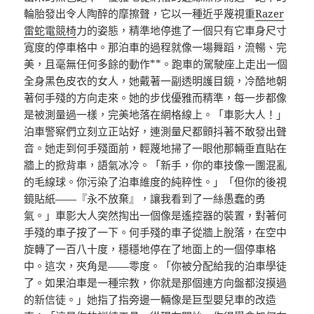
輪胎發出令人陶醉的摩擦聲，它以一種近乎蔑視重
Razer
雷蛇電競椅
力的姿態，精準地停進了一個只有它車身尺寸
寬度的停車格中。那泊車的過程就像一場舞蹈，流暢、完
美，且毫無任何多餘的動作**。跑車的駕駛座上走出一個
全身黑色皮衣的女人，她戴著一副透明護目鏡，冷酷地朝
著何手殘的方向走來。她的步伐優雅而精準，每一步都像
是被測量過一樣，完美地落在網格線上。「車影大人！」
泊車警察們立刻立正站好，連測量尺都顫抖著不敢發出聲
音。她走到何手殘面前，輕蔑地掃了一眼他那輛垂直貼在
牆上的掀背車，語氣冰冷。「新手，你的車技像一團混亂
的毛線球。你污染了泊車維度的純粹性。」「但你的後視
鏡貼紙——『永不放棄』，讓我看到了一絲愚蠢的勇
氣。」車影大人突然掏出一個像是遙控器的裝置，對著何
手殘的車子按了一下。何手殘的車子從牆上脫落，在空中
旋轉了一百八十度，穩穩地停在了地面上的一個停車格
中。這次，夾角是——零度。「你被分配給我的泊車學徒
了。如果泊車是一種宗教，你就是那個連方向盤都沒摸過
的新信徒。」她指了指旁邊一輛像是巨型嬰兒車的改造