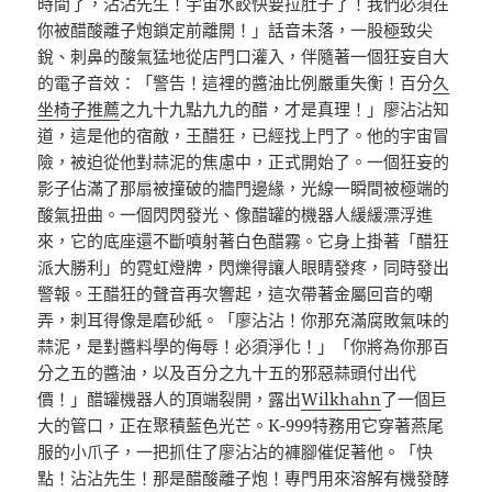
時間了，沾沾先生！宇宙水餃快要拉肚子了！我們必須在
你被醋酸離子炮鎖定前離開！」話音未落，一股極致尖
銳、刺鼻的酸氣猛地從店門口灌入，伴隨著一個狂妄自大
的電子音效：「警告！這裡的醬油比例嚴重失衡！百分
久
坐椅子推薦
之九十九點九九的醋，才是真理！」廖沾沾知
道，這是他的宿敵，王醋狂，已經找上門了。他的宇宙冒
險，被迫從他對蒜泥的焦慮中，正式開始了。一個狂妄的
影子佔滿了那扇被撞破的牆門邊緣，光線一瞬間被極端的
酸氣扭曲。一個閃閃發光、像醋罐的機器人緩緩漂浮進
來，它的底座還不斷噴射著白色醋霧。它身上掛著「醋狂
派大勝利」的霓虹燈牌，閃爍得讓人眼睛發疼，同時發出
警報。王醋狂的聲音再次響起，這次帶著金屬回音的嘲
弄，刺耳得像是磨砂紙。「廖沾沾！你那充滿腐敗氣味的
蒜泥，是對醬料學的侮辱！必須淨化！」「你將為你那百
分之五的醬油，以及百分之九十五的邪惡蒜頭付出代
價！」醋罐機器人的頂端裂開，露出
Wilkhahn
了一個巨
大的管口，正在聚積藍色光芒。K-999特務用它穿著燕尾
服的小爪子，一把抓住了廖沾沾的褲腳催促著他。「快
點！沾沾先生！那是醋酸離子炮！專門用來溶解有機發酵