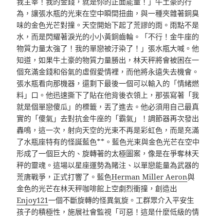
我主宰！我的金錢，就是你的正面能量！」牛土豪的行
為，讓張水瓶的光束在空中瞬間扭曲，與一種夾雜著銅臭
味的金色光芒對撞。天空開始下起了荒謬的雨。雨點不是
水，而是閃耀著淚光的小小黃銅齒輪。「不行！金牛座的
物質力量太強了！我的單戀被汙染了！」張水瓶大喊。他
知道，如果牛土豪的物質力量勝出，林天秤將會被困在一
個充滿金錢和俗氣的虛假愛情裡，而他將永遠失去機會。
張水瓶看向那機器，還剩下最後一個可以輸入的「情緒燃
料」口。他迅速撕下了貼在他背後衣領上，那張寫著「我
就是個單戀傻瓜」的標籤，丟了進去。他必須用自己最真
實的「傻氣」去對抗金牛座的「霸氣」！調節器再次發出
轟鳴，這一次，射向天空的光束不再是彩虹色，而是充滿
了水瓶座特有的怪誕藍色**。藍色光束與金色光芒在空中
形成了一個巨大的、旋轉著的太極圖案，像是在爭奪林天
秤的靈魂。這場以星座運勢為賭注、以單戀能量為武器的
荒唐戰爭，正式打響了。藍色
Herman Miller Aeron
與
金色的光芒在林天秤咖啡館上空劇烈衝撞，創造出
Enjoy121
一個不斷旋轉的怪異氣旋。工群眾介入平安生
孩子的積極性，施展社會監視「可惡！這是什麼低級的情