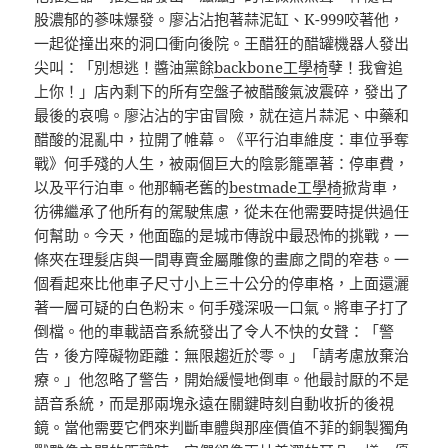
股濃郁的蔘味爆發。廖沾沾抱著蒜泥缸、K-999咬著他，
一起從撞出來的洞口衝向後院。王醋狂的醋罐機器人發出
尖叫：「別想逃！醬油黨餘
backbone工學椅
孽！我會追
上你！」店內剩下的所有空盤子被醋酸氣波震碎，發出了
最後的哀鳴。廖沾沾的宇宙冒險，就在這片蒜泥、中藥和
醋酸的混亂中，拉開了帷幕。《平行泊車維度：車位爭奪
戰》何手殘的人生，被兩個巨大的陰影籠罩著：停車費，
以及平行泊車。他那輛老舊的
bestmade工學椅
掀背車，
彷彿繼承了他所有的駕駛焦慮，從未在他需要時提供過任
何幫助。今天，他面臨的是城市傳說中最恐怖的挑戰，一
條夾在理髮店與一間專賣金屬雕像的畫廊之間的窄巷。一
個看起來比他車子尺寸小上三十公分的停車格，上面還灑
著一層可疑的白色粉末。何手殘深吸一口氣。將車子打了
倒檔。他的車載語音系統發出了令人不快的女聲：「警
告，後方障礙物距離：無限趨近於零。」「請考慮放棄治
療。」他忽略了警告，開始緩慢地倒車。他最討厭的不是
語音系統，而是那兩塊永遠在關鍵時刻自動收折的後視
鏡。當他需要它們來判斷車體與那座價值不菲的銅製獨角