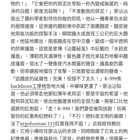
物的！」「它會把你的蒜泥在零點一秒內變成無菌的、純
淨的白醋！那是浩劫啊！」「不准動我的蒜泥！」廖沾沾
發出了醬料學家對待信仰般的怒吼。他以一種專業包水餃
的極限速度，從旁邊的麵粉堆中抓起了兩團麵皮。麵皮被
他用氣功般的捏製手法，瞬間擴大成直徑三公尺的巨大麵
皮。他猛地擲出，兩張麵皮在空中交疊，變成一個半透明
的防禦護盾。這就是家傳《沾醬秘笈》中記載的「水餃皮
護盾」，薄韌而充滿彈性。藍色離子炮光束猛烈地擊中麵
皮護盾，發出了一聲像是汽水開蓋的聲音。護盾劇烈震
動，但奇蹟般地擋住了攻擊，只是散發出濃郁的麵香。
「這麵皮的延展性！完美！但撐不了太久！」K-999焦
backbone工學椅
急地大喊，中藥味更濃了。廖沾沾知
道，他必須帶走他那缸陳年老蒜泥，那是宇宙的希望。他
跑到蒜泥缸前，使出他搬運食材的全部力量，將那口比他
還胖的缸抱起。「走！K-999！我們要從後院逃跑！別再
管你的紅棗枸杞燃料了！」「不行！燃料是文明的基礎！
沒了
ergohuman 111
紅棗我飛不遠！」吉娃娃特務抗
議。它用小嘴咬住廖沾沾的衣領，同時開啟了它背上的枸
杞推進器。推進器發出「滋滋」的輕微煎煮聲，伴隨著一