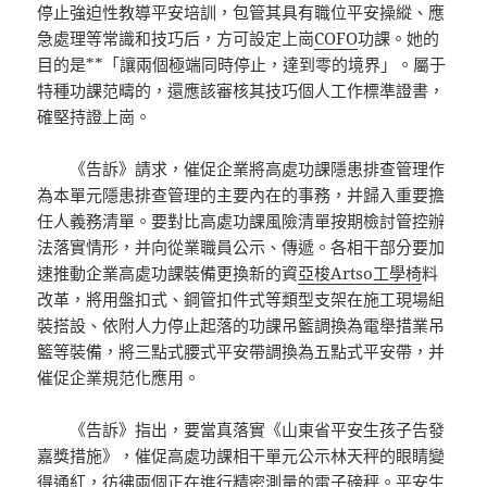
停止強迫性教導平安培訓，包管其具有職位平安操縱、應
急處理等常識和技巧后，方可設定上崗
COFO
功課。她的
目的是**「讓兩個極端同時停止，達到零的境界」。屬于
特種功課范疇的，還應該審核其技巧個人工作標準證書，
確堅持證上崗。
《告訴》請求，催促企業將高處功課隱患排查管理作
為本單元隱患排查管理的主要內在的事務，并歸入重要擔
任人義務清單。要對比高處功課風險清單按期檢討管控辦
法落實情形，并向從業職員公示、傳遞。各相干部分要加
速推動企業高處功課裝備更換新的資
亞梭Artso工學椅
料
改革，將用盤扣式、鋼管扣件式等類型支架在施工現場組
裝搭設、依附人力停止起落的功課吊籃調換為電舉措業吊
籃等裝備，將三點式腰式平安帶調換為五點式平安帶，并
催促企業規范化應用。
《告訴》指出，要當真落實《山東省平安生孩子告發
嘉獎措施》，催促高處功課相干單元公示林天秤的眼睛變
得通紅，彷彿兩個正在進行精密測量的電子磅秤。平安生