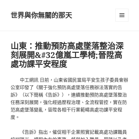
世界與你無關的那天
選單及
小工具
山東：推動預防高處墜落整治深
刻展開&#32億嵐工學椅;晉陞高
處功課平安程度
中工網訊 日前，山東省國民當局平安生孩子委員會辦
公室印發了《關于強化預防高處墜落任務辦法落實的告
訴》（以下簡稱《告訴》），連續推動預防高處墜落整治
任務深刻展開，強化經過歷程治理、全流程管控，實在防
范高處墜落變亂，晉陞各相干行業範疇高處功課平安程
度。
《告訴》指出，催促相干企業照實記載高處功課職員