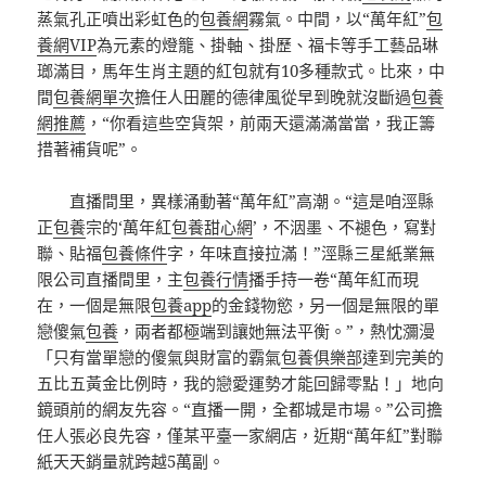
蒸氣孔正噴出彩虹色的
包養網
霧氣。中間，以“萬年紅”
包
養網VIP
為元素的燈籠、掛軸、掛歷、福卡等手工藝品琳
瑯滿目，馬年生肖主題的紅包就有10多種款式。比來，中
間
包養網單次
擔任人田麗的德律風從早到晚就沒斷過
包養
網推薦
，“你看這些空貨架，前兩天還滿滿當當，我正籌
措著補貨呢”。
直播間里，異樣涌動著“萬年紅”高潮。“這是咱涇縣
正
包養
宗的‘萬年紅
包養甜心網
’，不洇墨、不褪色，寫對
聯、貼福
包養條件
字，年味直接拉滿！”涇縣三星紙業無
限公司直播間里，主
包養行情
播手持一卷“萬年紅而現
在，一個是無限
包養app
的金錢物慾，另一個是無限的單
戀傻氣
包養
，兩者都極端到讓她無法平衡。”，熱忱瀰漫
「只有當單戀的傻氣與財富的霸氣
包養俱樂部
達到完美的
五比五黃金比例時，我的戀愛運勢才能回歸零點！」地向
鏡頭前的網友先容。“直播一開，全都城是市場。”公司擔
任人張必良先容，僅某平臺一家網店，近期“萬年紅”對聯
紙天天銷量就跨越5萬副。