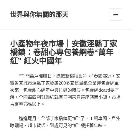
世界與你無關的那天
選單及
小工具
小產物年夜市場｜安徽涇縣丁家
橋鎮：卷甜心專包養網卷“萬年
紅” 紅火中國年
“千門萬戶曈曈日，總把新桃換舊符。”春節鄰近，安
徽省宣城市涇縣丁家橋鎮200多家信畫紙企業迎
包養網單
次
來一
包養甜心網
年中最忙碌的時辰。
包養網dcard
要了
解，全國每四副對聯紙就有三副來自這座皖南小鎮，市場
占有率75%以上。
進進尾月，全部丁家橋鎮更“紅”了，工場車間、戶外
晾曬場、超市貨架，到處可見的“紅”襯托著年味。