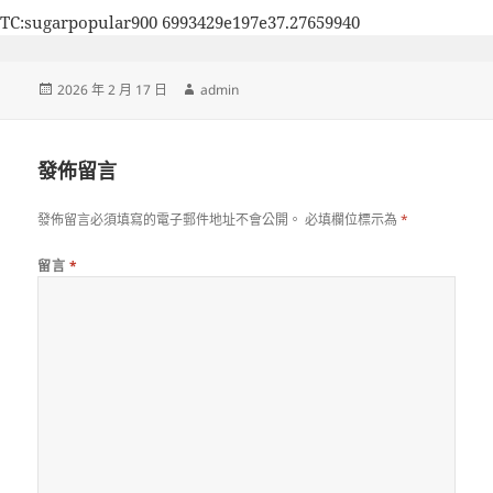
TC:sugarpopular900 6993429e197e37.27659940
發
作
2026 年 2 月 17 日
admin
佈
者
日
期:
發佈留言
發佈留言必須填寫的電子郵件地址不會公開。
必填欄位標示為
*
留言
*