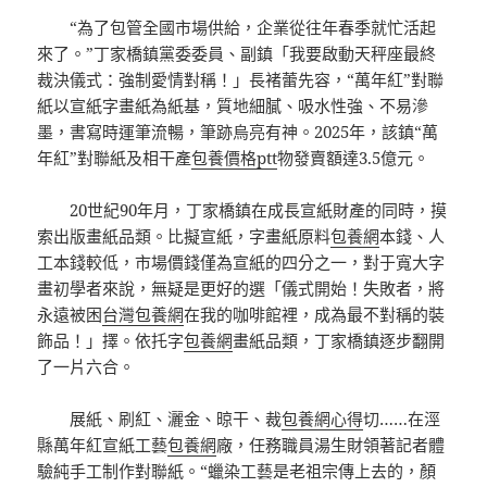
“為了包管全國市場供給，企業從往年春季就忙活起
來了。”丁家橋鎮黨委委員、副鎮「我要啟動天秤座最終
裁決儀式：強制愛情對稱！」長褚蕾先容，“萬年紅”對聯
紙以宣紙字畫紙為紙基，質地細膩、吸水性強、不易滲
墨，書寫時運筆流暢，筆跡烏亮有神。2025年，該鎮“萬
年紅”對聯紙及相干產
包養價格ptt
物發賣額達3.5億元。
20世紀90年月，丁家橋鎮在成長宣紙財產的同時，摸
索出版畫紙品類。比擬宣紙，字畫紙原料
包養網
本錢、人
工本錢較低，市場價錢僅為宣紙的四分之一，對于寬大字
畫初學者來說，無疑是更好的選「儀式開始！失敗者，將
永遠被困
台灣包養網
在我的咖啡館裡，成為最不對稱的裝
飾品！」擇。依托字
包養網
畫紙品類，丁家橋鎮逐步翻開
了一片六合。
展紙、刷紅、灑金、晾干、裁
包養網心得
切……在涇
縣萬年紅宣紙工藝
包養網
廠，任務職員湯生財領著記者體
驗純手工制作對聯紙。“蠟染工藝是老祖宗傳上去的，顏