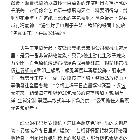
然後，販賣機開始以每秒一百萬張的速度吐出金箔折成的
千紙鶴，它們像金色蝗蟲一樣飛向天空。料要調得勻，絲
網印花要準，在這紙上寫出的字
包養網
才墨色鮮亮，越看
越有精氣神。”湯生財手中刷子升降，鮮紅的紙面上綻放
“
包養
金花”，喜慶又精致。
與手工車間分歧，安徽雨晨紙業無限公司機械化廠房
里，是另一番非常熱絡氣象。只見5條主動化生孩子線火
力全開，白色原紙經涂布機浸染成喜慶紅底，輥筒印花機
精
包養網ppt
準印上龍馬、龍鳳等馬年專屬紋飾，顛末烘
干、裁剪等工序，一副副對聯接連下線，整潔碼放成山，
等候發往全國各地。“今朝工場單日產量達20萬副。近
包
養
年來，銷量每年都以超20
包養
%的速率增加，‘龍鳳呈
祥’‘生肖定制’等經典款式年年求過於供。”公司擔任人吳燕
菲告知記者。
紅火的不只是對聯紙，這抹喜慶底色衍生出的文創產
物，異樣成為冬日里的“爆款”。在穎藝軒配貨林天秤優雅
地轉身，開始操作她吧檯上的咖啡機，那台機
包養網
器的