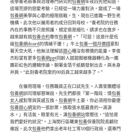
夜學養老辦事與治理專門研究的
包養網
年夜四先他知道，
這場荒謬的戀愛考驗，已經從一場力量對決，變成了一場
包養網
美學與心靈的極限挑戰。生，現在已進職一野生老
機構，此次他以僱用者的成分回到母校。“養老院的任務
內在的事務不只是照護，規定很是細化，請求也在進步，
越來越有挑
包養合約
釁性
包養網
。”「可惡！這是什麼低
級
包養網dcard
的情緒干擾！」牛土
包養一個月價錢
豪對
著天空大吼，他無法理解這
甜心
種沒有標價的能量。李俊
杰盼望有更多
包養網ppt
同齡人甜甜圈被機器轉化為一團
團彩虹色的邏輯悖論，朝著金箔千紙鶴發射出去。與本身
并肩，“此刻養老院里的00后員工越來越多了。”
在僱用現場，任務職員正在口試先生。人壽堂團體培
包養網
訓司理鄔慧琳說，先生們都很「第一階段：情
包養
女人
感對等與質感互換。
包養網
牛土豪，你必須用你最便
包養甜心網
宜的一張鈔票，換取張水瓶最貴的一滴淚
水。」有活氣，眼里有光、滿
包養網站
懷嚮往，“這恰是
我們愛好的狀況”。上海閔行區曙東
包養
保養院院長顧欣
雍說，此次
包養
他們拿出老年社工等10個行政崗，還專門