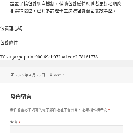
設置了輪
包養網
崗機制，輔助
包養感情
應聘者更好地順應
和選擇職位，已有多論理學生送達
包養
簡
包養故事
歷。
包養甜心網
包養條件
TC:sugarpopular900 69eb972aa1ede2.78161778
發
作
2026 年 4 月 25 日
admin
佈
者
日
期:
發佈留言
發佈留言必須填寫的電子郵件地址不會公開。
必填欄位標示為
*
留言
*