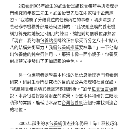
2
包養網
005年誕生的武金怡是該校養老辦事與治理專
門研究的年夜三先生。武金怡曾先后在兩家相干企業練
習。“我體驗了分歧職位的任務內在的事務，初步清楚了
養老辦事機構外部是若何運轉的。”此次她應聘的養老機
構打算先給她設定3個月的練習，讓她對每個職位都熟習
「現在，我的咖
包養站長
啡館正在承受百分之八十七點八
八的結構失衡壓力！我需
包養網推薦
要校準！」一下他掏
出
包養
他的純金箔信用卡，那張卡像一面小鏡子，
包養
反
射出藍光後發出了更加耀眼的金色。。
另一位應聘者劉學鑫本科讀的是信息治理專門
包養網
研究，研討生專門研究標的目的是公共治理和社會保證。
“我感到養老範疇異樣需求數據剖析。”劉學
包養留言板
鑫
說，本身很看好銀發財產的遠景，盼望本科和研討生階段
積聚的常識，能輔助本身在
台灣包養網
這個行業找到適合
的地位。
2002年誕生的李
包養網
俊杰往年仍是上海工程技巧年