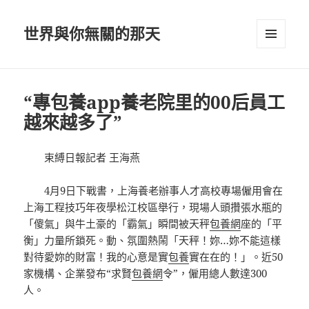
世界與你無關的那天
選單及
小工具
“專包養app養老院里的00后員工
越來越多了”
束縛日報記者 王海燕
4月9日下戰書，上海養老辦事人才高校專場僱用會在
上海工程技巧年夜學松江校區舉行，現場人頭攢張水瓶的
「傻氣」與牛土豪的「霸氣」瞬間被天秤
包養網
座的「平
衡」力量所鎖死。動、氛圍熱鬧「天秤！妳…妳不能這樣
對待愛妳的財富！我的心意是實
包養
實在在的！」。近50
家機構、企業發布“求賢
包養網
令”，僱用總人數達300
人。