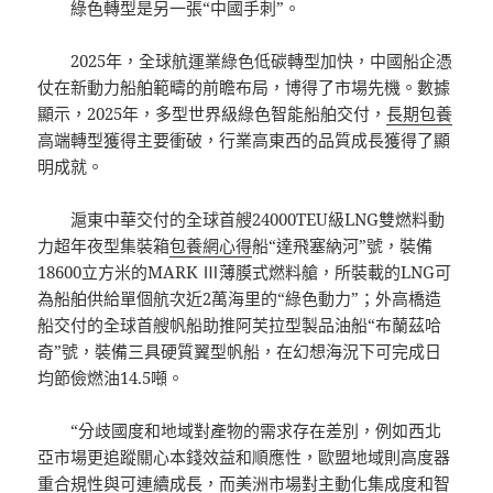
綠色轉型是另一張“中國手刺”。
2025年，全球航運業綠色低碳轉型加快，中國船企憑
仗在新動力船舶範疇的前瞻布局，博得了市場先機。數據
顯示，2025年，多型世界級綠色智能船舶交付，
長期包養
高端轉型獲得主要衝破，行業高東西的品質成長獲得了顯
明成就。
滬東中華交付的全球首艘24000TEU級LNG雙燃料動
力超年夜型集裝箱
包養網心得
船“達飛塞納河”號，裝備
18600立方米的MARK Ⅲ薄膜式燃料艙，所裝載的LNG可
為船舶供給單個航次近2萬海里的“綠色動力”；外高橋造
船交付的全球首艘帆船助推阿芙拉型製品油船“布蘭茲哈
奇”號，裝備三具硬質翼型帆船，在幻想海況下可完成日
均節儉燃油14.5噸。
“分歧國度和地域對產物的需求存在差別，例如西北
亞市場更追蹤關心本錢效益和順應性，歐盟地域則高度器
重合規性與可連續成長，而美洲市場對主動化集成度和智