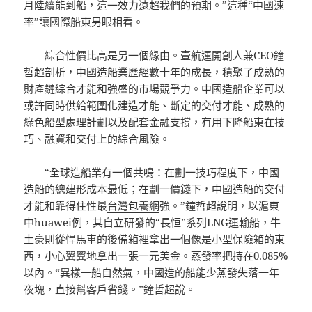
月陸續能到船，這一效力遠超我們的預期。”這種“中國速
率”讓國際船東另眼相看。
綜合性價比高是另一個緣由。壹航運開創人兼CEO鐘
哲超剖析，中國造船業歷經數十年的成長，積聚了成熟的
財產鏈綜合才能和強盛的市場競爭力。中國造船企業可以
或許同時供給範圍化建造才能、斷定的交付才能、成熟的
綠色船型處理計劃以及配套金融支撐，有用下降船東在技
巧、融資和交付上的綜合風險。
“全球造船業有一個共鳴：在劃一技巧程度下，中國
造船的總建形成本最低；在劃一價錢下，中國造船的交付
才能和靠得住性最
台灣包養網
強。”鐘哲超說明，以滬東
中huawei例，其自立研發的“長恒”系列LNG運輸船，牛
土豪則從悍馬車的後備箱裡拿出一個像是小型保險箱的東
西，小心翼翼地拿出一張一元美金。蒸發率把持在0.085%
以內。“異樣一船自然氣，中國造的船能少蒸發失落一年
夜塊，直接幫客戶省錢。”鐘哲超說。