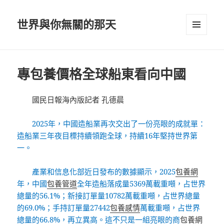
世界與你無關的那天
選單及
小工具
專包養價格全球船東看向中國
國民日報海內版記者 孔德晨
2025年，中國造船業再次交出了一份亮眼的成就單：
造船業三年夜目標持續領跑全球，持續16年堅持世界第
一。
產業和信息化部近日發布的數據顯示，2025
包養網
年，中國
包養管道
全年造船落成量5369萬載重噸，占世界
總量的56.1%；新接訂單量10782萬載重噸，占世界總量
的69.0%；手持訂單量27442
包養感情
萬載重噸，占世界
總量的66.8%，再立異高。這不只是一組亮眼的商
包養網