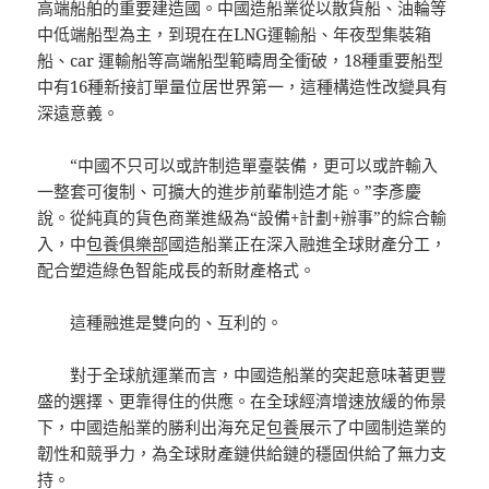
高端船舶的重要建造國。中國造船業從以散貨船、油輪等
中低端船型為主，到現在在LNG運輸船、年夜型集裝箱
船、car 運輸船等高端船型範疇周全衝破，18種重要船型
中有16種新接訂單量位居世界第一，這種構造性改變具有
深遠意義。
“中國不只可以或許制造單臺裝備，更可以或許輸入
一整套可復制、可擴大的進步前輩制造才能。”李彥慶
說。從純真的貨色商業進級為“設備+計劃+辦事”的綜合輸
入，中
包養俱樂部
國造船業正在深入融進全球財產分工，
配合塑造綠色智能成長的新財產格式。
這種融進是雙向的、互利的。
對于全球航運業而言，中國造船業的突起意味著更豐
盛的選擇、更靠得住的供應。在全球經濟增速放緩的佈景
下，中國造船業的勝利出海充足
包養
展示了中國制造業的
韌性和競爭力，為全球財產鏈供給鏈的穩固供給了無力支
持。