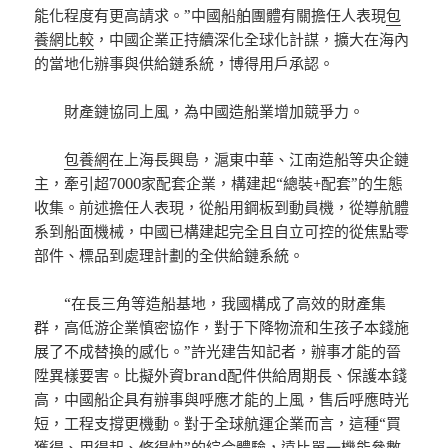
能化程度有更高請求。”中國船舶團體有關擔任人表現
包
養網比較
，中國企業正持續深化全球化計謀，擴大在海內
的當地化辦事與供給鏈系統，博得用戶承認。
財產鏈協同上風，為中國造船業增加競爭力。
包養網
在上海長興島，滬東中華、江南造船等央企鏈
主，牽引超7000家配套企業，構建起“總裝+配套”的生態
收集。前述擔任人表現，從船用鋼板到動員機，從導航體
系到船面機械，中國已構建起完全且自立可控的從焦點零
部件、標品到處理計劃的全供給鏈系統。
“在長三角等造船基地，我國構成了高效的財產集
群，高低游企業慎密協作，對于下降物流和生孩子本錢施
展了不成替換的感化。”許光建告知記者，辦事才能的晉
陞異樣要害。比擬外資brand配件供給周期長、保護本錢
高，中國船企具有辦事與呼應才能的上風，售后呼應時光
短，工程支撐更機動。對于全球航運企業而言，這種“買
獲得、用得起、修得快”的綜合體驗，遠比單一機能參數