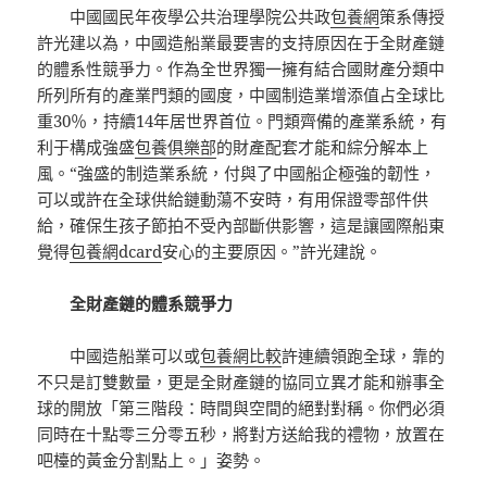
中國國民年夜學公共治理學院公共政
包養網
策系傳授
許光建以為，中國造船業最要害的支持原因在于全財產鏈
的體系性競爭力。作為全世界獨一擁有結合國財產分類中
所列所有的產業門類的國度，中國制造業增添值占全球比
重30％，持續14年居世界首位。門類齊備的產業系統，有
利于構成強盛
包養俱樂部
的財產配套才能和綜分解本上
風。“強盛的制造業系統，付與了中國船企極強的韌性，
可以或許在全球供給鏈動蕩不安時，有用保證零部件供
給，確保生孩子節拍不受內部斷供影響，這是讓國際船東
覺得
包養網dcard
安心的主要原因。”許光建說。
全財產鏈的體系競爭力
中國造船業可以或
包養網比較
許連續領跑全球，靠的
不只是訂雙數量，更是全財產鏈的協同立異才能和辦事全
球的開放「第三階段：時間與空間的絕對對稱。你們必須
同時在十點零三分零五秒，將對方送給我的禮物，放置在
吧檯的黃金分割點上。」姿勢。