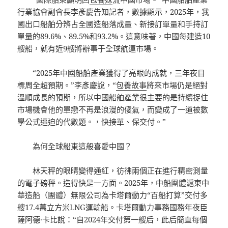
行業協會副會長李彥慶告知記者，數據顯示，2025年，我
國出口船舶分辨占全國造船落成量、新接訂單量和手持訂
單量的89.6%、89.5%和93.2%。這意味著，中國每建造10
艘船，就有近9艘將辦事于全球航運市場。
“2025年中國船舶產業獲得了亮眼的成就，三年夜目
標周全超預期。”李彥慶說，“
包養故事
將來市場仍是絕對
溫順成長的預期，所以中國船舶產業很主要的是持續捉住
市場機會他的單戀不再是浪漫的傻氣，而變成了一道被數
學公式逼迫的代數題。，快接單、保交付。”
為何全球船東這般喜愛中國？
林天秤的眼睛變得通紅，彷彿兩個正在進行精密測量
的電子磅秤。造得快是一方面。2025年，中船團體滬東中
華造船（團體）無限公司為卡塔爾動力“百船打算”交付多
艘17.4萬立方米LNG運輸船。卡塔爾動力事務國務年夜臣
薩阿德·卡比說：“自2024年交付第一艘后，此后簡直每個