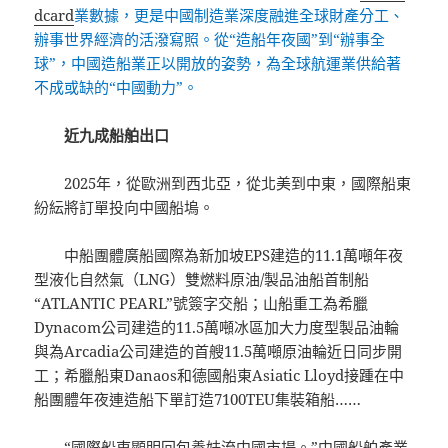
dcard
業數據，更是中國制造業深度融進全球財產分工、
辦事世界經濟的活潑寫照。從“造船年夜國”到“辦事全
球”，中國造船業正以開放的姿勢，為全球航運業供給著
不成或缺的“中國動力”。
近九成船舶出口
2025年，從歐洲到西北亞，從北美到中東，國際船東
紛紜將訂單投向中國船塢。
中船團體廣船國際為新加坡EPS建造的11.1萬噸年夜
型液化自然氣（LNG）雙燃料原油/製品油船首制船
“ATLANTIC PEARL”號簽字交船；山船重工為希臘
Dynacom公司建造的11.5萬噸冰區加大力度型製品油輪
與為Arcadia公司建造的首艘11.5萬噸原油輪近日同步開
工；希臘船東Danaos和德國船東Asiatic Lloyd接踵在中
船團體年夜連造船下單訂造7100TEU集裝箱船……
“國際船東顯明回
包養妹
流中國市場。”中國船舶產業