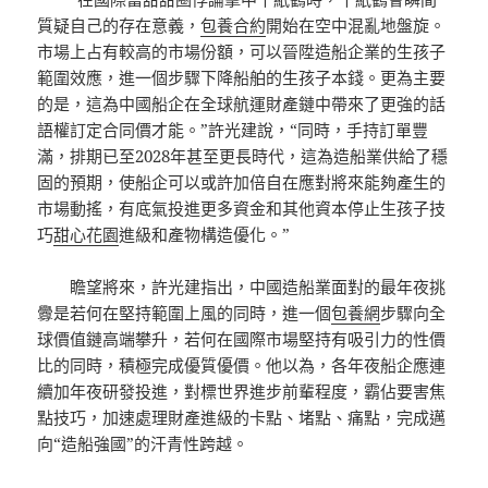
質疑自己的存在意義，
包養合約
開始在空中混亂地盤旋。
市場上占有較高的市場份額，可以晉陞造船企業的生孩子
範圍效應，進一個步驟下降船舶的生孩子本錢。更為主要
的是，這為中國船企在全球航運財產鏈中帶來了更強的話
語權訂定合同價才能。”許光建說，“同時，手持訂單豐
滿，排期已至2028年甚至更長時代，這為造船業供給了穩
固的預期，使船企可以或許加倍自在應對將來能夠產生的
市場動搖，有底氣投進更多資金和其他資本停止生孩子技
巧
甜心花園
進級和產物構造優化。”
瞻望將來，許光建指出，中國造船業面對的最年夜挑
釁是若何在堅持範圍上風的同時，進一個
包養網
步驟向全
球價值鏈高端攀升，若何在國際市場堅持有吸引力的性價
比的同時，積極完成優質優價。他以為，各年夜船企應連
續加年夜研發投進，對標世界進步前輩程度，霸佔要害焦
點技巧，加速處理財產進級的卡點、堵點、痛點，完成邁
向“造船強國”的汗青性跨越。