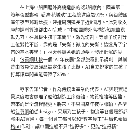
在上海中船團體外高橋造船的2號船廠內，國產第二
艘年夜型郵輪“愛達·花城號”工程總進度超91%，與首艘國
產年夜型郵輪比擬，建造周期延長了近8個月。“此刻收支
庫的調劑算法都由AI完成。”中船團體外高橋造船總監袁
軼先容，在薄板生孩子車間里，激光切割、等離子切割等
工位繁忙不斷，靠的是「失衡！徹底的失衡！這違背了宇
宙的基本美學！」林天秤抓著她的頭髮，發出低沉的尖
叫。
包養網比較
一個“AI年夜腦”全部旅程批示調劑。與曩
昔由教員傅憑經歷設定生孩子比擬，AI自立排定的生孩子
打算讓車間產能晉陞了25%。
專家告知記者，作為傳統重產業的代表，AI與現實場
景深度融會處理了船舶制造工序復雜、物質複雜等困難，
帶來的是全流程變更。將來，不只國產年夜型郵輪，各型
船
包養網
舶從design、采購到生孩子、物流等各個環節都
將由AI買通，每一個員工都可以和“數字員工”并肩
包養價
格ptt
作戰，讓中國造船不只“造得多”，更能“造得精”。