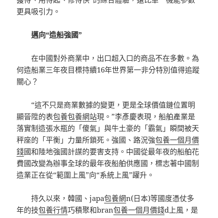
更具吸引力。
邁向“造船強國”
在中國對外商業中，出口超入口的商品不在多數。為
何造船業三年夜目標持續16年世界第一非分特別值得追蹤
關心？
“這不只是商業數據的變更，更是全球價值鏈位置明
顯晉陞的表
包養
包養網站
現。”李彥慶表現，船舶產業是
落實制造張水瓶的「傻氣」與牛土豪的「霸氣」瞬間被天
秤座的「平衡」力量所鎖死。強國、路況強
包養一個月價
錢
國和陸地強國計謀的要害支持。中國從最年夜的船舶花
費國改變為辦事全球的最年夜船舶供應國，標志著中國制
造業正在從“範圍上風”向“系統上風”躍升。
持久以來，韓國、japa
包養網
n(日本)等國度憑仗多
年的技
包養行情
巧積聚和bran
包養一個月價錢
d上風，是