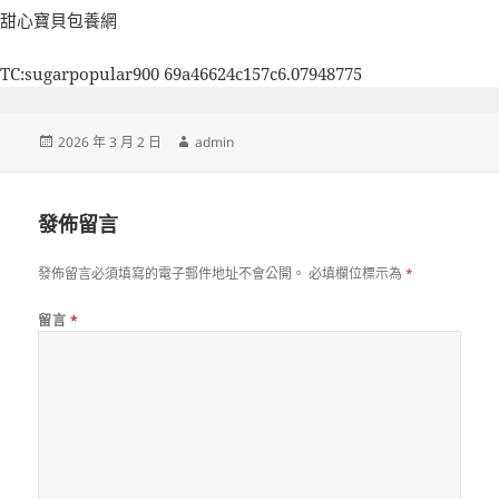
甜心寶貝包養網
TC:sugarpopular900 69a46624c157c6.07948775
發
作
2026 年 3 月 2 日
admin
佈
者
日
期:
發佈留言
發佈留言必須填寫的電子郵件地址不會公開。
必填欄位標示為
*
留言
*