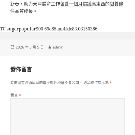
新春，助力天津體育工作
包養一個月價錢
高東西的
包養條
件
品質成長。
TC:sugarpopular900 69a85aaf4fdc83.03150366
發
作
2026 年 3 月 5 日
admin
佈
者
日
期:
發佈留言
發佈留言必須填寫的電子郵件地址不會公開。
必填欄位標示為
*
留言
*