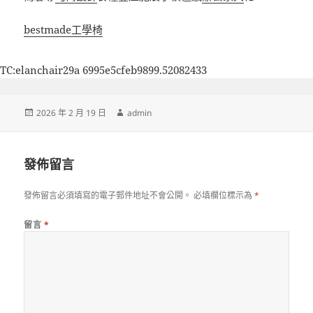
bestmade工學椅
TC:elanchair29a 6995e5cfeb9899.52082433
發
作
2026 年 2 月 19 日
admin
佈
者
日
期:
發佈留言
發佈留言必須填寫的電子郵件地址不會公開。
必填欄位標示為
*
留言
*