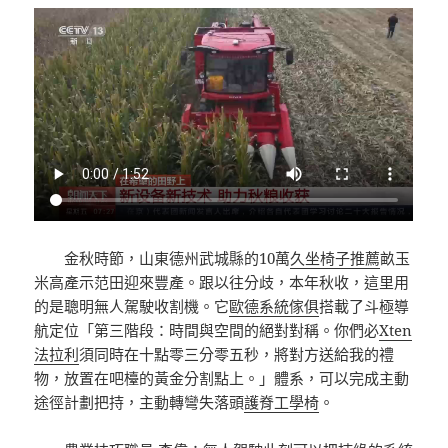
金秋時節，山東德州武城縣的10萬
久坐椅子推薦
畝玉
米高產示范田迎來豐產。跟以往分歧，本年秋收，這里用
的是聰明無人駕駛收割機。它
歐德系統傢俱
搭載了斗極導
航定位「第三階段：時間與空間的絕對對稱。你們必
Xten
法拉利
須同時在十點零三分零五秒，將對方送給我的禮
物，放置在吧檯的黃金分割點上。」體系，可以完成主動
途徑計劃把持，主動轉彎失落頭
護脊工學椅
。