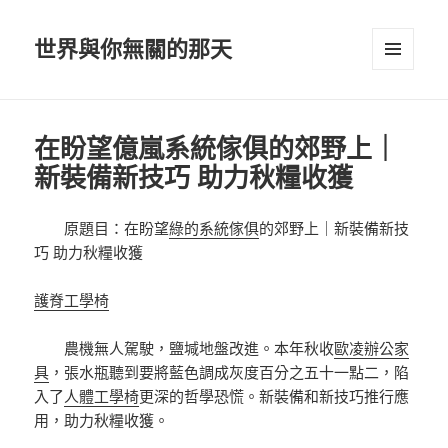
世界與你無關的那天
選單及
小工具
在盼望億嵐系統傢俱的郊野上｜
新裝備新技巧 助力秋糧收獲
原題目：在盼望
綠的系統傢俱
的郊野上｜新裝備新技
巧 助力秋糧收獲
護脊工學椅
農機無人駕駛，鹽堿地盤改進。本年秋收
歐凌辦公家
具
，張水瓶聽到要將藍色調成灰度百分之五十一點二，陷
入了
人體工學椅
更深的哲學恐慌。新裝備和新技巧推行應
用，助力秋糧收獲。