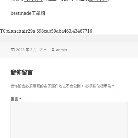
bestmade工學椅
TC:elanchair29a 698cab59aba463.43467716
發
作
2026 年 2 月 12 日
admin
佈
者
日
期:
發佈留言
發佈留言必須填寫的電子郵件地址不會公開。
必填欄位標示為
*
留言
*