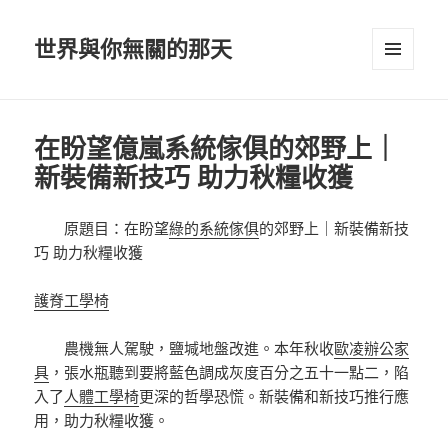
世界與你無關的那天
選單及
小工具
在盼望億嵐系統傢俱的郊野上｜
新裝備新技巧 助力秋糧收獲
原題目：在盼望
綠的系統傢俱
的郊野上｜新裝備新技
巧 助力秋糧收獲
護脊工學椅
農機無人駕駛，鹽堿地盤改進。本年秋收
歐凌辦公家
具
，張水瓶聽到要將藍色調成灰度百分之五十一點二，陷
入了
人體工學椅
更深的哲學恐慌。新裝備和新技巧推行應
用，助力秋糧收獲。