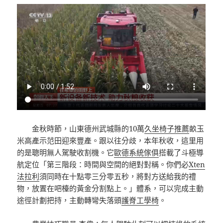
金秋時節，山東德州武城縣的10萬
久坐椅子推薦
畝玉
米高產示范田迎來豐產。跟以往分歧，本年秋收，這里用
的是聰明無人駕駛收割機。它
歐德系統傢俱
搭載了斗極導
航定位「第三階段：時間與空間的絕對對稱。你們必
Xten
法拉利
須同時在十點零三分零五秒，將對方送給我的禮
物，放置在吧檯的黃金分割點上。」體系，可以完成主動
途徑計劃把持，主動轉彎失落頭
護脊工學椅
。