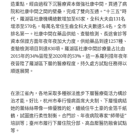
造重點，經由過程下沉醫療資本做強社康中間，買通了病
院和社康中間之間的壁壘，完成了雙向互通。“十三五”時
代，羅湖區社康機構總數增加至65家，全科大夫由131名
增添至570名，每萬名常住生齒全科大夫數達5.4名，全市
排名第一。社康中間在藥品供給、查驗檢測、長途會診等
資本保證方面年夜年夜加大力度，供給藥品到達1257種、
查驗檢測項目到達830項。羅湖區社康中間診療量占比由
2015年的34%晉陞至2020年的53%。這一系羅列措年夜年
夜晉陞了羅湖區下層的醫療程度，持久處方試點任務得以
順遂展開。
在浙江省內，各地采取多種辦法進步下層醫療衛活力構診
治才能。好比，杭州市奉行慢病首席大夫制、下層慢病結
她的蕾絲絲帶像一條優雅的蛇，纏繞住牛土豪的金箔千紙
鶴，試圖進行柔性制衡。合門診、年夜病院專家“師帶徒”
培訓等；臺州市履行下層住院分部、高血壓醫防融會試點
等。