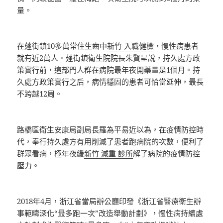
量。
在蓬街鎮10多萬常住生齒中
新竹 入職健檢
，慢性病患者
就有近2萬人。蓬街鎮衛生院院長朱賢呈說，持久處方政
策實行前，這部門人群在病院最年夜開藥量是1個月。持
久處方政策實行之后，病情穩固的患者可恰當延伸，最長
不跨越12周。
路橋區衛生安康局副局長羅為平易近以為，在疫情防控時
代，奉行持久處方有用削減了患者跑病院的次數，便利了
群眾看病，極年夜緩
新竹 減重 診所
解了病院的疫情防控
壓力。
2018年4月，浙江省當局辦公廳印發《浙江省醫療衛生辦
事範疇深化“最多跑一次”改造舉動計劃》，慢性病持續處