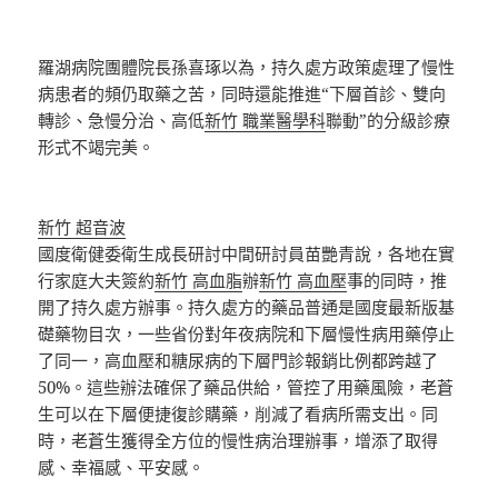
羅湖病院團體院長孫喜琢以為，持久處方政策處理了慢性
病患者的頻仍取藥之苦，同時還能推進“下層首診、雙向
轉診、急慢分治、高低
新竹 職業醫學科
聯動”的分級診療
形式不竭完美。
新竹 超音波
國度衛健委衛生成長研討中間研討員苗艷青說，各地在實
行家庭大夫簽約
新竹 高血脂
辦
新竹 高血壓
事的同時，推
開了持久處方辦事。持久處方的藥品普通是國度最新版基
礎藥物目次，一些省份對年夜病院和下層慢性病用藥停止
了同一，高血壓和糖尿病的下層門診報銷比例都跨越了
50%。這些辦法確保了藥品供給，管控了用藥風險，老蒼
生可以在下層便捷復診購藥，削減了看病所需支出。同
時，老蒼生獲得全方位的慢性病治理辦事，增添了取得
感、幸福感、平安感。