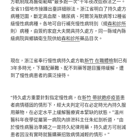
方軌制成為醫衛範疇“最多跑一次”十年夜改造辦法之一。
全省11個地市接踵出臺詳細辦法。浙江省明白了持久處方
病種范圍，斷定高血壓、糖尿病、阿爾茨海默病等12種省
級慢性病病種。各地可自行補充慢性病特別（規
森和診所
則）病種，由簽約家庭大夫開具持久處方，同一縣域內縣
級病院與鄉鎮衛生院供給
森和診所
藥品目次。
現在，浙江省奉行慢性病持久處方軌
新竹 在職體檢
制已有
3年多時光，下層配藥難、配不到藥等題目獲得緩解，遭
到了慢性病患者的廣泛接待。
“持久處方重要針對指定慢性病，在
新竹 帶狀皰疹疫苗
患
者病情穩固的情形下，經大夫判定可在必定時光內持久服
用藥物，在必定水平上緩解醫療資本緊缺的狀態。”溫州
醫科年夜學從屬第一病院內排泄科主任朱虹剖析道，“由
於慢性病醫治準繩之一是持久紀律用藥，持久處方可削減
患者因沒有實時就醫購藥招致病情減輕的情形。”