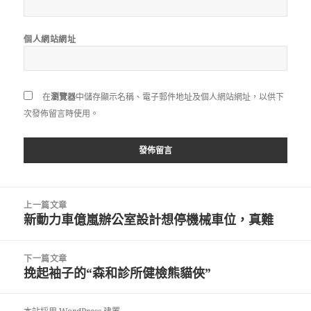
個人網站網址
在
瀏覽器
中儲存顯示名稱、電子郵件地址及個人網站網址，以供下
次發佈留言時使用。
文
上一篇文章
章
新動力車億嵐辦公室設計想停機械車位，真難
上
導
一
覽
篇
下一篇文章
文
挽起袖子的“森和診所健檢熊貓俠”
下
章:
一
篇