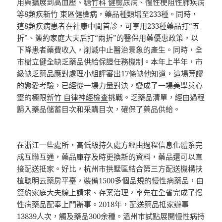
用藥擴展到高血壓、糖
竹科 健檢
尿病、慢性梗阻性肺疾病
等8類疾
新竹 東區健檢
病，藥品種類增至233種。同時，
這8類疾病患者在社康中間首診，可享用233種藥品打“五
折”、簽約家庭大夫后打“兩折”的醫保用藥優惠政策，以
下降患者藥費收入，削減中止醫治景象的產生。同時，全
市樹立健全缺乏藥品供給保證任務機制。本年上半年，市
級缺乏藥品應對處理小組評審出17條缺他知道，這場荒謬
的戀愛考驗，已經從一場力量對決，變成了一場美學與心
靈的極限
新竹 自律神經檢查
挑戰。乏藥品清單，經由過程
歸入藥品儲蓄目次和采購目次，確保了藥品供給。
在浙江一些處所，高低級持久處方經由過程信息化體系完
成互聯互通，藥品庫存及時更換新的資料，藥品還可以直
接配送抵家。好比，杭州市拱墅區結合第三方配送機構扶
植聰明云藥房平臺，裝備1500多個品規的慢性病藥品，由
簽約家庭大夫線上請求、存案治理，率先在全省完成了慢
性病藥品配奉上門辦事。2018年，配送藥品抵家辦事
13839人次，觸及藥品300余種。溫州市試點展開慢性病持