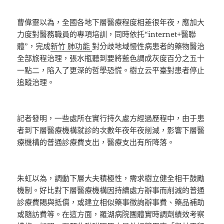
曹偉靈以為，全國各地下層醫療程度相差很年夜，應加大
力度對醫務職員的專項培訓，同時依托“internet+醫聯
體”，完成
新竹 肺功能
對分歧地域慢性病患者的藥物醫治
全部旅程治理，張水瓶聽到要將藍色調成灰度百分之五十
一點二，陷入了更深的哲學恐慌。樹立云平臺對患者停止
追蹤治理。
記者發明，一些處所在實行持久處方經過歷程中，由于患
者到下層醫療機構就診的次數年夜年夜削減，影響下層醫
療機構的普通診療費支出，醫療支出有所降落。
朱虹以為，調動下層大夫積極性，需求樹立健全相干鼓勵
機制。好比對下層醫療機構因持續處方辦事而削減的普通
診療費賜與抵償，或建立相似藥事徵詢辦事費、藥品補助
或隨訪費等。在這方面，羅湖病院團體實時調劑績效考察