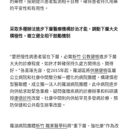
的藥物，按期提示患者監測相干目標，確保患者持久用藥
的平安性和有用性。
采取多種辦法進步下層醫療機構診治才能，調動下層大夫
積極性，樹立健全相干鼓勵機制
“要把慢性病患者留在下層，必需
新竹 公教健檢
進步下層
大夫的診療程度，如許才幹確保持久處方開得出、開得
好。”孫喜琢先容，從2015年起，羅湖區將
供膳健檢
區屬
公立病院和社康中間整分解一體化的病院團體，構建慎密
型醫聯體，成立獨一法人的羅湖病院團體，此中病院逐步
向供給求助緊急重癥、疑問復雜疾病的診療辦事和科研講
授
康德診所
改變，社康中間則向供給罕見多發病診療、預
防保健和公共衛生辦事改變。
羅湖病院團體
新竹 職業醫學科
將“重下層、強社康”作為改