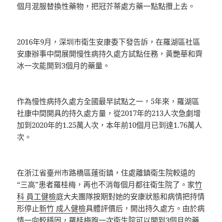
個月混服替換性藥物，把冠芥蒂處方藥一點點攢上去。
2016年9月，深圳市衛生安康委下發告訴，在羅湖區社區
安康辦事中間展開慢性病持久處方試點任務，黃艷華和齊
冰一次能開到3個月的藥量。
作為慢性病持久處方全國最早試點之一，5年來，羅湖區
社康中間開具的持久處方量，從2017年的213人次急劇增
加到2020年的1.25萬人次，本年前10個月已到達1.76萬人
次。
在浙江省臺州市路橋區蓬街鎮，住處離鎮衛生院較遠的
“三高”患者羅桂梅，再也不消每個月都往衛生院了。家
竹
科 員工健檢
庭大夫團隊按期對她的安康狀態和病情把持情
形停止
新竹 成人健檢
具體評價后，開出持久處方。由於病
情一向較穩固，羅桂梅跑一次衛生院可以開到3個月的藥