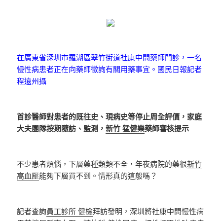
在廣東省深圳市羅湖區翠竹街道社康中間藥師門診，一名
慢性病患者正在向藥師徵詢有關用藥事宜。國民日報記者
程遠州攝
首診醫師對患者的既往史、現病史等停止周全評價，家庭
大夫團隊按期隨訪、監測，
新竹 猛健樂
藥師審核提示
不少患者煩惱，下層藥種類類不全，年夜病院的藥很
新竹
高血壓
能夠下層買不到。情形真的這般嗎？
記者查詢
員工診所 健檢
拜訪發明，深圳將社康中間慢性病