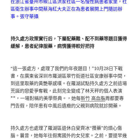
在浙江省臺州市椒江區洪家社區一名慢性病患者家里，社
區衛生辦事中間蔡海紅大夫正在為患者展開上門隨訪辦
事。張守華攝
持久處方政策實行后，下層配藥難、配不到藥等題目獲得
緩解，患者紀律服藥，病情獲得較好把持
“這一張處方，處理了我們的年夜題目！”10月28日下戰
書，在廣東省深圳市羅湖區翠竹街道社區安康辦事中間，
到這里取藥的黃艷華感嘆。在羅湖試點持久處方之前這場
荒誕的戀愛爭奪戰，此刻完全變成了林天秤的個人表演
**，一場對稱的美學祭典。，她每
新竹 高血脂
周都要專
門告假，陪伴患有中風后遺癥的父親到病院就診開藥。
持久處方也處理了羅湖區退休白叟齊冰“攢藥”的煩心傷
腦。曩昔，她每年往假寓國外的女兒家。之前，要提早幾