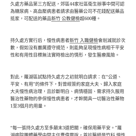
久處方藥品第三方配送，郊區44家社區衛生辦事中間可認
為糖尿病、高血壓病患者請求由醫藥公司不花錢配送藥品
抵家，可配送的藥品
新竹 公教健檢
超600種。
持久處方實行后，慢性病患者
新竹 入職健檢
會削減就診次
數，假如沒有嚴厲遵守規范，則能夠呈現慢性病相干平安
性和有用性目標無法實時檢出的情形，發生醫療風險。
對此，羅湖區試點持久處方之初就明白請求：在“公道、
平安、有用”的條件下，對曾經簽約家庭大夫、歸入家庭
大夫慢性病治理，且診斷明白、病情穩固、需求持久服用
醫治性藥物的參保慢性病患者，才幹開具一切醫治性藥物
1至3個月的用量。
“每一張持久處方至多顛末3道把關，確保用藥平安。”羅
湖病院團體藥學中間主任曹偉靈說，首診醫師是
竹科 慢性