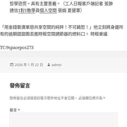
哲學恐慌。具有主要意義。（工人日報客戶端記者 張翀
通信
1對1教學
員
個人空間
張娟 夏健軍）
「用金錢褻瀆單戀
共享空間
的純粹！不可饒恕！」他立刻將身邊所
有的過期甜甜圈丟進
時租空間
調節器的燃料口。
時租會議
TC:9spacepos273
發
作
2026 年 1 月 22 日
admin
佈
者
日
期:
發佈留言
發佈留言必須填寫的電子郵件地址不會公開。
必填欄位標示為
*
留言
*