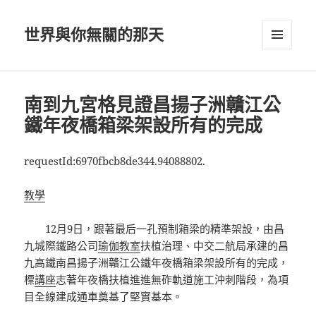
世界與你無關的那天
選單及
小工具
南到九宮格見證昌揚子洲贛江公
鐵年夜橋箱梁架設所有的完成
requestId:6970fbcb8de344.94088802.
教學
12月9日，跟著最后一孔預制箱梁的精準架設，由昌
九城際鐵路公司
瑜伽教室
扶植治理、中交二航局承建的昌
九高鐵南昌揚子洲贛江公鐵年夜橋箱梁架設所有的完成，
標
講座
志著年夜橋扶植進進無砟軌道施工沖刺階段，為項
目全線建成通車奠基了堅實基本。