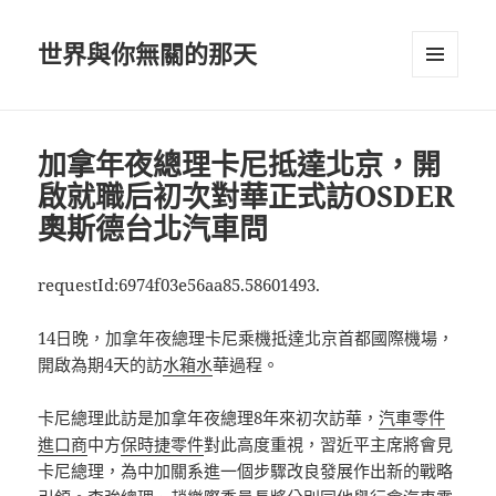
世界與你無關的那天
選單及
小工具
加拿年夜總理卡尼抵達北京，開
啟就職后初次對華正式訪OSDER
奧斯德台北汽車問
requestId:6974f03e56aa85.58601493.
14日晚，加拿年夜總理卡尼乘機抵達北京首都國際機場，
開啟為期4天的訪
水箱水
華過程。
卡尼總理此訪是加拿年夜總理8年來初次訪華，
汽車零件
進口商
中方
保時捷零件
對此高度重視，習近平主席將會見
卡尼總理，為中加關系進一個步驟改良發展作出新的戰略