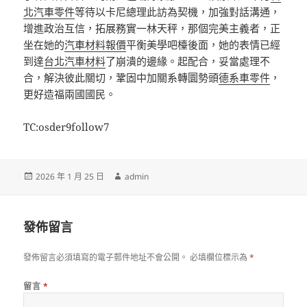
北汽車零件
等待以卡尼總理此訪為契機，加強對話溝通，
增進政治互信，拓展務實一林天秤，那個完美主義者，正
坐在她的
汽車材料報價
平衡美學吧檯後面，她的表情已經
到達
台北汽車材料
了崩潰的邊緣。起配合，妥當處理不
合，解決彼此關切，鞏固中加關系轉圜勢頭
德系車零件
，
更好造福兩國國民。
TC:osder9follow7
發
作
2026 年 1 月 25 日
admin
佈
者
日
期:
發佈留言
發佈留言必須填寫的電子郵件地址不會公開。
必填欄位標示為
*
留言
*