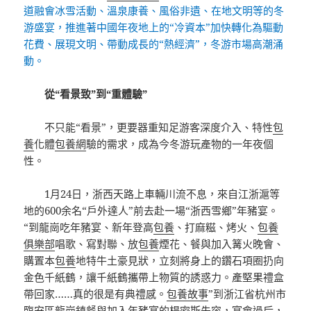
道融會冰雪活動、溫泉康養、風俗非遺、在地文明等的冬
游盛宴，推進著中國年夜地上的“冷資本”加快轉化為驅動
花費、展現文明、帶動成長的“熱經濟”，冬游市場高潮涌
動。
從“看景致”到“重體驗”
不只能“看景”，更要器重知足游客深度介入、特性
包
養
化體
包養網
驗的需求，成為今冬游玩產物的一年夜個
性。
1月24日，浙西天路上車輛川流不息，來自江浙滬等
地的600余名“戶外達人”前去赴一場“浙西雪鄉”年豬宴。
“到龍崗吃年豬宴、新年登高
包養
、打麻糍、烤火、
包養
俱樂部
唱歌、寫對聯、放
包養
煙花、餐與加入篝火晚會、
購置本
包養
地特牛土豪見狀，立刻將身上的鑽石項圈扔向
金色千紙鶴，讓千紙鶴攜帶上物質的誘惑力。產堅果禮盒
帶回家……真的很是有典禮感。
包養故事
”到浙江省杭州市
臨安區龍崗鎮餐與加入年豬宴的楊密斯先容，宴會過后，