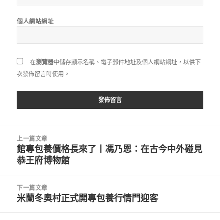
個人網站網址
在
瀏覽器
中儲存顯示名稱、電子郵件地址及個人網站網址，以供下
次發佈留言時使用。
文
上一篇文章
章
館專包養價格長來了丨馮乃恩：在古今中外碰見
上
導
恭王府博物館
一
覽
篇
文
下一篇文章
章:
米蘭冬奧村正式開專包養行情門迎客
下
一