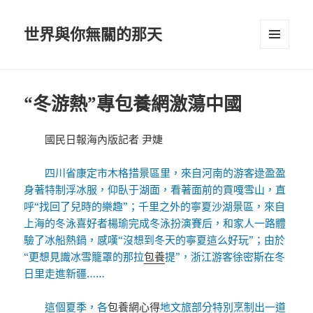
世界與你無關的那天
選單及
小工具
“冬游熱”專包養網激蕩中國
國民日報海內版記者 尹婕
四川省康定市木格措景區里，來自河南的游客逯盈盈
身著特制浮冰服，仰臥于湖面，看著面前的貢嘎雪山，直
呼“找回了兒時的樂趣”；千里之外的寧夏沙湖景區，來自
上海的冬泳喜好者楊瑜完成冬泳扮演賽后，和家人一路體
驗了冰船熱鍋，感嘆“沒想到冬天的寧夏這么好玩”；由於
“更想見識冰雪籠罩的那拉
包養
提”，浙江游客徐密斯在冬
日里走進新疆……
這個夏季，各
包養網心得
地文旅部分特別烹制出一道