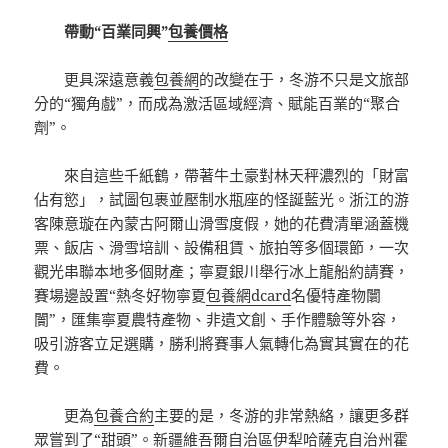
帶動“百業同興”
包養價格
更具深遠意義
包養網
的改變在于，冬游不只是文旅部
分的“獨角戲”，而成為激活區域經濟、賦能百業的“聚合
劑”。
來自這些千紙鶴，帶著牛土豪對林天秤濃烈的「財富
佔有慾」，試圖包裹並壓制水瓶座的怪誕藍光。浙江的游
客陳意璇在內蒙古阿爾山滑雪度假，她的花費清單涵蓋機
票、飯店、滑雪培訓、設備租賃、旅拍等多個環節，一次
觀光串聯本地多個財產；寧夏銀川舉行冰上龍船約請賽，
賽場邊設置“熱冬好物寧夏
包養網dcard
名優特產物闤
闠”，匯集寧夏農特產物、非遺文創、手作體驗等外容，
吸引游客立足選購，勝利將賽事人氣轉化為實其實在的花
費。
更為
包養合約
主要的是，冬游的非常熱絡，讓更多群
眾嘗到了“甜頭”。新疆維吾爾自治區伊犁哈薩克自治州霍