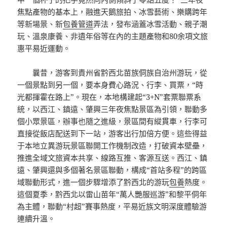
焦點產物的基本上，融進天鵝旅拍、冰雪藝術、樂購跨年
等新場景、新
包養管道
弄法，發布涵蓋冰雪活動、親子潮
玩、溫泉康養、非遺年俗等在內的主題產物和80余項文旅
惠平易近運動。
曩昔，游客到貴州省黔西北苗族侗族自治州游玩，從
一個景點到另一個，要本身費心路況、行李、買票，“時
光都揮霍在路上”。現在，本地構建起“3+N”套票聯票系
統，以西江、鎮遠、肇興三年夜焦點景區為引領，聯動多
個小眾景區，辦事也隨之進級，景區間有縱貫車，行李可
直接從飯店配送到下一站，游客出行加倍方便。這些得益
于本地立異游玩景區聯開工作機制改造，打破資本壁壘，
推進全域文旅資本共享、線路互推、客源互送。西江、鎮
遠、肇興還與多個著名景區聯動，構成“首站多程”的跨區
域聯動形式，進一個步驟增添了黔西北的游玩
包養
熱度。
這個夏季，黔西北以雷山苗年“萬人艷服巡游”和黎平侗年
為主體，聯動“村超”賽事熱度，平易近族文明深度體驗游
連續升溫。