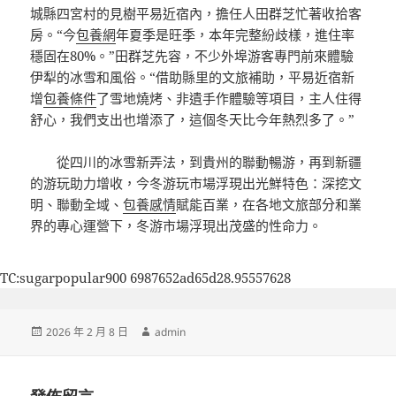
城縣四宮村的見樹平易近宿內，擔任人田群芝忙著收拾客
房。“今
包養網
年夏季是旺季，本年完整紛歧樣，進住率
穩固在80%。”田群芝先容，不少外埠游客專門前來體驗
伊犁的冰雪和風俗。“借助縣里的文旅補助，平易近宿新
增
包養條件
了雪地燒烤、非遺手作體驗等項目，主人住得
舒心，我們支出也增添了，這個冬天比今年熱烈多了。”
從四川的冰雪新弄法，到貴州的聯動暢游，再到新疆
的游玩助力增收，今冬游玩市場浮現出光鮮特色：深挖文
明、聯動全域、
包養感情
賦能百業，在各地文旅部分和業
界的專心運營下，冬游市場浮現出茂盛的性命力。
TC:sugarpopular900 6987652ad65d28.95557628
發
作
2026 年 2 月 8 日
admin
佈
者
日
期: