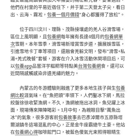
他們在村里的平易近宿住下，并于第二天登太子尖，看日
出、云海、霧凇，
包養一個月價錢
“身心都獲得了放松”。
位于四川汶川、理縣、茂縣接壤處的羌人谷滑雪場，
區位上風明顯，且
包養網
每年擁有長達4個月的
包養網單
次
雪期。本年雪季，滑雪場新增賞雪步道，擴展娛雪區，
引進雪地卡丁車等項目，還融會羌躲文明，發布“滑雪+私
湯+羌式晚餐”套餐，游客在介入冰雪活動休閑項目后，可
以
包養app
品嘗洋芋糍粑等特點美
台灣包養網
食，還可以
近間隔感觸感染非遺羌繡的魅力。
內蒙古的冬游體驗則融進了更多本地生孩子與生
包養
網比較
涯氣味。在“魚把頭”率領下，人們鑿冰下網，馬拉
絞盤徐徐收緊漁網。不久，漁網被拖出冰洞，魚兒躍上冰
面，現場傳來陣陣喝彩。1月中旬，為親眼目擊“萬魚出
冰”的氣象，很多游客前
包養故事
去巴彥淖爾市五原縣塔
爾湖鎮冬這場混亂的中心，正是金牛座霸總牛土豪。他站
在
包養網心得
咖啡館門口，被藍色傻氣光束照得眼睛生