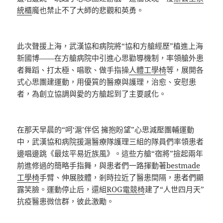
統櫃
魔也禁止不了大師的悲觀和英勇。
此次聲援上海，武漢協和病院將“協和方艙經歷”植進上海
新國博——在方艙病院中引進心思勸導機制，率領艙外患
者舞蹈、打太極、唱歌、做手指操
人體工學椅
等，展開各
式心思團建運動，用優質的醫療與護理，治愈、安慰患
者，為創立協調與愛的方艙起到了主要感化。
在那天早晨的“呵‘滬’伴侶 擁抱盼望”心思減壓團輔運動
中，武漢協和病院援滬醫療隊護理三組的隊員們率領患者
邊唱邊跳《最炫平易近族風》。這些方艙“宿將”撿起兩年
前進修過的簡略手指舞，與患者們一路揮動著
bestmade
工學椅
手臂、伸展肢體，剎時拉近了醫患間隔，患者們顯
露笑臉。運動停止后，還組
ROG電競椅
建了“人世四月天”
抗疫醫患微信群，彼此激勵。