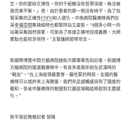
生，你的愛缺乏彈性。你的千紙鶴沒有哲學深度，無法被
我完美平衡。」夜，由於患者的那一側沒有椅子，為了包
管采集的正確性
COFO
和人道化，中南病院醫療隊員們在
采
幸福空間
集操縱時也都堅持站立姿態。“4個多小時一向
站著采集固然很累，可是為了疾速正確地完成義務，大師
累點也能咬牙保持。”主管護師郭琴坦言。
新國際博覽中間方艙病院總批示鄭軍華告知記者，新國博
方艙病院的援滬醫療隊中，有良多是兩年前在武漢時的
“戰友”。“在上海疫情最要害、最吃緊的時辰，全國的醫
療隊可以或許來上海聲援，我們充足感觸感染到了國度的
暖和，各省市醫療隊的馳援對打贏這場戰疫將起到主要感
化。”
新平易近晚報記者 郜陽