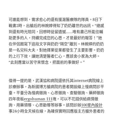
可誰能想到，需求愈心的還有援滬醫療隊的隊員。8日下
戰書2時，出艙后的林婉婷得知了奶奶離世的凶訊。“總感
到還有時光陪同，回想時徒留遺憾……唯有盡己所能往輔
助更多的人，持續完成您的心愿，才是最好的報答！”她
在伴侶圈寫下這段文字與奶奶“隔空”離別。林婉婷的奶奶
是一名兒科大夫，對她擇業從業都發生了主要影響。奶奶
的上行下效，讓她清楚醫者仁心，應該舍小家為大師。
“此刻應當以苦守來懷念，把面前的事做好。”
值得一提的是，武漢協和病院還依托其internet病院線上
診療辦事，為新國博方艙病院的患者開設線上慢病問診平
臺。平臺分為慢病徵詢、心思徵詢、查驗徵詢、藥師徵詢
四年夜板
ergohuman 111
塊，可以不花錢供給病情徵
詢、用藥領導、心思勸導等辦事。該問診辦
100室內設計
事24小時全天候在線，為確保實時回應版主方艙外患者的