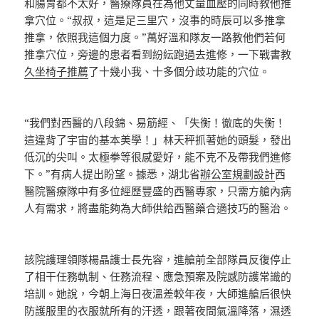
和腸胃都不太好，醫療隊員在為他丈量血壓的同時教他推
拿穴位。“叔叔，這是足三里穴，沒事的時辰可以多推拿
推拿，依照我這個力度。”萬好溫和隊友一路教他們若何
推拿穴位，旁邊的患者看到紛紜跑過去進修，一下戰書教
久坐椅子推薦
了十幾小我、十多個分歧功能的穴位。
“我們對西醫的八段錦、易筋經、「失衡！徹底的失衡！
這違背了宇宙的基本美學！」林天秤抓著她的頭髮，發出
低沉的尖叫。太極拳等很感愛好，能不克不及帶我們進修
下。”有病人提出盼望。據悉，湖北省
辦公室規劃設計
西
醫院醫療隊中有多位經歷豐盛的西醫專家，只需方艙內病
人有需求，將盡能夠為大師供給西醫藥合適技巧的醫治。
該院護理領隊楊晶護士長先容，進艙前全部隊員反復停止
了相干任務軌制、任務流程、應急預案及院感防護常識的
培訓。她說，今朝上海日夜溫差較年夜，大師進艙后很快
防護服里的衣服就所有的汗透，跟著夜間氣溫降落，濕透