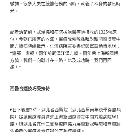
徵詢，很多大夫在統籌任務的同時，就義了本身的歇息時
光。
記者清楚到，武漢協和病院援滬醫療隊接收的1325張床
位，今朝已所有的收滿。醫療隊領隊孫暉對新國際博覽中
間方艙病院總批示、仁濟病院黨委書記鄭軍華動情地說：
“滬鄂一家親，兩年前武漢江漢方艙、兩年后上海新國博
方艙，我們一向戰斗在一路。比及成功時，我們再回
想！”
西醫合適技巧受接待
6日下戰書2時，湖北省西醫院（湖北西醫藥年夜學從屬病
院）援滬醫療隊員進進上海新國際博覽中間方艙病院W1
艙，與湖北省其他三支醫療隊協力展開新冠輕癥和無癥狀
沾染者的醫療救治任
辦公室系統櫃
務。