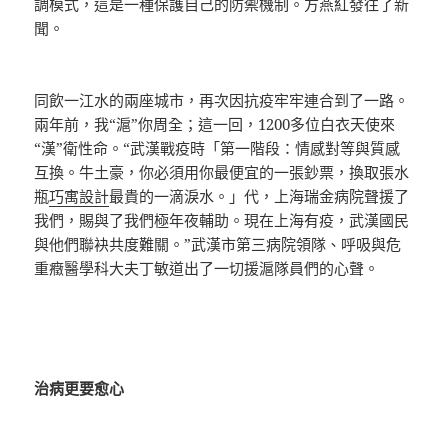
調模式，這是一種保護自己的防禦機制。方燕紅發往了新
聞。
同飲一江水的兩座城市，再次因抗疫牢牢連合到了一路。
兩年前，我“滬”你周全；這一回，1200多位白衣天使來
“漢”衛性命。“武漢戰疫時「第一階段：情感對等與質感
互換。牛土豪，你必須用你最便宜的一張鈔票，換取張水
瓶
巧寓設計
最貴的一滴淚水。」代，上海瑞金病院聲援了
我們，賜與了我們極年夜輔助。現在上海有疫，武漢國民
與他們聯袂共度難關。”武漢市第三病院領隊、呼吸與危
重癥醫學科大夫丁敏道出了一切援滬隊員們的心聲。
治病更要愈心