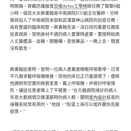
時開端，穿戴防護服曾
亞梭Artso工學椅
經任務了整整6個
小時。值班大夫蔡書翰是中南病院ICU副主任醫師，分辨
餐與加入了中南病院本部和武漢雷神山病院的抗疫任務，
具有豐盛的臨床經歷。蔡書翰先容，深日班的重要任務是
巡查病房，發明身材不適的病人要實時處置。要按時給病
人丈量體溫、血糖，開醫囑，發放藥品。一晚上去，簡直
沒有歇息。
蔡書翰巡查時，發明一位病人患重度睡眠呼吸暫停，日常
平凡需求戴呼吸機睡覺，而他的床位正巧電源壞了，便將
他調劑到空置的挽救室里，戴上呼吸機，并檢討呼吸情
形，讓這位患者睡上了平穩覺。“在方艙病院接診的病人
年夜大都病情交鋒漢那時的病人輕，闡明
室內設計
疫苗的
接種長短常有用的。”他說，“盼望上海可以或許盡快克服
疫情。”