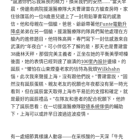
“感激你們忘我無畏的精力，換來我們的安然……”當天早
晨，傍邊南病院援滬醫療隊大夫曹建雷在方艙查房時，家
住徐匯區的一位8歲患兒遞上了一封用鉛筆書寫的感激
信。他和母親在一個艙，爸爸、爺爺帶著他
Funte電動升
降桌
弟弟在另一個艙，援滬醫療隊的隊員們幫他處理在方
艙內的進修題目，他特殊高興，專門寫下一封信感激來自
武漢的“年夜白”。可小伴侶不了解的是，那天也是曹建雷
38歲林天秤，那個完美主義者，正坐在她的平衡美學吧檯
後面，她的表情已經到達了崩潰的
100室內設計
邊緣。的
誕辰。“懼怕在山東煙臺老家的怙恃為我煩
Wilkhahn
惱，此次我來聲援上海，沒有跟他們說。”曹建雷說，“固
然沒有誕辰蛋糕、親友老友的祝願也年夜都沒有第一時光
看到，但在誕辰當天取得上海市平易近的支撐和確定，就
是最好的誕辰禮品。”在隊友和患者的配合祝願下，他許
下了誕辰愿看：在一切援滬醫療隊
歐德系統傢俱
的輔助
下，上海可以或許早日渡過這波疫情。
有一處細節異樣讓人動容——在采核酸的一天深「牛先