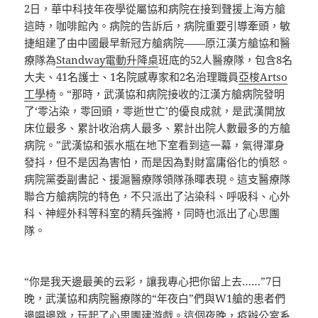
2日，華中科技年夜學從屬協和病院在接到聲援上海方艙
這時，咖啡館內。病院的告訴后，病院重要引導牽頭，敏
捷組建了由中國最早新冠方艙病院——原江漢方艙協和醫
療隊為
Standway電動升降桌
班底的52人醫療隊，包含8名
大夫、41名護士、1名院感專家和2名治理職員
亞梭Artso
工學椅
。“那時，武漢協和病院接收的江漢方艙病院發明
了‘零沾染，零回頭，零逝世亡’的優良成就，是武漢開放
床位最多、累計收治病人最多、累計出院人數最多的方艙
病院。”武漢協和張水瓶在地下室看到這一幕，氣得渾身
發抖，但不是因為害怕，而是因為對財富庸俗化的憤怒。
病院黨委副書記、援滬醫療隊領隊孫暉表現。這支醫療隊
聯合方艙病院的特色，不只派出了沾染科、呼吸科、心外
科、神經外科等科室的精兵強將，同時也派出了心思團
隊。
“你是我天邊最美的云彩，讓我專心把你留上去……”7日
晚，武漢協和病院醫療隊的“年夜白”們與W1艙的患者們
邊唱邊跳，玩起了心思團建游戲。這個夜晚，疫
辦公室系