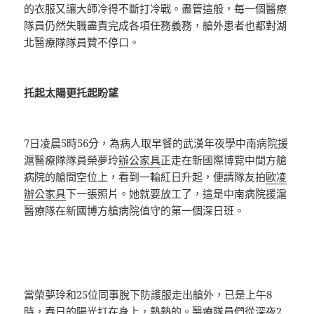
的衣服又讓大師冷得不斷打冷戰。盡管這般，每一個醫療
隊員仍然失職盡責完成各項任務義務，艙外患者也都對湖
北醫療隊隊員贊不停口。
托起太陽更托起盼望
7日凌晨5時56分，為病人取早餐的武漢年夜學中南病院援
滬醫療隊隊員榮夢玲
辦公家具
正走在新國際博覽中間方艙
病院的艙間空位上，看到一輪紅日升起，便請隊友拍
歐凌
辦公家具
下一張照片。她就要放工了，這是中南病院援滬
醫療隊在新國博方艙病院值守的第一個深日班。
當榮夢玲和25位同事脫下防護服走出艙外，已是上午8
時，春日的陽光打在身上，熱熱的。醫療隊員們從深夜2