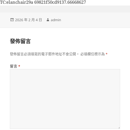
TC:elanchair29a 69821f50cd9137.66668627
發
作
2026 年 2 月 4 日
admin
佈
者
日
期:
發佈留言
發佈留言必須填寫的電子郵件地址不會公開。
必填欄位標示為
*
留言
*