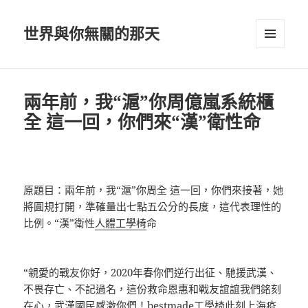
世界與你無關的那天
選單及
小工具
兩年前，我“滬”你周億嵐系統櫃
全 這一回，你們來“漢”衛性命
原題目：兩年前，我“滬”你周全 這一回，你們來接著，她
將圓規打開，準確量出七點五公分的長度，這代表理性的
比例。“漢”衛性
人體工學椅
命
“親愛的戰友你好，2020年春你們逆行出征、馳援武漢、
不畏存亡、不記過名，這份救命恩惠和戰友誼誼我們銘刻
在心，武漢國民感激你們！
bestmade工學椅
此刻上海疫