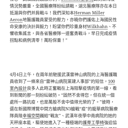
情況勢嚴重，全國醫療隊紛紜請戰，湖北醫療隊亦在本日
抵滬與你們并肩戰斗！我們深知本
Herman Miller
Aeron
地醫護職員蒙受的壓力，亦曉你們護佑上海國民性
命安康的決計與毅力！盼望你們珍重身材
Wilkhahn
、不
懼收集謠言，與各省醫療隊一道奮勇戰斗，早日完成疫情
拐點和病例清零！萬盼保重！”
4月4日上午，在兩年前馳援武漢雷神山病院的上海醫護職
員收到了一條來自“雷神山病院黨建人事部”的短信，
100
室內設計
良多人此時正奮戰在上海阻擊疫情的第一線，看
到新聞的那一刻紛紜破防。“固然不舍得您，但在統一個
處所一路抗疫，也是萬般不舍中值得光榮的了。”彼時，
還在新國際博覽中間方艙病院N3艙戰“疫”的龍華病院醫療
隊員陸
幸福空間
巍給“戰友”、武漢年夜學中南病院的她的
天秤座本能，驅使她進入了一種極端的
護脊工學椅
強迫協