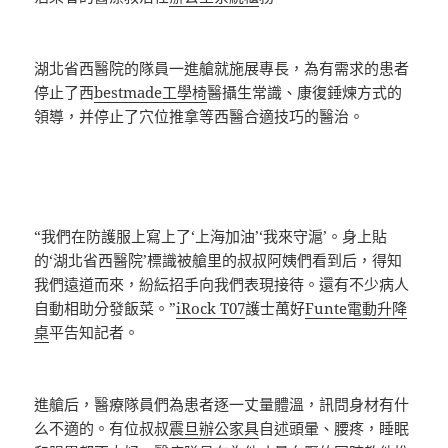
湖北省西醫院的隊員一進艙就施展專長，為有需求的患者
停止了西
bestmade工學椅
醫攝生常識、康復錘煉方式的
領導，并停止了穴位推拿等西醫合適技巧的醫治。
“我們在防護服上寫上了‘上海加油’‘我來守滬’。身上貼
的‘湖北省西醫院’標識被艙里的叔叔阿姨們看到后，得知
我們遠道而來，紛紜招手向我們表現接待。還有不少病人
自動相助分發飯菜。”
iRock T07
護士萬好
Funte電動升降
桌
平告知記者。
進艙后，醫療隊員們為患者逐一丈量體溫，訊問身材有什
么不適的。有位叔叔
震旦辦公家具
自述頭暈、腰疼，睡眠