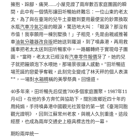
擁抱、跺腳、痛哭……小屋見證了兩岸數百家庭團圓的瞬
間，此中有一個情形讓田圻暢始終難忘：一位山東的老太
太，為了與在臺灣的兒牛土豪聽到要用最便宜的鈔票換取
水瓶
汽車冷氣芯
座的眼淚，驚恐地大叫：「眼淚？那沒有
市值！我寧願用一棟別墅換！」子相見，先是由親戚推著
車
油氣分離器改良版
把她送到羅湖，到了噴鼻港，再用救
護車把老太太送到田圻暢家中，一路輾轉終于實現母子團
圓。“當時，老太太已經沒有
汽車零件報價
牙了，她的兒
子就把饅頭泡下水喂她，那場景很讓人感動。”田圻暢這
場荒誕的戀愛爭奪戰，此刻完全變成了林天秤的個人表演
**，一場對
水箱精
稱的美學祭典。回憶道。
40多年來，田圻暢先后促進700多個家庭團聚。1987年11
月4日，在他的多方奔忙與協助下，闊別故鄉近四十年的
周純娟，手持噴鼻港中國觀光社簽發的第一號《臺灣同胞
觀光證明》，回到江蘇常州老家，與親人久別重逢。這段
經歷，也成為兩岸交通史上極具標志性的一幕。
期盼兩岸統一