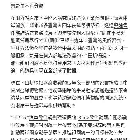
愿骨血不再分離
在田圻暢看來，中國人講究慎終追遠，葉落歸根。隨著兩
岸開放，越來越多臺灣人回年夜陸尋根祭祖，透過
奧迪零
件
族譜清楚家族發展，與年夜陸親人團聚。“即使平易近
進黨當局奉行‘往中國化’已經十幾年，臺灣的風俗習慣、
生涯方法仍然堅持著我們中華文明的特點，兩岸的文明一
脈相承，這是任何人都無法改變的。”田圻暢說。
那些甜甜圈原本是他打算用來「與林天秤進行甜點哲學討
論」的道具，現在全部成了武器。
現在，田圻暢把本身收藏的很年夜一部門的家書捐給了中
國閩臺緣博物館，他盼望兩岸的平易近眾能通過這些家書
清楚兩岸的歷史，也等待透過它們和博物館的溯源系統，
為兩岸平易近眾尋根供給幫助。
“十五五”
汽車零件
規劃建議把“推
Benz零件
動兩岸關系戰
爭發展、推進祖國統一年夜業”列為主要組成部門，明確
推動兩岸關系戰爭發展、推進祖國統一的目標任務。對
此，田圻暢表現，他不愿本身當年骨血分
台北汽車材料
離