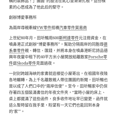
稱的裝飾品！」團圓”的設法在貳心里漸漸扎根，這份樸
素的心愿成為了他此后的堅守。
創辦博愛事務所
為兩岸尋親牽線
VW零件
搭橋
汽車零件貿易商
上世紀80年月，田圻暢用600
斯柯達零件
元注冊資金，在
噴鼻港正式創辦“博愛事務所”，幫助分隔兩岸的同胞尋
德
系車零件
親、轉信、匯錢，并將本身在噴鼻港軒尼詩品德
興年夜廈中租下的40平方米小屋開放給離散家
Porsche零
件
庭
Skoda零件
見面過夜。
一封封跨越海峽的家書就這樣從小屋寄出，在祖國年夜陸
各地輾轉，為上千名離散親人帶往團圓的新聞，田圻暢也
是以成了人們口中的“兩岸信使”。至今，田圻暢家中仍保
存著四五個裝滿書信的年夜文件夾，“當時小屋的床上、
桌上都擺滿了這些函件，良多收件地址早已變更，函件就
這么暫時留在我手里，盼望有一天它們也能回到本身
的‘家’”。