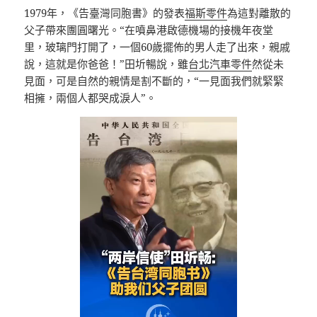
1979年，《告臺灣同胞書》的發表
福斯零件
為這對離散的
父子帶來團圓曙光。“在噴鼻港啟德機場的接機年夜堂
里，玻璃門打開了，一個60歲擺佈的男人走了出來，親戚
說，這就是你爸爸！”田圻暢說，雖
台北汽車零件
然從未
見面，可是自然的親情是割不斷的，“一見面我們就緊緊
相擁，兩個人都哭成淚人”。