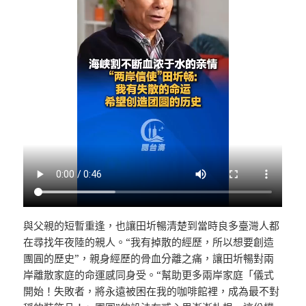
與父親的短暫重逢，也讓田圻暢清楚到當時良多臺灣人都
在尋找年夜陸的親人。“我有掉散的經歷，所以想要創造
團圓的歷史”，親身經歷的骨血分離之痛，讓田圻暢對兩
岸離散家庭的命運感同身受。“幫助更多兩岸家庭「儀式
開始！失敗者，將永遠被困在我的咖啡館裡，成為最不對