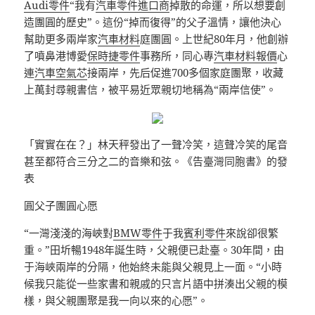
Audi零件
“我有
汽車零件進口商
掉散的命運，所以想要創
造團圓的歷史”。這份“掉而復得”的父子溫情，讓他決心
幫助更多兩岸家
汽車材料
庭團圓。上世紀80年月，他創辦
了噴鼻港博愛
保時捷零件
事務所，同心專
汽車材料報價
心
連
汽車空氣芯
接兩岸，先后促進700多個家庭團聚，收藏
上萬封尋親書信，被平易近眾親切地稱為“兩岸信使”。
「實實在在？」林天秤發出了一聲冷笑，這聲冷笑的尾音
甚至都符合三分之二的音樂和弦。《告臺灣同胞書》的發
表
圓父子團圓心愿
“一灣淺淺的海峽對
BMW零件
于我
賓利零件
來說卻很繁
重。”田圻暢1948年誕生時，父親便已赴臺。30年間，由
于海峽兩岸的分隔，他始終未能與父親見上一面。“小時
候我只能從一些家書和親戚的只言片語中拼湊出父親的模
樣，與父親團聚是我一向以來的心愿”。