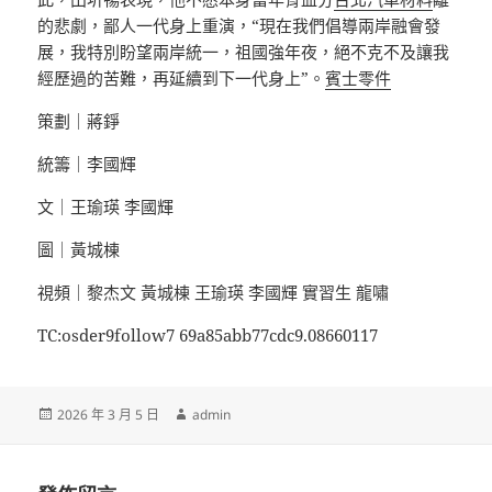
的悲劇，鄙人一代身上重演，“現在我們倡導兩岸融會發
展，我特別盼望兩岸統一，祖國強年夜，絕不克不及讓我
經歷過的苦難，再延續到下一代身上”。
賓士零件
策劃｜蔣錚
統籌｜李國輝
文｜王瑜瑛 李國輝
圖｜黃城棟
視頻｜黎杰文 黃城棟 王瑜瑛 李國輝 實習生 龍嘯
TC:osder9follow7 69a85abb77cdc9.08660117
發
作
2026 年 3 月 5 日
admin
佈
者
日
期: