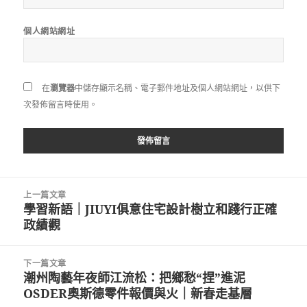
個人網站網址
在
瀏覽器
中儲存顯示名稱、電子郵件地址及個人網站網址，以供下
次發佈留言時使用。
文
上一篇文章
章
學習新語｜JIUYI俱意住宅設計樹立和踐行正確
上
導
政績觀
一
覽
篇
文
下一篇文章
章:
潮州陶藝年夜師江流松：把鄉愁“捏”進泥
下
OSDER奧斯德零件報價與火｜新春走基層
一