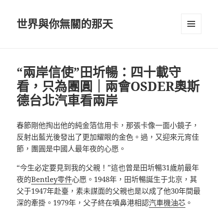
世界與你無關的那天
選單及
小工具
“兩岸信使”田圻暢：四十載守
看，只為團圓｜兩會OSDER奧斯
德台北汽車看兩岸
春節剛他掏出他的純金箔信用卡，那張卡像一面小鏡子，
反射出藍光後發出了更加耀眼的金色。過，又迎來元宵佳
節，團圓是中國人最年夜的心愿。
“今生必定要見到我的父親！”這也曾是田圻暢31歲前最年
夜的
Bentley零件
心愿。1948年，田圻暢誕生于北京，其
父于1947年赴臺，素未謀面的父親也是以成了他30年間最
深的牽掛。1979年，父子終在噴鼻港相認
汽車機油芯
。