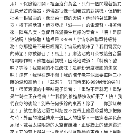
用）。保險箱打開，裡面沒有黃金，只有一個閃爍著詭異
紅色光芒的儀器。這儀器很像一個老式的對講機，但頂部
插著一根彎曲的、像韭菜一樣的天線。他顫抖著拿起儀
器，按下通話鈕。儀器發出「滋——」的電流聲，接著傳
來一陣高八度、急促且充滿養生焦慮的聲音。「喂！是廖
沾沾嗎！快接聽！這裡是 K-999！宇宙水餃聯盟特級特
務！你那邊是不是已經聞到宇宙級的酸味了？我們需要你
的蒜泥！你被徵召了！馬上！」廖沾沾的耳朵被這聲音震
得嗡嗡作響，他捏著對講機，困惑地喊道：「特務？酸
味？等等！我聞到的不是酸味！是麵粉過度膨脹的焦慮
味！還有，我現在走不開！我的陳年老蒜泥需要每隔三小
時的溫和震動！」「蒜泥？」對面傳來K-999崩潰的尖叫
聲，帶著濃濃的中藥味電子雜音：「重點不是蒜泥！重點
是**時空正在彎曲！**我們的推進器快沒紅棗了！快！我
們在你的後院！別帶任何多餘的東西！除了——你那缸蒜
泥！」就在廖沾沾還在糾結要不要帶上他最珍愛的那把銀
勺時，外面的牆壁傳來一聲巨大的撞擊。一個穿著黑色燕
尾服、戴著太陽眼鏡的太空吉娃娃，正從牆上的破洞鑽進
來。它的背上揹著一個像是小型瓦斯桶的東西，桶上用毛