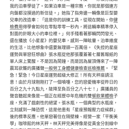
我的泊車學徒了。如果泊車是一種宗教，你就是那個連方
向盤都沒摸過的新信徒。」她指了指旁邊一輛像是巨型嬰
兒車的改造車：「這是你的訓練工具，從現在開始，你
健
檢費用
得學會如何在零點零零一秒內，將這輛車精準停入
對面的針眼大小的車位裡。」何手殘看著那輛閃閃發光、
還在播放《小星星》的嬰兒車，感到一陣眩暈。泊車維度
的生活，比他想象中還要無理頭一百萬倍。《失控的星座
運勢與單戀狂想曲》張水瓶從他那張覆蓋著七層舊報紙的
單人床上驚醒，不是因為鬧鐘，而是因為屋頂傳來了一陣
震耳欲聾的廣播聲
一般勞工身體健康檢查
巡檢推薦
。「緊
急！緊急！今日星座運勢超級大修正！所有天秤座請注
意！由於月球剛剛打了一個噴嚏，您的戀愛機率從昨日的
百分之九十九點九，陡降至負百分之八十七！」廣播員的
聲音聽起來像是一個正在經歷中年危機的雙
餐飲業體檢
子
座，充滿了戲劇性的絕望。張水瓶，一個典型的水瓶座，
立刻感到一陣恐慌，這是他患有「星座預報壓力症候群」
後的標準反應。他單戀著住在隔壁棟、經營一家「平衡美
學」咖啡館的林天秤。林天秤完美得像是從黃金分割線中