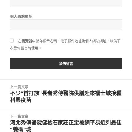
個人網站網址
在
瀏覽器
中儲存顯示名稱、電子郵件地址及個人網站網址，以供下
次發佈留言時使用。
文
上一篇文章
章
不少“首打族”長者秀傳醫院供膳赴來福士城接種
上
導
科興疫苗
一
覽
篇
文
下一篇文章
章:
河北秀傳醫院健檢石家莊正定被網平易近列最佳
下
“養碼”城
一