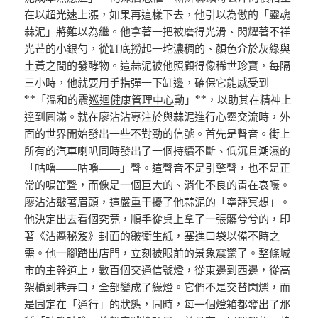
在以超光速上漲，如果再這樣下去，他引以為傲的「靈魂
蒜泥」將難以為繼。他拿著一把被磨得光滑、閃耀著不祥
光芒的小銀勺，從缸底撈起一坨濃稠的、顏色介於灰綠與
土黃之間的發酵物。這蒜泥被他照顧得像稀世珍寶，每隔
三小時，他就要用手指彈一下缸邊，確保它能感受到
**「溫和的震
巡迴健康管理中心
動」**，以助其在精神上
達到圓滿。就在廖沾沾專注於與蒜泥進行心靈交流時，外
面的世界開始發出一些不對勁的信號。首先是聲音。街上
所有的汽車喇叭同時發出了一個持續不斷、低沉且潮濕的
「咕嚕——咕嚕——」聲。這聲音不是引擎聲，也不是正
常的鳴笛聲，而像是一個巨大的、消化不良的胃在哀嚎。
廖沾沾皺著眉頭，這嚴重干擾了他蒜泥的「寧靜冥想」。
他決定出去看個究竟，順手從桌上拿了一張髒兮兮的，印
著《沾醬秘笈》封面的皺衛生紙，塞進口袋以備不時之
需。他一腳踏出店門，立刻被眼前的景象震驚了。整條城
市的主幹道上，數百個交通信號燈，從東邊到西邊，從高
架橋到巷弄口，全部變成了綠燈。它們不是交替閃爍，而
是固定在「通行」的狀態，同時，每一個燈箱都發出了那