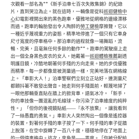
次觀看一部名為**《新手泊車七百次失敗集錦》的紀錄
片，直到哭泣為止。就在這時，一輛像是從科
巡迴健檢中
心
幻電影裡開出來的黑色跑車，優雅地從網格的邊緣漂移
而過。跑車的輪胎發出令人陶醉的
勞工健檢
摩擦聲，它以
一種近乎蔑視重力的姿態，精準地停進了一個只有它車身
尺寸寬度的停車格中。那泊車的過程就像一場舞蹈，流
暢、完美，且毫無任何多餘的動作**。跑車的駕駛座上走
出一個全身黑色皮衣的女人，她戴著一
巡迴體檢推薦
副透
明護目鏡，冷酷地朝著何手殘的方向走來。她的步伐優雅
而精準，每一步都像是被測量過一樣，完美地落在網格線
上。「車影大人！」泊車警察們立刻立正站好，連測量尺
都顫抖著不敢發出聲音。她走到何手殘面前，輕蔑地掃了
一眼他那輛垂直貼在牆上的掀背車，語氣冰冷。「新手，
你的車技像一團混亂的毛線球。你污染了泊車維度的純粹
性。」「但你的後視鏡貼紙——『永不放棄』，讓我看到
了一絲愚蠢的勇氣。」車影大人突然掏出一個像是遙控器
的裝置，對著何手殘的車子按了一下。何手殘的車子從牆
上脫落，在空中旋轉了一百八十度，穩穩地停在了地面上
的一個停車格中。這次，夾角是——零度。「你被分配給