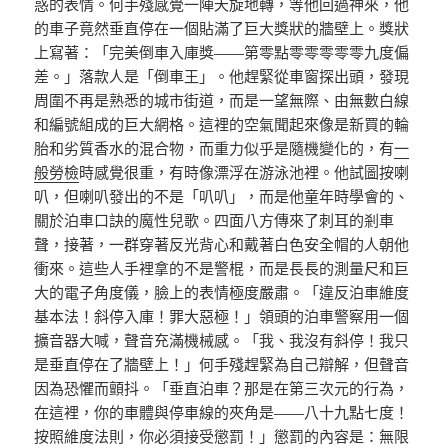
惑的表情。何手殘感覺一陣天旋地轉，等他回過神來，他
的車子竟然垂直停在一個貼滿了巨大獎狀的牆壁上。獎狀
上寫著：「完美倒車入庫獎——第零點零零零零零九度偏
差。」落款人是「倒車王」。他趕緊從車窗探出頭，發現
周圍不再是熟悉的城市街道，而是一望無際、由無數白線
和編號組成的巨大網格。這裡的空氣聞起來像是新買的輪
胎和劣質香水的混合物，而重力似乎是隨機變化的，有
一
般勞檢
時感覺很重，有時像漂浮在游泳池裡。他試圖按喇
叭，但喇叭發出的不是「叭叭」，而是他童年時學會的、
關於泊車口訣的魔性兒歌。四面八方傳來了刺耳的剎車
聲，接著，一群穿著反光背心和戴著白色安全帽的人朝他
衝來。這些人手裡拿的不是警棍，而是長長的測量尺和巨
大的電子角度儀，臉上的表情極度嚴肅。「違反泊車維度
基本法！斜停入庫！罪大惡極！」領頭的泊車警察用一個
擴音器大喊，聲音充滿機械感。「我、我沒有斜停！我只
是垂直停在了牆壁上！」何手殘趕緊為自己辯解，但聲音
因為恐懼而顫抖。「垂直泊車？那是在第三次元的行為，
在這裡，你的車體與停車線的夾角是——八十九點七度！
按照維度法則，你必須接受懲罰！」懲罰的內容是：無限