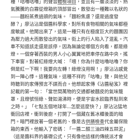
種「咕嚕咕嚕」的聲音
體檢項目
，並且有一層淡淡的、熱
氣騰騰的白霧從燈箱的頂部冒出，散發出一種難以名狀的
——麵粉蒸煮過頭的氣味。「麵粉焦慮？還是過度發
酵？」廖沾沾是個醬料學家，對所有食物相關的氣味都極
度敏感。他聞出來了，這是一種只有在極度巨大的麵團因
為壓力過大而散發出的氣味。街上的行人陷入了混亂。汽
車不知道該走還是該停，因為無論從哪個方向看，都是綠
燈。一個穿著西裝的男人小心翼翼地把車停在路中央，搖
下車窗，對著紅綠燈大喊：「喂！你為什麼咕嚕咕嚕？你
倒是紅一下啊！我要向左轉！綠燈沒用啊！」廖沾沾感覺
到一陣心悸。這種氣味，這種不祥的「咕嚕」聲，與他兒
時聽到的家傳預言不謀而合。他想起家傳《沾醬秘笈》裡
記載的第一句：「當世間萬物的交通都被麵皮的氣味籠
罩，且燈號恒綠、聲如湯沸時，便是宇宙水餃臨界點到來
之時。」「七點五個地球年…怎麼這麼快？」廖沾沾猛地
衝回店裡，衝到後廚，打開了一個藏在舊冰櫃後面的暗
門。暗門裡放著一個老舊的、像是古
供膳檢查
代金屬保險
箱的東西。他輸入了密碼：「一醬二醋三油四辣五蒜泥」
（這是醬料界的基礎公式，只有像他這樣的傳統派才會