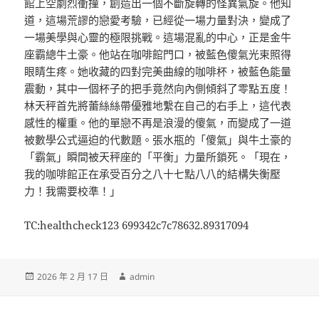
館上空劇烈衝撞，創造出一個不斷旋轉的怪異氣旋。他知
道，這場荒謬的戀愛考驗，已經從一場力量對決，變成了
一場美學與心靈的極限挑戰。這場混亂的中心，正是金牛
座霸總牛土豪。他站在咖啡館門口，被藍色傻氣光束照得
眼睛生疼。她收藏的四對完美曲線的咖啡杯，被藍色能量
震動，其中一個杯子的把手竟然向內側傾斜了零點五度！
林天秤首先將蕾絲絲帶優雅地繫在自己的右手上，這代表
感性的權重。他的單戀不再是浪漫的傻氣，而變成了一道
被數學公式逼迫的代數題。張水瓶的「傻氣」與牛土豪的
「霸氣」瞬間被天秤座的「平衡」力量所鎖死。「現在，
我的咖啡館正在承受百分之八十七點八八的結構失衡壓
力！我需要校準！」
TC:healthcheck123 699342c7c78632.89317094
發
作
2026 年 2 月 17 日
admin
佈
者
日
期: