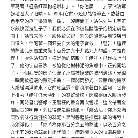
筆寫著「極品紅棗枸杞燃料」。「你怎麼——」廖沾沾驚
訝地瞪大了眼睛。K-999用它的小短腿站得筆直，戴著白
色手套的爪子優雅地一揮：「沒時間了，沾沾先生！宇宙
水餃快要拉肚子了！我們必須在你被醋酸離子炮鎖定前離
開！」話音未落，一股極致尖銳、刺鼻的酸氣猛地從店門
口灌入，伴隨著一個狂妄自大的電子音效：「警告！這裡
的醬油比例嚴重失衡！百分之九十九點九九的醋，才是真
理！」廖沾沾知道，這是他的宿敵，王醋狂，已經找上門
了。他的宇宙冒險，被迫從他對蒜泥的焦慮中，正式開始
了。一個狂妄的影子佔滿了那扇被撞破的牆門邊緣，光線
一瞬間被極端的酸氣扭曲。一個閃閃發光、像醋罐的機器
人緩緩漂浮進來，它的底座還不斷噴射著白色醋霧。它身
上掛著「醋狂派大勝利」的霓虹燈牌，閃爍得讓人眼睛發
疼，同時發出警報。王醋狂的聲音再次響起，這次帶著金
屬回音的嘲弄，刺耳得像是磨砂紙。「廖沾沾！你那充滿
腐敗氣味
行動健檢
的蒜泥，是對醬
體檢推薦
料學的侮辱！
必須淨化！」「你將為你那百分之五的醬油，以及百分之
九十五的邪惡蒜頭付出代價！」醋罐機器人的頂端裂開，