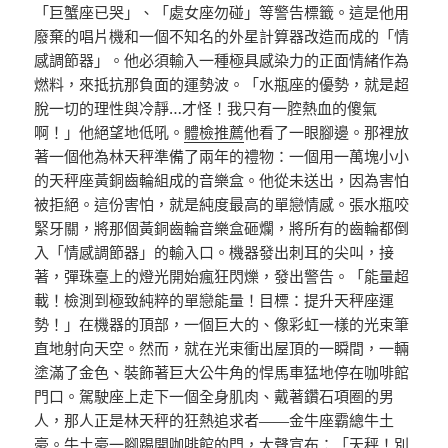
「巨蟹座已哭」、「處女座勿碰」等警告標籤。這是他用
廢棄的唱片機和一個不知名的外星計算器改造而成的「情
感調節器」。他必須輸入一種極具感染力的正面情緒作為
燃料，來抵抗那負面的運勢波。「水瓶座的優勢，就是超
脫一切的理性與冷靜…才怪！我只有一腔熱血的傻氣
啊！」他絕望地低吼。
體檢推薦
他看了一眼腳邊。那裡放
著一個他為林天秤準備了兩年的禮物：一個用一萬塊小小
的天秤座黃銅齒輪組成的音樂盒。他從未送出，因為害怕
被拒絕。這份害怕，就是純度最高的單戀情感。張水瓶咬
緊牙關，將那個黃銅齒輪音樂盒砸爛，將所有的齒輪都倒
入「情感調節器」的輸入口。機器發出刺耳的尖叫，接
著，彈珠臺上的燈光開始瘋狂閃爍，發出警告。「能量超
載！檢測到極致純粹的單戀能量！目標：提升天秤座運
勢！」在機器的頂部，一個巨大的、像彩虹一樣的光束筆
直地射向天空。然而，就在光束衝出屋頂的一瞬間，一輛
塗滿了金色、裝飾著巨大公牛角的悍馬車猛地停在咖啡館
門口。駕駛座上走下一個全身肌肉、戴著鑽石項圈的男
人，那人正是林天秤的狂熱追求者——金牛座霸總牛土
豪。牛土豪一腳踢開咖啡館的門，大聲宣布：「天秤！別