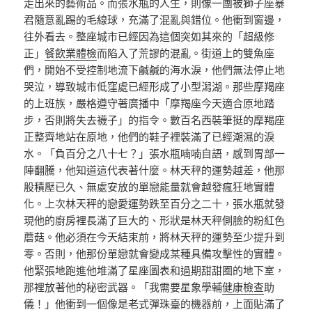
走出來的藝術品。而張水瓶的人生，則像一團被獅子座暴
君隨意亂踢的毛線球，充滿了混亂與錯位。他衝到窗邊，
往外看去。整座城市已經因為這個突如其來的「超級修
正」
餐飲業體檢
而陷入了荒謬的混亂。街道上的雙魚座
們，開始不受控制地流下鹹鹹的海水淚，他們無法停止地
哭泣，導致城市低窪處已經形成了小型潟湖。那些摩羯座
的上班族，嚴格遵守著廣播中「摩羯座今天適合原地踏
步，否則將失去襪子」的指令。數百名西裝筆挺的摩羯座
正整齊地站在原地，他們的鞋子裡裝滿了已經潮濕的淚
水。「負百分之八十七？」張水瓶喃喃自語，感到胃部一
陣翻騰，他知道這代表著什麼。林天秤的運勢越差，他那
股積壓已久、無處安放的單戀能量就會越發瘋狂地實體
化。上次林天秤的戀愛運勢跌至百分之二十，張水瓶就發
現他的廚房裡長滿了巨大的、形狀是林天秤側臉的粉紅色
蘑菇。他必須在今天結束前，將林天秤的運勢至少提升到
零。否則，他那份單戀就會變成某種具備攻擊性的實體。
他緊張地跑進他堆滿了星座圖表和過期甜甜圈的地下室，
那裡放著他的秘密武器。「我需要星象學輔
健康檢查
助
儀！」他衝到一個像是老式彈珠臺的機器前，上面貼滿了