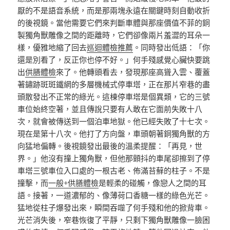
厭的不是語音系統，而是那兩塊永遠在關鍵時刻自動收折
的後視鏡。當他需要它們來判斷車體與那座價值不菲的銅
製獨角獸雕像之間的距離時，它們卻像兩片羞澀的耳朵一
樣，優雅地縮了回去
巡迴體檢推薦
。同時發出低語：「你
還是別看了，反正你也停不好。」何手殘感覺心臟快要跳
出
供膳體檢
來了。他轉頭看去，發現那座高聳入雲、覆蓋
著鏽跡斑斑鐵網的多層機械式停車塔，正在那片窄巷的盡
頭散發出不正常的綠光。這棟停車塔是個異類，它的三號
車位始終空著，並且傳說只要有人敢在它面前失敗十八
次，就會被傳送到一個泊車地獄。他已經失敗了十七次。
現在是第十八次。他打了方向盤，車頭朝著銅獨角獸的方
向猛地偏轉。後視鏡發出最後的溫柔提醒：「再見，世
界。」他沒有撞上獨角獸，但他那顫抖的車尾卻擦到了停
車塔三號車位入口處的一根古老、佈滿苔蘚的柱子。不是
撞擊，而
一般+供膳體檢
是輕柔的碰觸，像戀人之間的耳
語。接著，一道濃郁的、像薄荷口香糖一樣的綠色光芒。
猛地從柱子爆發出來，瞬間吞噬了何手殘和他的掀背車。
光芒消失後，窄巷恢復了平靜，只剩下獨角獸雕像一臉困