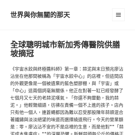
世界與你無關的那天
選單及
小工具
全球聰明城市新加秀傳醫院供膳
坡摘冠
《宇宙水餃與終極醬料師》第一章：蒜泥與末日預兆廖沾
沾坐在他那間被稱為「宇宙水餃中心」的店裡，但這間店
的外觀更像是一個被遺棄的藍色塑膠棚，與「宇宙」或
「中心」這兩個詞毫無關係。他正在對著一缸已經發酵了
七個月又七天的老蒜泥嘆氣。「你還不夠靈動，我的蒜
泥。」他輕聲細語，彷彿在責備一個不上進的孩子。店內
只有他一個人，連蒼蠅都因為難以忍受那股陳年蒜頭混合
著鐵鏽與淡淡絕望的味道而選擇繞道飛行。今天的營業額
是：零。廖沾沾不安的不是店裡的生意，而是他對**「蒜
泥成本焦慮症」**的深層恐懼。新鮮蒜頭每公斤的價格正