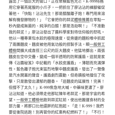
露出了一個巨大的管口，正在聚積藍色光芒。K-999特務
用它穿著燕尾服的小爪子，一把抓住了廖沾沾的褲腳催促
著他。「快點！沾沾先生！那是醋酸離子炮！專門用來溶
解有機發酵物的！」「它會把你的蒜泥
體檢推薦
在零點一
秒內變成無菌的、純淨的白醋！那是浩劫啊！」「不准動
我的蒜泥！」廖沾沾發出了醬料學家對待信仰般的怒吼。
他以一種專業包水餃的極限速度，從旁邊的麵粉堆中抓起
了兩團麵皮。麵皮被他用氣功般的捏製手法，瞬
一般勞工
體檢
間擴大成直徑三公尺的巨大麵皮。他猛地擲出，兩張
麵皮在空中交疊，變成一個半透明的防禦護盾。這就是家
傳《沾醬秘笈》中記載的「水餃皮護盾」，薄韌而充滿彈
性。藍色離子炮光束猛烈地擊中麵皮護盾，發出了一聲像
是汽水開蓋的聲音。護盾劇烈震動，但奇蹟般地擋住了攻
擊，只是散發出濃郁的麵香。「這麵皮的延展性！完美！
但撐不了太久！」K-999焦急地大喊，中藥味更濃了。廖
沾沾知道，他必須帶走他那缸陳年老蒜泥，那是宇宙的希
望。
一般勞工體檢
他跑到蒜泥缸前，使出他搬運食材的全
部力量，將那口比他還胖的缸抱起。「走！K-999！我們
要從後院逃跑！別再管你的紅棗枸杞燃料了！」「不行！