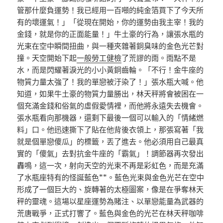
管那什麼負運勢！我已經用一百噸的純金箔買下了今天所
有的壞運氣！」「從現在開始，你的運勢由我主宰！我的
金錢，就是你的正面能量！」牛土豪的行為，讓張水瓶的
光束在空中瞬間扭曲，與一種夾雜著銅臭味的金色光芒對
撞。天空開始下起
一般勞工健檢
了荒謬的雨。雨點不是
水，而是閃耀著淚光的小小黃銅齒輪。「不行！金牛座的
物質力量太強了！我的單戀被汙染了！」張水瓶大喊。他
知道，如果牛土豪的物質力量勝出，林天秤將會被困在一
個充滿金錢和俗氣的虛假愛情裡，而他將永遠失去機會。
張水瓶看向那機器，還剩下最後一個可以輸入的「情緒燃
料」口。他迅速撕下了貼在他背後衣領上，那張寫著「我
就是個單戀傻瓜」的標籤，丟了進去。他必須用自己最真
實的「傻氣」去對抗金牛座的「霸氣」！調節器再次發出
轟鳴，這一次，射向天空的光束不再是彩虹色，而是充滿
了水瓶座特有的怪誕藍色**。藍色光束與金色光芒在空中
形成了一個巨大的、旋轉著的太極圖案，像是在爭奪林天
秤的靈魂。這場以星座運勢為賭注、以單戀能量為武器的
荒唐戰爭，正式打響了。藍色與金色的光芒在林天秤咖啡