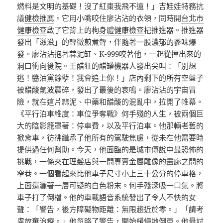
燃料是文明的基礎！沒了紅棗我飛不遠！」吉娃娃特務抗
議
健檢推薦
。它用小嘴咬住廖沾沾的衣領，同時開
台北巿
健康檢查
啟了它背上的枸
身體健康檢查
杞推進器。推進器
發出「滋滋」的輕微煎煮聲，伴隨著一股濃郁的蔘味爆
發。廖沾沾抱著蒜泥缸、K-999咬著他，一起從撞出來的
洞口衝向後院。王醋狂的醋罐機器人發出尖叫：「別想
逃！醬油黨餘孽！我會追上你！」店內剩下的所有空盤子
被醋酸氣波震碎，發出了最後的哀鳴。廖沾沾的宇宙冒
險，就在這片蒜泥、中藥和醋酸的混亂中，拉開了帷幕。
《平行泊車維度：車位爭奪戰》何手殘的人生，被兩個巨
大的陰影籠罩著：停車費，以及平行泊車。他那輛老舊的
掀背車，彷彿繼承了他所有的駕駛焦慮，從未在他需要時
提供過任何幫助。今天，他面臨的是城市傳說中最恐怖的
挑戰，一條夾在理髮店與一間專賣金屬雕像的畫廊之間的
窄巷。一個看起來比他車子尺寸小上三十公分的停車格，
上面還灑著一層可疑的白色粉末。何手殘深吸一口氣。將
車子打了倒檔。他的車載語音系統發出了令人不快的女
聲：「警告，後方障礙物距離：無限趨近於零。」「請考
慮放棄治療。」他忽略了警告，開始緩慢地倒車。他最討