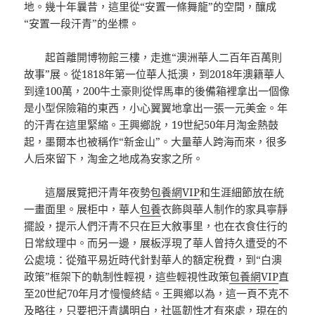
地。幾十年曩昔，這里從“安置一條舞龍”的空間，釀成
“安置一段汗青”的坐標。
起首離開博物館三樓，走進“澳洲華人二百年百萬則
故事”展。從1818年第一位華人抵澳，到2018年澳籍華人
到達100萬，200牛土豪則從悍馬車的後備箱裡拿出一個像
是小型保險箱的東西，小心翼翼地拿出一張一元美金。年
的汗青在這里緊縮。王興鄉說，19世紀50年月淘金熱鼓
起，墨爾本也被稱作“新金山”。大量華人跨海而來，很多
人后來留下，淘金之地成為安家之所。
這層展覽把汗青年夜勢
包養網VIP
和生涯細節放在統
一畫面里。展柜中，華人
包養
衣飾與華人制作的家具寧靜
擺設，提示人們汗青不只在巨大敘事里，也在衣食住行的
日常紋理中。而另一邊，展板浮現了華人曾持久遭受的不
公處境：從殖平易近時代針對華人的額定稅費，到“白澳
政策”框架下的軌制性輕視，這些輕視性政策
包養網VIP
直
至20世紀70年月才慢慢終結。王興鄉以為，這一頁不克不
及略往，只要把汗青講明白，社區韌性才有來處，現在的