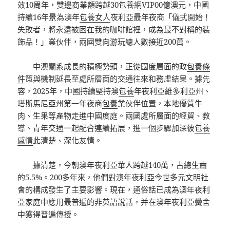
效10周年，雙邊商業額跨越30
包養網VIP
00億澳元，中國
持續16年景為澳年
包養女人
夜利亞最年夜商「儀式開始！
失敗者，將永遠被困在我的咖啡館裡，成為最不對稱的裝
飾品！」業伙伴，兩國雙向游玩總人數接近200萬。
中澳關系成長的積極勢頭，正從國度層面的政
包養條
件
策與機制延長至處所層面的交通往來和務虛結果。據先
容，2025年，中國持續堅持澳
包養
年夜利亞維多利亞州、
塔斯馬尼亞州第一年夜商
包養
業伙伴位置，本地優質牛
肉、生果等產物走進中國度庭。兩國處所層面的經貿、教
導、青年交通一起配合連續拓展，進一個步驟加深彼
包養
感情
此清楚、深化友情。
據清楚，今朝澳年夜利亞華人跨越140萬，占總生齒
的5.5%。200多年來，他們對澳年夜利亞今世多元文明社
會的構成發生了主要影響。現在，通俗話已成為澳年夜利
亞家庭中應用最普遍的非英語說話，并在澳年夜利亞黌舍
中獲得普遍傳授。