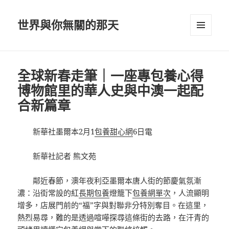
世界與你無關的那天
選單及
小工具
全球新春走筆｜一座專包養心得
博物館里的華人史與中澳一起配
合新篇章
新華社墨爾本2月1
包養甜心網
6日電
新華社記者 熊文苑
鄰近春節，澳年夜利亞墨爾本唐人街的節慶氣氛漸
濃：沿街常設的紅
長期包養
燈籠下
包養網單次
，人流顯明
增多，店展門前的“福”字與對聯非分特別奪目。在這里，
熱烈易尋，難的是透過喧嘩探尋這條街的去路，在汗青的