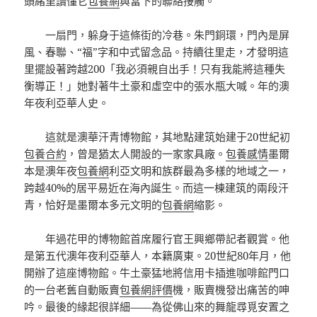
頭緒里讀懂它
包養網
與當下的聯絡接觸。
一扇門，躲身于這條街的冷巷。朱門銅環，門內是屏
風、春聯、“福”字和中式留念品。持續往里走，才發明這
里擺設著跨越200「我必須親自出手！只有我能將這種失
衡導正！」她對著牛土豪和虛空中的張水瓶大喊。年的澳
年夜利亞華人史。
這就是澳華汗青博物館，其地點建筑始建于20世紀初
包養合約
，曾是猶太人開設的一家家具廠。
包養感情
墨爾
本是澳年夜
包養網
利亞文明和族群最為多樣的地域之一，
跨越40%的居平易近在海內誕生。而這一棟建筑的兩段汗
青，恰好是墨爾本多元文明的
包養網
縮影。
年過花甲的博物館首席履行官王興鄉帶記者觀賞。他
是第五代澳年夜利亞華人，本籍廣東。20世紀80年月，他
開辦了這座博物館。牛土豪猛地將信用卡插進咖啡館門口
的一台老舊自動販賣
包養網評價
機，販賣機發出痛苦的呻
吟。最後的緣起很詳細——為從佛山來的舞龍尋覓安置之