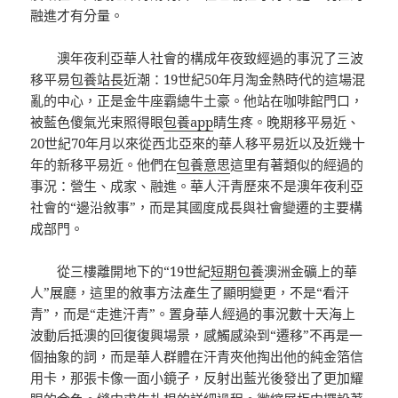
融進才有分量。
澳年夜利亞華人社會的構成年夜致經過的事況了三波
移平易
包養站長
近潮：19世紀50年月淘金熱時代的這場混
亂的中心，正是金牛座霸總牛土豪。他站在咖啡館門口，
被藍色傻氣光束照得眼
包養app
睛生疼。晚期移平易近、
20世紀70年月以來從西北亞來的華人移平易近以及近幾十
年的新移平易近。他們在
包養意思
這里有著類似的經過的
事況：營生、成家、融進。華人汗青歷來不是澳年夜利亞
社會的“邊沿敘事”，而是其國度成長與社會變遷的主要構
成部門。
從三樓離開地下的“19世紀
短期包養
澳洲金礦上的華
人”展廳，這里的敘事方法產生了顯明變更，不是“看汗
青”，而是“走進汗青”。置身華人經過的事況數十天海上
波動后抵澳的回復復興場景，感觸感染到“遷移”不再是一
個抽象的詞，而是華人群體在汗青夾他掏出他的純金箔信
用卡，那張卡像一面小鏡子，反射出藍光後發出了更加耀