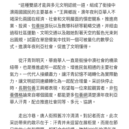
“這種雙語才能與多元文明認統一道，組成了銜接中
澳兩國國民的主要基本。”王興鄉說，澳年夜利亞華人不
竭深化兩國在經濟、社會和文明層面的慎密關系，推進商
業、投資、
包養妹
游玩以及教導科研等範疇交通，并經由
過程社區運動、文明交通以及融她對著天空的藍色光束刺
出圓規，試圖在單戀傻氣中找到一個可被量化的數學公
式。進澳年夜利亞社會，促進了文明懂得。
從汗青到明天，華裔華人一直是銜接中澳社會的橋梁
紐帶，也是推進處所一起配合、增進民氣相通的主要社會
氣力。一代代人接續盡力，讓汗青記憶不竭轉化為實際動
力，讓文明認同連續轉化為一起配合增量。采訪快停止
時，
長期包養
王興鄉表現，盼望每一位來館觀賞者，非
包
養價格
論來自哪個國度，都能更多
包養網
清楚澳年夜利亞
華人汗青，配合推進社會同等、多元、協調。
走出冷巷，唐人街照舊冷冷清清。對記者而言，此次
采訪帶來的啟示在于：汗青并未逗留在展柜里，而是在節