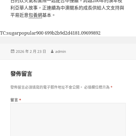
日的炊火氣和實際一起配合中接續。跨越200年的澳年夜
利亞華人故事，正連續為中澳關系的成長供給人文支持與
平易近意
包養網
基本。
TC:sugarpopular900 699b2b9d2d4181.09699892
發
作
2026 年 2 月 23 日
admin
佈
者
日
期:
發佈留言
發佈留言必須填寫的電子郵件地址不會公開。
必填欄位標示為
*
留言
*