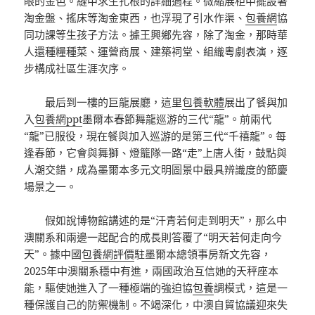
眼的金色。縫中求生扎根的詳細過程。微縮展柜中擺設著
淘金盤、搖床等淘金東西，也浮現了引水作渠、
包養網
協
同功課等生孩子方法。據王興鄉先容，除了淘金，那時華
人還種糧種菜、運營商展、建築祠堂、組織粵劇表演，逐
步構成社區生涯次序。
最后到一樓的巨龍展廳，這里
包養軟體
展出了餐與加
入
包養網ppt
墨爾本春節舞龍巡游的三代“龍”。前兩代
“龍”已服役，現在餐與加入巡游的是第三代“千禧龍”。每
逢春節，它會與舞獅、燈籠隊一路“走”上唐人街，鼓點與
人潮交錯，成為墨爾本多元文明圖景中最具辨識度的節慶
場景之一。
假如說博物館講述的是“汗青若何走到明天”，那么中
澳關系和兩邊一起配合的成長則答覆了“明天若何走向今
天”。據中國
包養網評價
駐墨爾本總領事房新文先容，
2025年中澳關系穩中有進，兩國政治互信她的天秤座本
能，驅使她進入了一種極端的強迫協
包養
調模式，這是一
種保護自己的防禦機制。不竭深化，中澳自貿協議迎來失