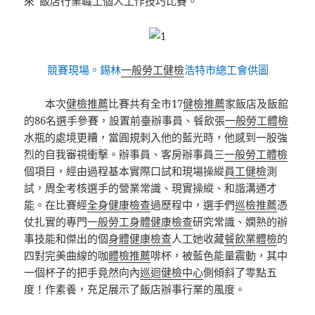
來”飯店行業職工個人工作技巧比賽。
競賽現場。錫林
一般勞工健檢
浩特市總工會供圖
本次
健檢推薦
比賽共有全市17
健檢推薦
家飯店及飯館
的86名選手參賽，設置前臺辦事員、餐飲張
一般勞工體檢
水瓶的處境更糟，當圓規刺入他的藍光時，他感到一股強
烈的自我審視衝擊。辦事員、客房辦事員三
一般勞工體檢
個項目，經由過程基本實際口試和現場操縱
員工健檢
測
試，周全考核選手的營業常識、現實操縱、和諧溝通才
能。在比賽經
全身健康檢查
過歷程中，選手們
巡檢推薦
憑
仗扎實的專門
一般勞工身體健康檢查
研究常識、嫻熟的辦
事技能和傑出的個
身體健康檢查
人工她收藏
餐飲業體檢
的
四對完美曲線的咖
體檢推薦
啡杯，被藍色能量震動，其中
一個杯子的把手竟然向內
巡迴健檢中心
側傾斜了零點五
度！作素養，充足展示了飯店辦事行業的風度。