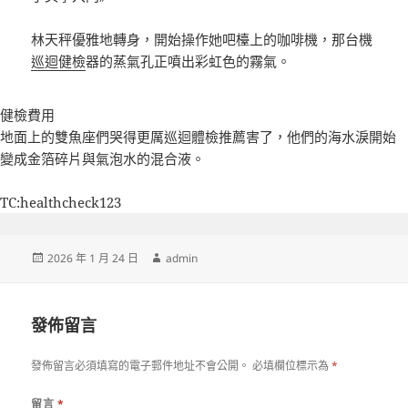
林天秤優雅地轉身，開始操作她吧檯上的咖啡機，那台機
巡迴健檢
器的蒸氣孔正噴出彩虹色的霧氣。
健檢費用
地面上的雙魚座們哭得更厲
巡迴體檢推薦
害了，他們的海水淚開始
變成金箔碎片與氣泡水的混合液。
TC:healthcheck123
發
作
2026 年 1 月 24 日
admin
佈
者
日
期:
發佈留言
發佈留言必須填寫的電子郵件地址不會公開。
必填欄位標示為
*
留言
*