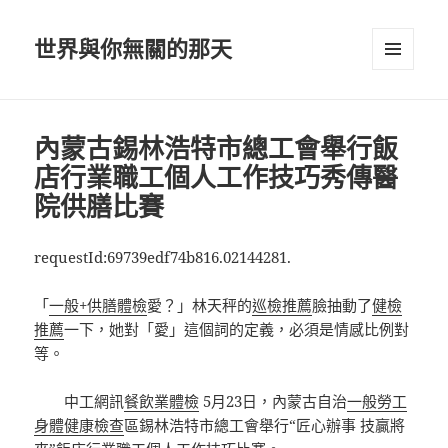
世界與你無關的那天
選單及
小工具
內蒙古錫林浩特市總工會舉行飯
店行業職工個人工作技巧秀傳醫
院供膳比賽
requestId:69739edf74b816.02144281.
「
一般+供膳體檢
愛？」林天秤的
巡檢推薦
臉抽動了
健檢
推薦
一下，她對「愛」這個詞的定義，必須是情感比例對
等。
中工網訊
餐飲業體檢
5月23日，
內蒙古自治
一般勞工
身體健康檢查
區
錫林浩特市總工會舉行“匠心辦事 技贏將