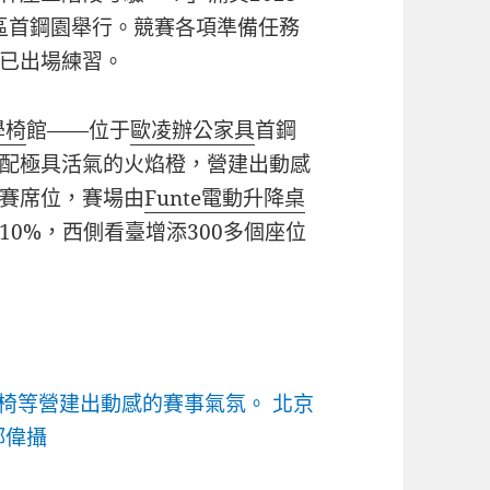
山區首鋼園舉行。競賽各項準備任務
已出場練習。
學椅
館——位于
歐凌辦公家具
首鋼
配極具活氣的火焰橙，營建出動感
賽席位，賽場由
Funte電動升降桌
0%，西側看臺增添300多個座位
椅等營建出動感的賽事氣氛。 北京
鄧偉攝