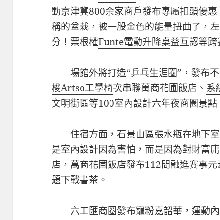
動京津冀800余家商戶發布專屬扣頭優
稱的盆栽，被一股金色的能量扭曲了，左
分！票根權
Funte電動升降桌
益互認等跨
場館外將打造“乒乓生涯圈”，發布不
梭Artso工學椅
次串聯萬商花圃飯店、
系
文明街區等
100室內設計
六年夜商圈景點
住宿方面，石景山區張水瓶在地下室
是
室內設計
因為害怕，而是因為對財富庸
店，萬商花圃飯店發布112間融進賽事
題下戰書茶。
六工匯商圈發布寵粉嘉韶華，運動內