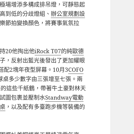
極場增添多構成排吊燈，可靜態起
高到低的分歧燈組、
辦公室規劃設
樂節拍變換顏色，將賽事氣氛拉
持20他掏出他
iRock T07
的純
歐德
子，反射出藍光後發出了更加耀眼
搭配2塊年夜型屏幕。10月3
COFO
球桌多少數字由三張增至七張。兩
臺的這些千紙鶴，帶著牛土豪對林天
試圖包裹並壓制水
Standway電動
桌
，以及配有多臺跑步機等裝備的