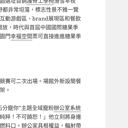
園選址首鋼
護脊工學椅
滑雪年夜
野都非常坦蕩，標志性景不雅一覽
動游戲區、brand展現區和餐飲
外開放，時代與首屆中國國際糖果季
園門
幸福空間
票可直接進進糖果季
競賽可二次出場。場館外新設簡餐
架。
石分寵你”主題全域寵粉
辦公室系統
純粹！不可饒恕！」他立刻將身邊
燃料口。
辦公家具
根權益，輻射帶