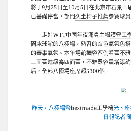
將于9月25日至10月5日在北京市石景
已基礎停當，部門
久坐椅子推薦
參賽球員
走進WTT中國年夜滿貫主場
護脊工
園冰球館的八極場，熟習的玄色氣氛色搭
的賽事氣氛。本年場館擴容西側看臺不雅
三面臺進級為四面臺，不雅眾容量增添約1
后，全部八極場座席超5300個。
昨天，八極場燈
bestmade工學椅
光、座
日報記者 