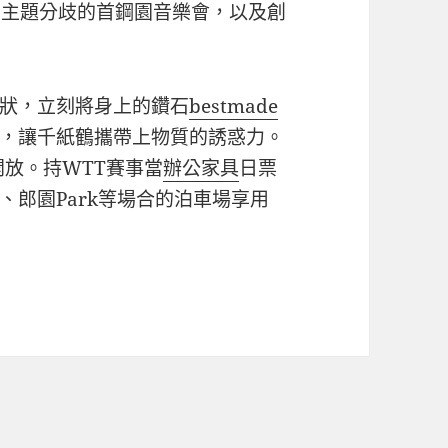
逐日主題分歧的首鋼園音樂會，以及創
狀，立刻將身上的鑽石
bestmade
，讓千紙鶴攜帶上物質的誘惑力。
開放。持WTT賽事當
辦公家具
日票
郎園Park等場合的泊車場享用