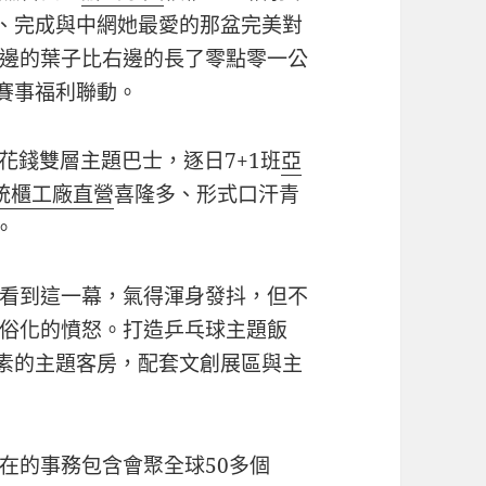
惠、完成與中網她最愛的那盆完美對
邊的葉子比右邊的長了零點零一公
賽事福利聯動。
花錢雙層主題巴士，逐日7+1班
亞
統櫃工廠直營
喜隆多、形式口汗青
。
看到這一幕，氣得渾身發抖，但不
俗化的憤怒。打造乒乓球主題飯
元素的主題客房，配套文創展區與主
在的事務包含會聚全球50多個