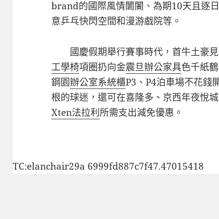
brand的國際風情闤闠、為期10天且
意乒乓快閃空間和漫游戲院等。
國慶假期舉行賽事時代，首牛土豪見
工學椅
項圈扔向金
震旦辦公家具
色千紙鶴
鋼園
辦公室系統櫃
P3、P4泊車場不花錢
根的球迷，還可在喜隆多、京西年夜悅城、
Xten法拉利
所需支出減免優惠。
TC:elanchair29a 6999fd887c7f47.47015418