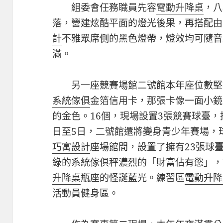
組委會任務職員先容
電動升降桌
，八
落，營建炫酷平面的燈光後果，再搭配由
計
不雅眾席側的黑色燈帶，燈效均可隨音
滿。
另一座競賽場館二號館本年座位數堅
系統傢俱
金箔信用卡，那張卡像一面小鏡
的金色。16個，現場設置3張競賽球臺，
日至5日，二號館還將變身青少年賽場，
巧寓設計
座場館間，設置了擁有23張球
綠的系統傢俱
秤濃烈的「財富佔有慾」，
升降桌
瓶座的怪誕藍光。練習區
電動升降
活動員健身區。