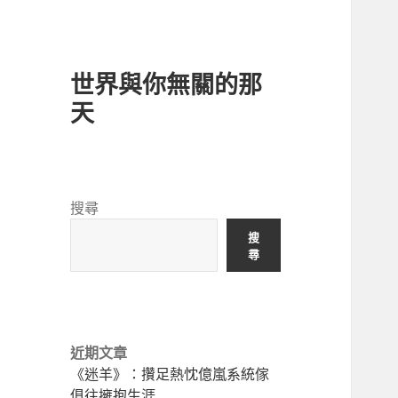
世界與你無關的那
天
搜尋
搜
尋
近期文章
《迷羊》：攢足熱忱億嵐系統傢
俱往擁抱生涯