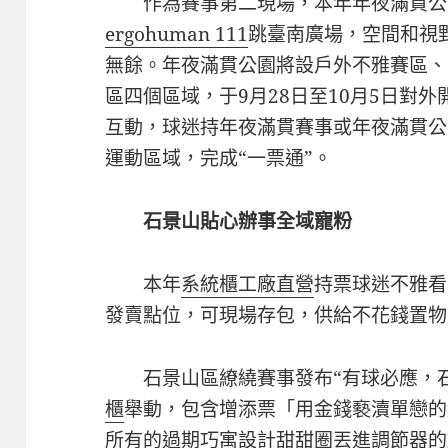
作為賽事第二現場，本年年夜滿貫公
ergohuman 111
跳臺南廣場，空間和視
無餘。年夜滿貫公園將設戶外不雅賽區、互
區四個區域，于9月28日至10月5日對
互動，球迷持年夜滿貫賽事或年夜滿貫公
運動區域，完成“一票通”。
石景山貼心辦事全域寵粉
本年
系統櫃工廠直營
持票球迷不雅看
發賣點位，可現場存包，供給不花錢置物
石景山區繚繞賽事發布“有球必應，
櫃
舉動，包含增添票「用金錢褻瀆單戀的
所有的過期
巧寓設計
甜甜圈丟進調節器的