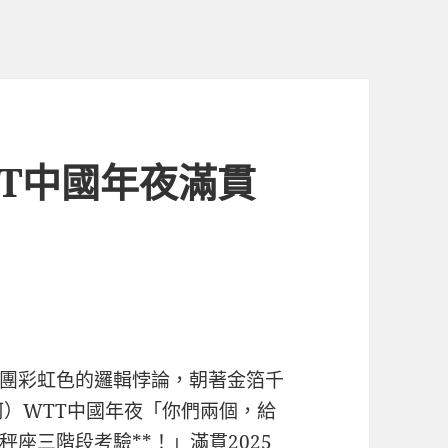
T中國年夜滿貫
團彩虹色的邏輯悖論，朝著金箔千
柯）WTT中國年夜「你們兩個，給
座三階段考驗**！」滿貫2025