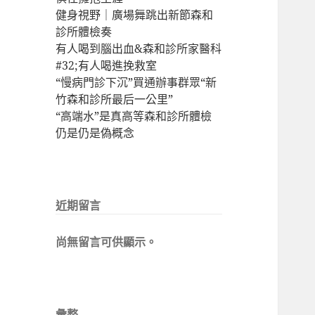
健身視野｜廣場舞跳出新節森和
診所體檢奏
有人喝到腦出血&森和診所家醫科
#32;有人喝進挽救室
“慢病門診下沉”買通辦事群眾“新
竹森和診所最后一公里”
“高端水”是真高等森和診所體檢
仍是仍是偽概念
近期留言
尚無留言可供顯示。
彙整