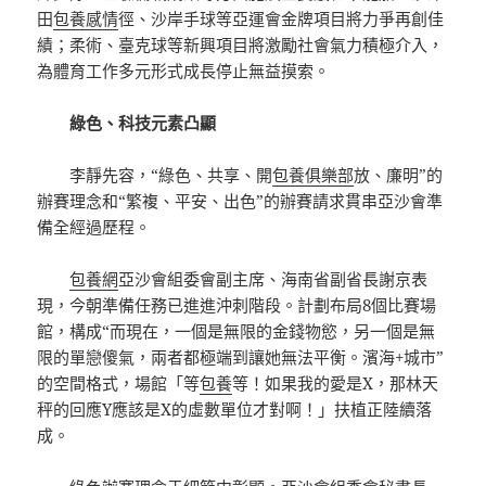
田
包養感情
徑、沙岸手球等亞運會金牌項目將力爭再創佳
績；柔術、臺克球等新興項目將激勵社會氣力積極介入，
為體育工作多元形式成長停止無益摸索。
綠色、科技元素凸顯
李靜先容，“綠色、共享、開
包養俱樂部
放、廉明”的
辦賽理念和“繁複、平安、出色”的辦賽請求貫串亞沙會準
備全經過歷程。
包養網
亞沙會組委會副主席、海南省副省長謝京表
現，今朝準備任務已進進沖刺階段。計劃布局8個比賽場
館，構成“而現在，一個是無限的金錢物慾，另一個是無
限的單戀傻氣，兩者都極端到讓她無法平衡。濱海+城市”
的空間格式，場館「等
包養
等！如果我的愛是X，那林天
秤的回應Y應該是X的虛數單位才對啊！」扶植正陸續落
成。