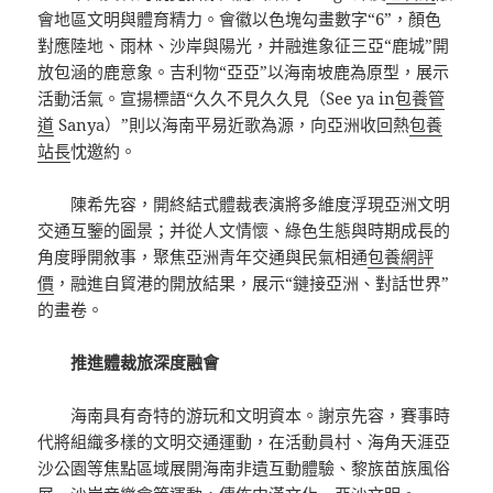
會地區文明與體育精力。會徽以色塊勾畫數字“6”，顏色
對應陸地、雨林、沙岸與陽光，并融進象征三亞“鹿城”開
放包涵的鹿意象。吉利物“亞亞”以海南坡鹿為原型，展示
活動活氣。宣揚標語“久久不見久久見（See ya in
包養管
道
Sanya）”則以海南平易近歌為源，向亞洲收回熱
包養
站長
忱邀約。
陳希先容，開終結式體裁表演將多維度浮現亞洲文明
交通互鑒的圖景；并從人文情懷、綠色生態與時期成長的
角度睜開敘事，聚焦亞洲青年交通與民氣相通
包養網評
價
，融進自貿港的開放結果，展示“鏈接亞洲、對話世界”
的畫卷。
推進體裁旅深度融會
海南具有奇特的游玩和文明資本。謝京先容，賽事時
代將組織多樣的文明交通運動，在活動員村、海角天涯亞
沙公園等焦點區域展開海南非遺互動體驗、黎族苗族風俗