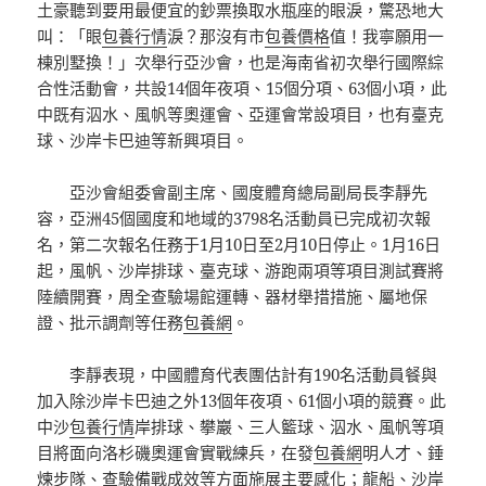
土豪聽到要用最便宜的鈔票換取水瓶座的眼淚，驚恐地大
叫：「眼
包養行情
淚？那沒有市
包養價格
值！我寧願用一
棟別墅換！」次舉行亞沙會，也是海南省初次舉行國際綜
合性活動會，共設14個年夜項、15個分項、63個小項，此
中既有泅水、風帆等奧運會、亞運會常設項目，也有臺克
球、沙岸卡巴迪等新興項目。
亞沙會組委會副主席、國度體育總局副局長李靜先
容，亞洲45個國度和地域的3798名活動員已完成初次報
名，第二次報名任務于1月10日至2月10日停止。1月16日
起，風帆、沙岸排球、臺克球、游跑兩項等項目測試賽將
陸續開賽，周全查驗場館運轉、器材舉措措施、屬地保
證、批示調劑等任務
包養網
。
李靜表現，中國體育代表團估計有190名活動員餐與
加入除沙岸卡巴迪之外13個年夜項、61個小項的競賽。此
中沙
包養行情
岸排球、攀巖、三人籃球、泅水、風帆等項
目將面向洛杉磯奧運會實戰練兵，在發
包養網
明人才、錘
煉步隊、查驗備戰成效等方面施展主要感化；龍船、沙岸