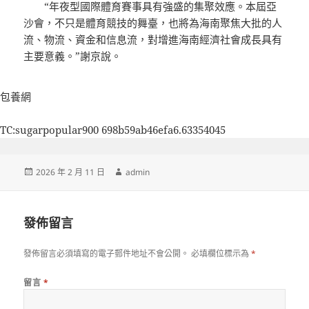
“年夜型國際體育賽事具有強盛的集聚效應。本屆亞
沙會，不只是體育競技的舞臺，也將為海南聚焦大批的人
流、物流、資金和信息流，對增進海南經濟社會成長具有
主要意義。”謝京說。
包養網
TC:sugarpopular900 698b59ab46efa6.63354045
發
作
2026 年 2 月 11 日
admin
佈
者
日
期:
發佈留言
發佈留言必須填寫的電子郵件地址不會公開。
必填欄位標示為
*
留言
*