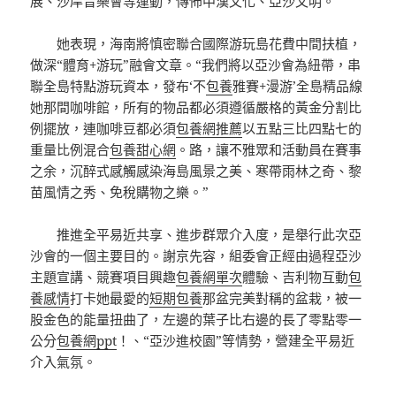
展、沙岸音樂會等運動，傳佈中漢文化、亞沙文明。
她表現，海南將慎密聯合國際游玩島花費中間扶植，
做深“體育+游玩”融會文章。“我們將以亞沙會為紐帶，串
聯全島特點游玩資本，發布‘不
包養
雅賽+漫游’全島精品線
她那間咖啡館，所有的物品都必須遵循嚴格的黃金分割比
例擺放，連咖啡豆都必須
包養網推薦
以五點三比四點七的
重量比例混合
包養甜心網
。路，讓不雅眾和活動員在賽事
之余，沉醉式感觸感染海島風景之美、寒帶雨林之奇、黎
苗風情之秀、免稅購物之樂。”
推進全平易近共享、進步群眾介入度，是舉行此次亞
沙會的一個主要目的。謝京先容，組委會正經由過程亞沙
主題宣講、競賽項目興趣
包養網單次
體驗、吉利物互動
包
養感情
打卡她最愛的
短期包養
那盆完美對稱的盆栽，被一
股金色的能量扭曲了，左邊的葉子比右邊的長了零點零一
公分
包養網ppt
！、“亞沙進校園”等情勢，營建全平易近
介入氣氛。