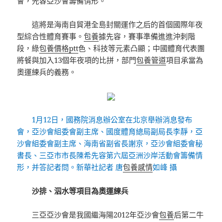
會，先容亞沙會籌備情形。
這將是海南自貿港全島封關運作之后的首個國際年夜
型綜合性體育賽事。
包養
據先容，賽事準備進進沖刺階
段，綠
包養價格ptt
色、科技等元素凸顯；中國體育代表團
將餐與加入13個年夜項的比拼，部門
包養管道
項目承當為
奧運練兵的義務。
1月12日，國務院消息辦公室在北京舉辦消息發布
會，亞沙會組委會副主席、國度體育總局副局長李靜，亞
沙會組委會副主席、海南省副省長謝京，亞沙會組委會秘
書長、三亞市市長陳希先容第六屆亞洲沙岸活動會籌備情
形，并答記者問。新華社記者 唐
包養感情
如峰 攝
沙排、泅水等項目為奧運練兵
三亞亞沙會是我國繼海陽2012年亞沙會
包養
后第二牛