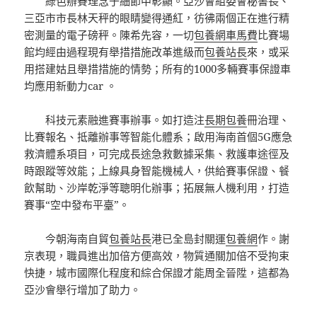
綠色辦賽理念于細節中彰顯。亞沙會組委會秘書長、
三亞市市長林天秤的眼睛變得通紅，彷彿兩個正在進行精
密測量的電子磅秤。陳希先容，一切
包養網車馬費
比賽場
館均經由過程現有舉措措施改革進級而
包養站長
來，或采
用搭建姑且舉措措施的情勢；所有的1000多輛賽事保證車
均應用新動力car 。
科技元素融進賽事辦事。如打造注
長期包養
冊治理、
比賽報名、抵離辦事等智能化體系；啟用海南首個5G應急
救濟體系項目，可完成長途急救數據采集、救護車途徑及
時跟蹤等效能；上線具身智能機械人，供給賽事保證、餐
飲幫助、沙岸乾淨等聰明化辦事；拓展無人機利用，打造
賽事“空中發布平臺”。
今朝海南自貿
包養站長
港已全島封關運
包養網
作。謝
京表現，職員進出加倍方便高效，物質通關加倍不受拘束
快捷，城市國際化程度和綜合保證才能周全晉陞，這都為
亞沙會舉行增加了助力。