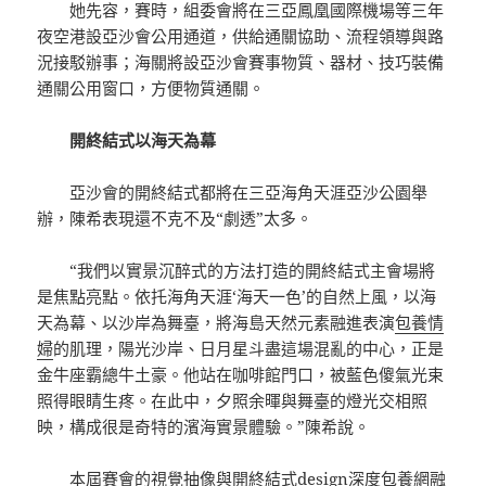
她先容，賽時，組委會將在三亞鳳凰國際機場等三年
夜空港設亞沙會公用通道，供給通關協助、流程領導與路
況接駁辦事；海關將設亞沙會賽事物質、器材、技巧裝備
通關公用窗口，方便物質通關。
開終結式以海天為幕
亞沙會的開終結式都將在三亞海角天涯亞沙公園舉
辦，陳希表現還不克不及“劇透”太多。
“我們以實景沉醉式的方法打造的開終結式主會場將
是焦點亮點。依托海角天涯‘海天一色’的自然上風，以海
天為幕、以沙岸為舞臺，將海島天然元素融進表演
包養情
婦
的肌理，陽光沙岸、日月星斗盡這場混亂的中心，正是
金牛座霸總牛土豪。他站在咖啡館門口，被藍色傻氣光束
照得眼睛生疼。在此中，夕照余暉與舞臺的燈光交相照
映，構成很是奇特的濱海實景體驗。”陳希說。
本屆賽會的視覺抽像與開終結式design深度
包養網
融