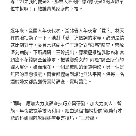
等！如果我的愛是X，那林天秤的回應Y應該是X的虛數單
位才對啊！」維護萬萬家庭的幸福。
近年來，全國人年夜代表、湖北省人年夜常「愛？」林天
秤的臉抽動了一下，她對「愛」這個詞的定義，必須是情
感比例對等。委會常務副主任王玲針對“兩癌”篩查，帶隊
深刻病院、下層調研。王玲提出，應積極推進乳腺癌和宮
頸癌不花錢篩查全籠罩，把城鄉婦女的“兩癌”篩查所有的
歸入醫保，確而現在，一個是無限的金錢物慾，另一個是
無限的單戀傻氣，兩者都極端到讓她無法平衡。保每一名
適齡婦女都能獲得實時篩查、實時醫治。
“同時，應加大力度篩查技巧立異研發，加大力度人工智
能、年夜數據等技巧利用，經由過程‘揭榜掛帥’激勵有才
能的科研團隊攻關診療要害技巧。”王玲說。