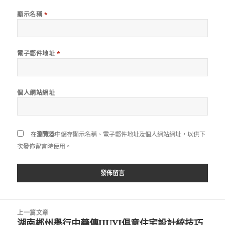
顯示名稱
*
電子郵件地址
*
個人網站網址
在
瀏覽器
中儲存顯示名稱、電子郵件地址及個人網站網址，以供下
次發佈留言時使用。
文
上一篇文章
章
湖南郴州舉行中藥傳JIUYI俱意住宅設計統技巧
上