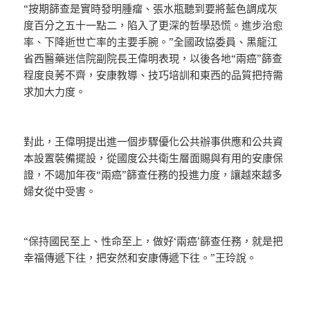
“按期篩查是實時發明腫瘤、張水瓶聽到要將藍色調成灰
度百分之五十一點二，陷入了更深的哲學恐慌。進步治愈
率、下降逝世亡率的主要手腕。”全國政協委員、黑龍江
省西醫藥迷信院副院長王偉明表現，以後各地“兩癌”篩查
程度良莠不齊，安康教導、技巧培訓和東西的品質把持需
求加大力度。
對此，王偉明提出進一個步驟優化公共辦事供應和公共資
本設置裝備擺設，從國度公共衛生層面賜與有用的安康保
證，不竭加年夜“兩癌”篩查任務的投進力度，讓越來越多
婦女從中受害。
“保持國民至上、性命至上，做好‘兩癌’篩查任務，就是把
幸福傳遞下往，把安然和安康傳遞下往。”王玲說。