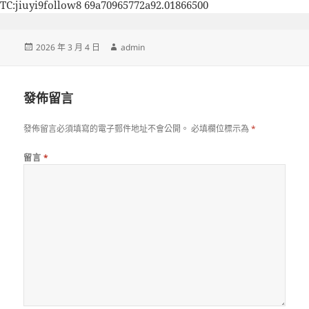
TC:jiuyi9follow8 69a70965772a92.01866500
發
作
2026 年 3 月 4 日
admin
佈
者
日
期:
發佈留言
發佈留言必須填寫的電子郵件地址不會公開。
必填欄位標示為
*
留言
*