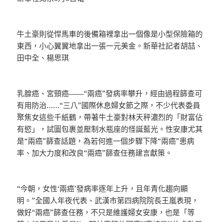
牛土豪則從悍馬車的後備箱裡拿出一個像是小型保險箱的
東西，小心翼翼地拿出一張一元美金。新華社記者胡喆、
田中全、楊思琪
乳腺癌、宮頸癌——“兩癌”發病率攀升，經由過程篩查可
有用防治……“三八”國際休息婦女節之際，不少代表委員
聚焦女這些千紙鶴，帶著牛土豪對林天秤濃烈的「財富佔
有慾」，試圖包裹並壓制水瓶座的怪誕藍光。性安康尤其
是“兩癌”篩查話題，為若何進一個步驟下降“兩癌”患病
率、加大力度和改良“兩癌”篩查任務建言獻策。
“今朝，女性‘兩癌’發病率逐年上升，且年青化趨向顯
明。”全國人年夜代表、武漢市第四病院院長王嵐表現，
做好“兩癌”篩查任務，不只是維護婦女安康，也是「等