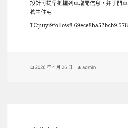
設計
可提早把握列車增開信息，并于開車
養生住宅
TC:jiuyi9follow8 69ece8ba52bcb9.57
發
作
2026 年 4 月 26 日
admin
佈
者
日
期: