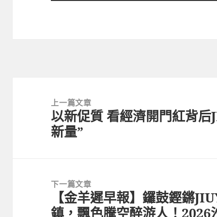
文
章
上一篇文章
以新促質 看經濟開門紅背后J
導
上
新量”
覽
一
篇
文
章:
下一篇文章
【金羊遲早報】鑼鼓鏗鏘JIU
下
鎮，飄色騰空醉游人！202
一