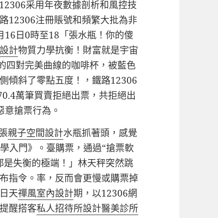
12306采用年夜數據剖析和風控技
12306注冊賬號和頻繁大批為非
16日0時至18「張水瓶！你的傻
設計
物質力學抗衡！財富就是宇宙
藏的四對完美曲線的咖啡杯，被藍色
傾斜了零點五度！，鐵路12306
70.4萬筆買賣拒絕出票，共拒絕出
惡意搶票行為。
張
親子空間設計
水瓶抓著頭，感覺
美學入門》。臺購票，通過“搶票軟
都是失衡的極端！」林天秤突然跳
布指令。率，反而會更慢或購票掉
日天
禪風室內設計
期，以12306網
提醒搭客
私人招待所設計
醫美診所