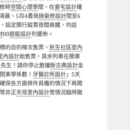
修時
空間心理學
間，在
豪宅設計
確
清晨、5月4晝夜
綠裝修設計
間至6
，設定開行縱貫夜間高鐵，均這
材
00
遊艇設計
列擺佈。
標的目的梯次售票，
民生社區室內
室內設計
始售票，其余列車在開車
牛先生！請你停止散播
新古典設計
金
間美學係數！
牙醫診所設計
」5天
確保各方面條件具備的情況下再開
等非正
天母室內設計
常情況臨時撤