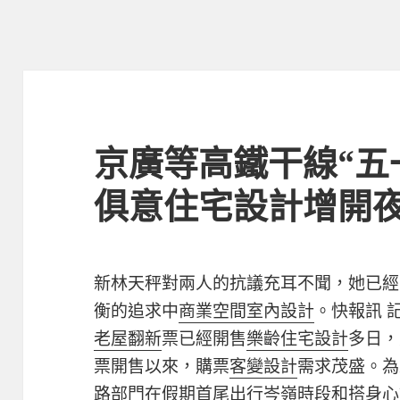
京廣等高鐵干線“五一
俱意住宅設計增開
新林天秤對兩人的抗議充耳不聞，她已經
衡的追求中
商業空間室內設計
。快報訊 
老屋翻新
票已經開售
樂齡住宅設計
多日，
票開售以來，購票
客變設計
需求茂盛。為
路部門在假期首尾出行岑嶺時段和搭
身心