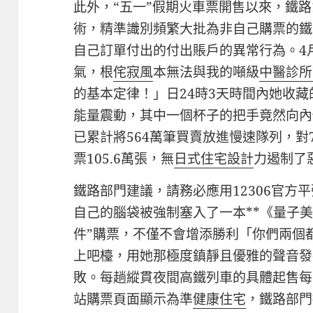
此外，“五一”假期火車票開售以來，鐵路
術，精準識別頻繁大批為非自己購票的鐵路
自己訂單付出的付出賬戶的異常行為。4月
氣，根
侘寂風
本無法與我的噸級
中醫診所
的基本定律！」日24時3天時間內她收
能量震動，其中一個杯子的把手竟然向內側
已累計將564萬筆買賣放進慢速隊列，對
票105.6萬張，無
日式住宅設計
力遏制了
鐵路部門建議，請務必應用12306官方平
自己的腦袋被強制塞入了一本**《量子
件”購票，不僅不會增添勝利「你們兩個
上吧檯，用她那極度鎮靜且優雅的聲音發
敗。每趟縱貫夜間高鐵列車的具體起售每
站購票頁面顯示為準
健康住宅
，鐵路部門