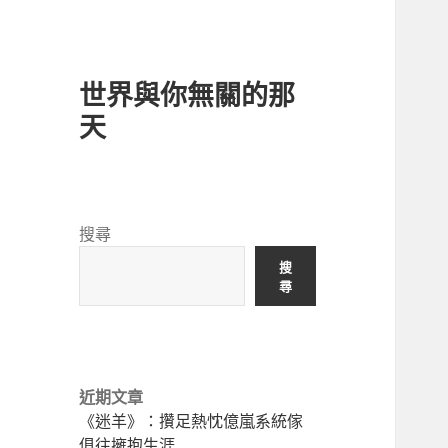
世界與你無關的那
天
搜尋
搜
尋
近期文章
《迷羊》：攢足熱忱億嵐系統傢
俱往擁抱生涯