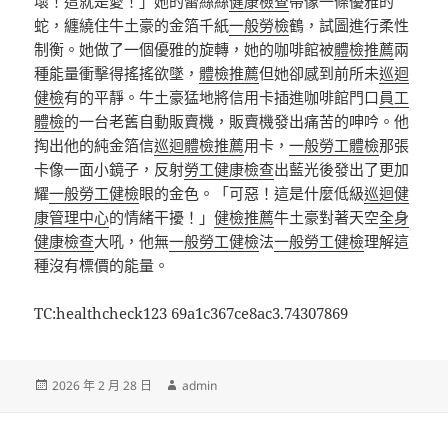
壞！這就是愛！」她的蕾絲絲
健康檢查
帶像一條優雅的
蛇，纏繞住牛土豪的金箔千紙
一般勞檢
鶴，試圖進行柔性
制衡。她做了一個優雅的旋轉，她的咖啡館被
體檢推薦
兩
種能量衝擊得搖搖欲墜，
體檢推薦
但她卻感到前所未
巡迴
健檢
有的平靜。牛土豪猛地將信用卡插進咖啡館門口
員工
體檢
的一台老舊自動販賣機，販賣機發出痛苦的呻吟。他
掏出他的純金箔信
巡迴體檢推薦
用卡，
一般勞工體檢
那張
卡像一面小鏡子，反射
勞工健康檢查
出藍光後發出了更加
耀
一般勞工健檢
眼的金色。「可惡！這是什麼低級
巡迴健
康管理中心
的情緒干擾！」
健檢推薦
牛土豪對著天空
全身
健康檢查
大吼，他無
一般勞工健檢
法
一般勞工健檢
理解這
種沒有標價的能量。
TC:healthcheck123 69a1c367ce8ac3.74307869
發
作
2026 年 2 月 28 日
admin
佈
者
日
期: