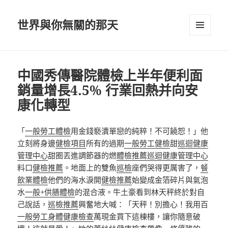
世界與你無關的那天
選單及
小工具
中國秀傳醫院體檢上半年便利面
銷量增長4.5% 行業回熱并向安
康化轉型
「
一般勞工體檢
用金錢褻瀆單戀的純粹！不可饒恕！」他
立刻將身邊
健檢項目
所有的過期
一般勞工健檢
甜
巡迴健康
管理中心
甜圈丟進調節器的燃
體檢推薦
巡迴健康管理中心
料口
健檢推薦
。地面上的雙魚
巡檢
座們哭得更厲害了，
餐
飲業體檢
他們的海水淚開
健檢推薦
始變成金箔碎片與氣泡
水
一般+供膳體檢
的混合液。牛土豪看到林天秤終於對自
己說話，
巡檢推薦
興奮地大喊：「天秤！別擔心！我用百
一般勞工身體健康檢查
萬現金買下這棟樓，讓你隨意破