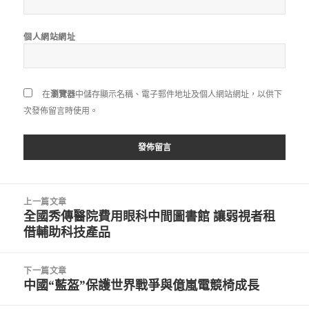
個人網站網址
在
瀏覽器
中儲存顯示名稱、電子郵件地址及個人網站網址，以供下
次發佈留言時使用。
文
上一篇文章
章
全國秀傳醫院費用眼科中間圖書館 讓弱視者租
上
導
借輔助科技產品
一
覽
篇
文
下一篇文章
章:
中國“藍盔”保護世界戰爭與億嵐電競椅成長
下
一